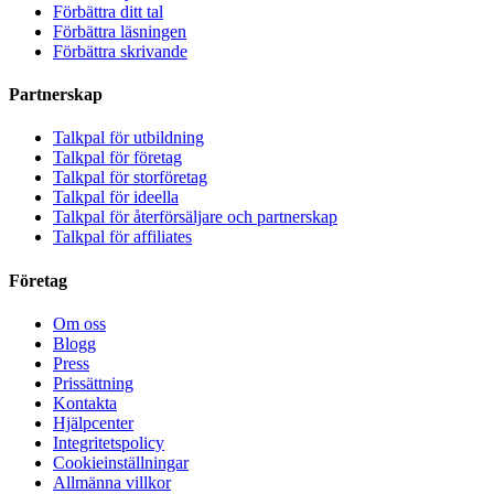
Förbättra ditt tal
Förbättra läsningen
Förbättra skrivande
Partnerskap
Talkpal för utbildning
Talkpal för företag
Talkpal för storföretag
Talkpal för ideella
Talkpal för återförsäljare och partnerskap
Talkpal för affiliates
Företag
Om oss
Blogg
Press
Prissättning
Kontakta
Hjälpcenter
Integritetspolicy
Cookieinställningar
Allmänna villkor