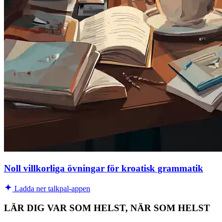
Noll villkorliga övningar för kroatisk grammatik
Ladda ner talkpal-appen
LÄR DIG VAR SOM HELST, NÄR SOM HELST