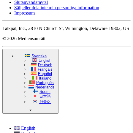
Slutanvändaravtal
Sälj eller dela inte min personliga information
Impressum
Talkpal, Inc., 2810 N Church St, Wilmington, Delaware 19802, US
© 2026 Med ensamrätt.
Svenska
English
Deutsch
Français
Español
Italiano
Português
Nederlands
Suomi
日本語
한국어
English