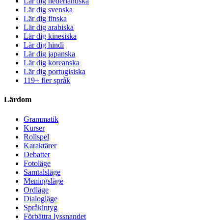
Lär dig nederländska
Lär dig svenska
Lär dig finska
Lär dig arabiska
Lär dig kinesiska
Lär dig hindi
Lär dig japanska
Lär dig koreanska
Lär dig portugisiska
119+ fler språk
Lärdom
Grammatik
Kurser
Rollspel
Karaktärer
Debatter
Fotoläge
Samtalsläge
Meningsläge
Ordläge
Dialogläge
Språkintyg
Förbättra lyssnandet