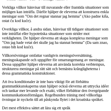
Verkliga villkor hänvisar till nuvarande eller framtida situationer som
möjligen kan inträffa. Därför hjälper de eleverna att konstruera enkla
meningar som ”Om det regnar stannar jag hemma” (Ako padne kiša,
ostat ću kod kuće).
Overkliga villkor, å andra sidan, hänvisar till tidigare situationer som
inte inträffat eller hypotetiska situationer som strider mot
verkligheten. De hjälper eleverna att skapa komplexa meningar som
”Om jag hade vetat det skulle jag ha stannat hemma” (Da sam znao,
ostao bih kod kuće).
Villkorsövningar omfattar vanligtvis meningsöversättning,
meningsskapande och uppgifter för omarrangemang av meningar.
Dessa uppgifter hjälper eleverna att använda korrekta verbtempus,
strukturera meningar på rätt sätt och bemästra krångligheterna i
dessa grammatiska konstruktioner.
Att öva konditionaler är inte bara viktigt för att förbättra
grammatikkunskaperna utan hjälper också eleverna att uttrycka idéer
och tankar mer levande och exakt, vilket förbättrar den övergripande
kommunikationsförmågan. Regelbunden träning med villkorliga
övningar är nyckeln till att påskynda flytet i det kroatiska språket.
Det mest effektiva sättet att lära sig ett språk