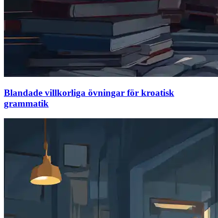
Blandade villkorliga övningar för kroatisk
grammatik