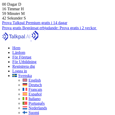
00
Dagar
D
16
Timmar
H
59
Minuter
M
40
Sekunder
S
Prova Talkpal Premium gratis i 14 dagar
Prova gratis
Begränsat erbjudande:
Prova gratis i 2 veckor
Hem
Lärdom
För Företag
För Utbildning
Registrera dig
Logga in
Svenska
English
Deutsch
Français
Español
Italiano
Português
Nederlands
Suomi