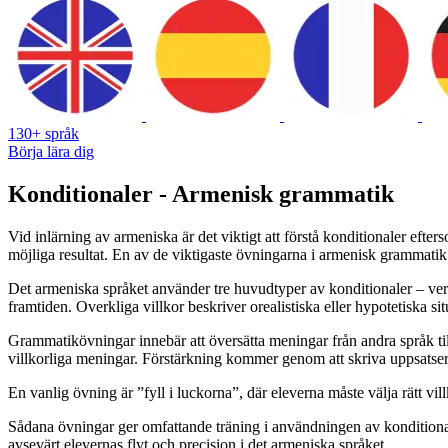
130+ språk
Börja lära dig
Konditionaler - Armenisk grammatik
Vid inlärning av armeniska är det viktigt att förstå konditionaler efters
möjliga resultat. En av de viktigaste övningarna i armenisk grammatik 
Det armeniska språket använder tre huvudtyper av konditionaler – verklig
framtiden. Overkliga villkor beskriver orealistiska eller hypotetiska sit
Grammatikövningar innebär att översätta meningar från andra språk till
villkorliga meningar. Förstärkning kommer genom att skriva uppsatser 
En vanlig övning är ”fyll i luckorna”, där eleverna måste välja rätt v
Sådana övningar ger omfattande träning i användningen av konditionale
avsevärt elevernas flyt och precision i det armeniska språket.