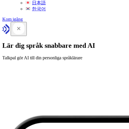
日本語
한국어
Kom igång
Lär dig språk snabbare med AI
Talkpal gör AI till din personliga språklärare