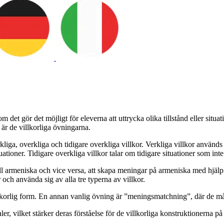
om det gör det möjligt för eleverna att uttrycka olika tillstånd eller situ
är de villkorliga övningarna.
a, overkliga och tidigare overkliga villkor. Verkliga villkor används för
uationer. Tidigare overkliga villkor talar om tidigare situationer som int
 armeniska och vice versa, att skapa meningar på armeniska med hjälp av
och använda sig av alla tre typerna av villkor.
illkorlig form. En annan vanlig övning är ”meningsmatchning”, där de mås
r, vilket stärker deras förståelse för de villkorliga konstruktionerna 