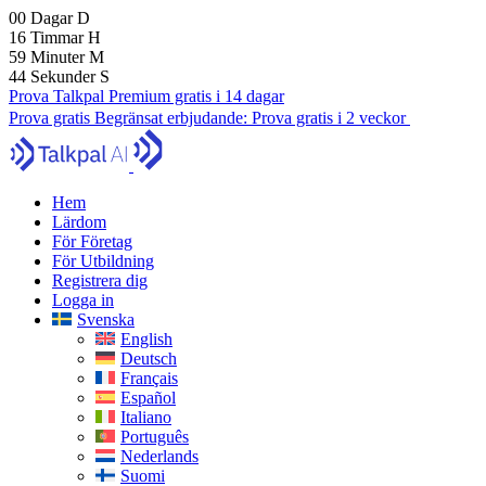
00
Dagar
D
16
Timmar
H
59
Minuter
M
42
Sekunder
S
Prova Talkpal Premium gratis i 14 dagar
Prova gratis
Begränsat erbjudande:
Prova gratis i 2 veckor
Hem
Lärdom
För Företag
För Utbildning
Registrera dig
Logga in
Svenska
English
Deutsch
Français
Español
Italiano
Português
Nederlands
Suomi