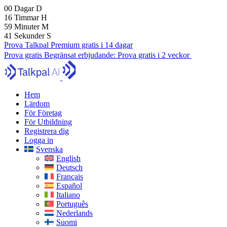
00
Dagar
D
16
Timmar
H
59
Minuter
M
39
Sekunder
S
Prova Talkpal Premium gratis i 14 dagar
Prova gratis
Begränsat erbjudande:
Prova gratis i 2 veckor
Hem
Lärdom
För Företag
För Utbildning
Registrera dig
Logga in
Svenska
English
Deutsch
Français
Español
Italiano
Português
Nederlands
Suomi