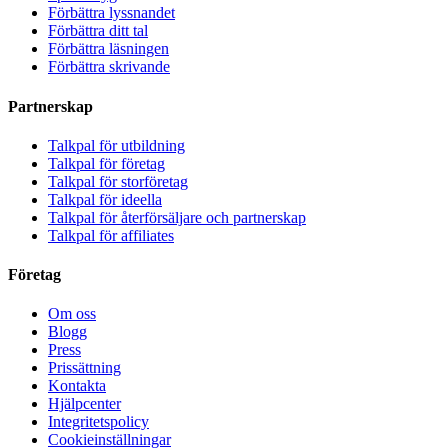
Förbättra lyssnandet
Förbättra ditt tal
Förbättra läsningen
Förbättra skrivande
Partnerskap
Talkpal för utbildning
Talkpal för företag
Talkpal för storföretag
Talkpal för ideella
Talkpal för återförsäljare och partnerskap
Talkpal för affiliates
Företag
Om oss
Blogg
Press
Prissättning
Kontakta
Hjälpcenter
Integritetspolicy
Cookieinställningar