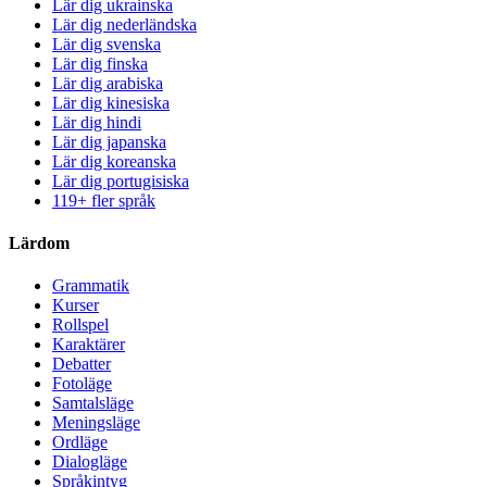
Lär dig ukrainska
Lär dig nederländska
Lär dig svenska
Lär dig finska
Lär dig arabiska
Lär dig kinesiska
Lär dig hindi
Lär dig japanska
Lär dig koreanska
Lär dig portugisiska
119+ fler språk
Lärdom
Grammatik
Kurser
Rollspel
Karaktärer
Debatter
Fotoläge
Samtalsläge
Meningsläge
Ordläge
Dialogläge
Språkintyg