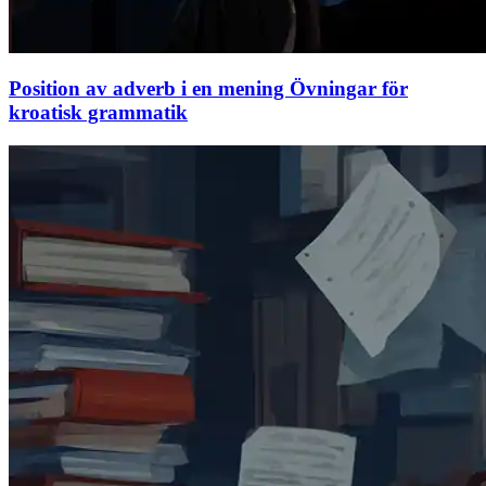
Position av adverb i en mening Övningar för
kroatisk grammatik