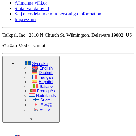
Allmänna villkor
Slutanvändaravtal
Sälj eller dela inte min personliga information
Impressum
Talkpal, Inc., 2810 N Church St, Wilmington, Delaware 19802, US
© 2026 Med ensamrätt.
Svenska
English
Deutsch
Français
Español
Italiano
Português
Nederlands
Suomi
日本語
한국어