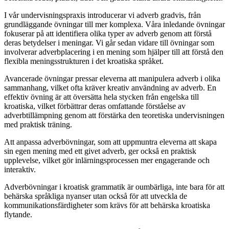
I vår undervisningspraxis introducerar vi adverb gradvis, från
grundläggande övningar till mer komplexa. Våra inledande övningar
fokuserar på att identifiera olika typer av adverb genom att förstå
deras betydelser i meningar. Vi går sedan vidare till övningar som
involverar adverbplacering i en mening som hjälper till att förstå den
flexibla meningsstrukturen i det kroatiska språket.
Avancerade övningar pressar eleverna att manipulera adverb i olika
sammanhang, vilket ofta kräver kreativ användning av adverb. En
effektiv övning är att översätta hela stycken från engelska till
kroatiska, vilket förbättrar deras omfattande förståelse av
adverbtillämpning genom att förstärka den teoretiska undervisningen
med praktisk träning.
Att anpassa adverbövningar, som att uppmuntra eleverna att skapa
sin egen mening med ett givet adverb, ger också en praktisk
upplevelse, vilket gör inlärningsprocessen mer engagerande och
interaktiv.
Adverbövningar i kroatisk grammatik är oumbärliga, inte bara för att
behärska språkliga nyanser utan också för att utveckla de
kommunikationsfärdigheter som krävs för att behärska kroatiska
flytande.