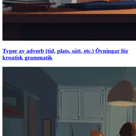
Typer av adverb (tid, plats, sätt, etc.) Övningar för
kroatisk grammatik