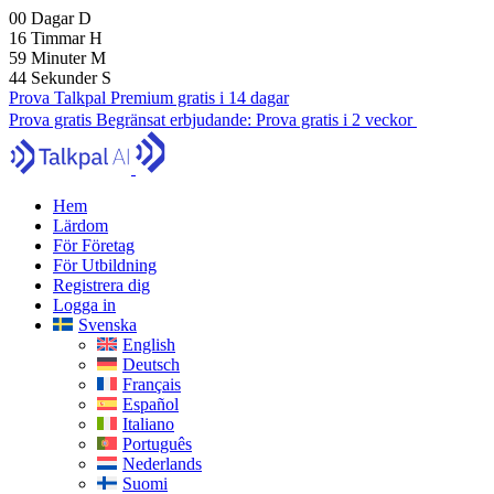
00
Dagar
D
16
Timmar
H
59
Minuter
M
43
Sekunder
S
Prova Talkpal Premium gratis i 14 dagar
Prova gratis
Begränsat erbjudande:
Prova gratis i 2 veckor
Hem
Lärdom
För Företag
För Utbildning
Registrera dig
Logga in
Svenska
English
Deutsch
Français
Español
Italiano
Português
Nederlands
Suomi