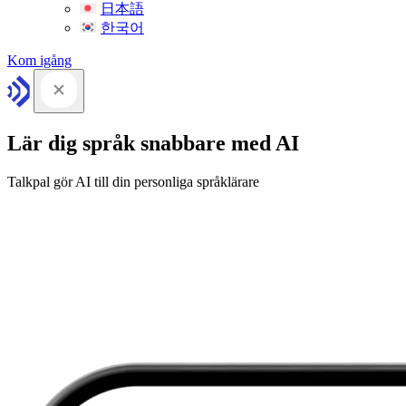
日本語
한국어
Kom igång
Lär dig språk snabbare med AI
Talkpal gör AI till din personliga språklärare