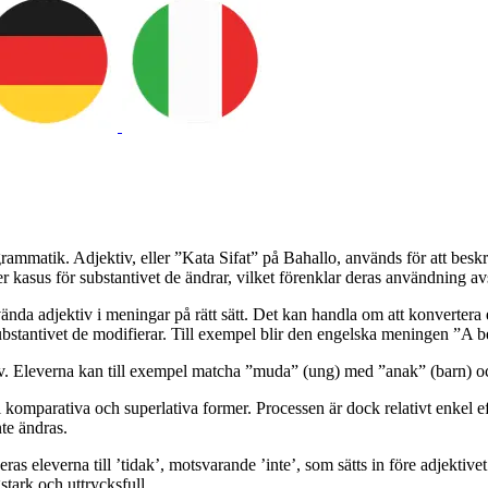
mmatik. Adjektiv, eller ”Kata Sifat” på Bahallo, används för att beskriva
er kasus för substantivet de ändrar, vilket förenklar deras användning av
vända adjektiv i meningar på rätt sätt. Det kan handla om att konvertera
ubstantivet de modifierar. Till exempel blir den engelska meningen ”A
iv. Eleverna kan till exempel matcha ”muda” (ung) med ”anak” (barn) o
 komparativa och superlativa former. Processen är dock relativt enkel ef
nte ändras.
as eleverna till ’tidak’, motsvarande ’inte’, som sätts in före adjektiv
stark och uttrycksfull.