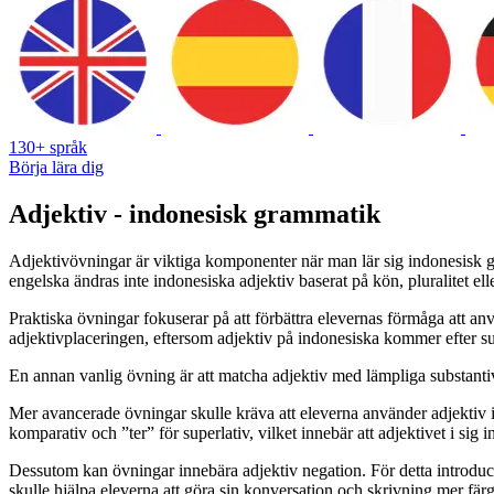
130+ språk
Börja lära dig
Adjektiv - indonesisk grammatik
Adjektivövningar är viktiga komponenter när man lär sig indonesisk gra
engelska ändras inte indonesiska adjektiv baserat på kön, pluralitet ell
Praktiska övningar fokuserar på att förbättra elevernas förmåga att an
adjektivplaceringen, eftersom adjektiv på indonesiska kommer efter s
En annan vanlig övning är att matcha adjektiv med lämpliga substant
Mer avancerade övningar skulle kräva att eleverna använder adjektiv i
komparativ och ”ter” för superlativ, vilket innebär att adjektivet i sig i
Dessutom kan övningar innebära adjektiv negation. För detta introducer
skulle hjälpa eleverna att göra sin konversation och skrivning mer färg