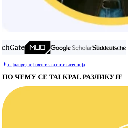
најнапреднија вештачка интелигенција
ПО ЧЕМУ СЕ TALKPAL РАЗЛИКУЈЕ