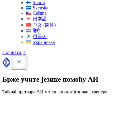
Suomi
Svenska
Čeština
日本語
中文 (简体)
हिंदी
한국어
Українська
Почни сада
Брже учите језике помоћу АИ
Talkpal претвара АИ у твог личног језичког тренера