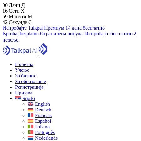
00
Дани
Д
16
Сати
Х
59
Минути
М
41
Секунде
С
Испробајте Talkpal Премиум 14 дана бесплатно
Isprobaj besplatno
Ограничена понуда:
Испробајте бесплатно 2
недеље
Почетна
Учење
За бизнис
За образовање
Регистрација
Пријава
Srpski
English
Deutsch
Français
Español
Italiano
Português
Nederlands