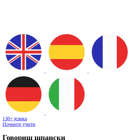
130+ језика
Почните учити
Говориш шпански