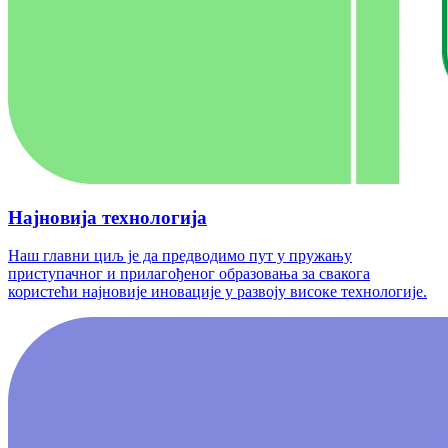
Најновија технологија
Наш главни циљ је да предводимо пут у пружању
приступачног и прилагођеног образовања за свакога
користећи најновије иновације у развоју високе технологије.