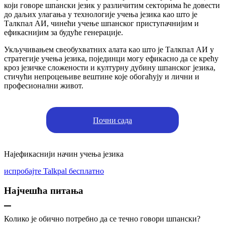
који говоре шпански језик у различитим секторима ће довести
до даљих улагања у технологије учења језика као што је
Талкпал АИ, чинећи учење шпанског приступачнијим и
ефикаснијим за будуће генерације.
Укључивањем свеобухватних алата као што је Талкпал АИ у
стратегије учења језика, појединци могу ефикасно да се крећу
кроз језичке сложености и културну дубину шпанског језика,
стичући непроцењиве вештине које обогаћују и лични и
професионални живот.
Почни сада
Најефикаснији начин учења језика
испробајте Talkpal бесплатно
Најчешћа питања
Колико је обично потребно да се течно говори шпански?