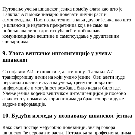
Путовање учења шпанског језика помоћу алата као што је
Талкпал АИ може значајно повећати лични раст и
самопоуздање. Постизање течног знања другог језика као што
је шпански је изузетна прекретница која не само да
побољшава лична достигнућа већ и побољшава
комуникацијске вештине и самопоуздање у друштвеним
сценаријима.
9. Улога вештачке интелигенције у учењу
шпанског
Са појавом АИ технологије, алати попут Талкпал АИ
трансформишу начин на који учимо језике. Ови алати нуде
персонализована искуства учења, тренутне повратне
информације и могућност вежбања било када и било где.
Учење језика вођено вештачком интелигенцијом је посебно
ефикасно у помагању корисницима да брже говоре и дуже
задрже информације.
10. Будући изгледи у познавању шпанског језика
Како свет постаје међусобно повезанији, значај говора
шпанског ће вероватно расти. Потражња за професионалцима