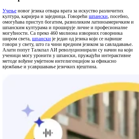
Учење
новог језика отвара врата за искуство различитих
култура, каријера и заједница. Говорећи
шпански
, посебно,
омогућава приступ богатим, разноликим латиноамеричким и
шпанским културама и проширује личне и професионалне
могућности. Са преко 460 милиона изворних говорника
широм света,
шпански
је један од језика који се највише
говори у свету, што га чини вредним језиком за савладавање.
Алати попут Талкпал АИ револуционирали су начин на који
ученици могу уронити у шпански, пружајући интерактивне
методе вођене умјетном интелигенцијом за ефикасно
вјежбање и усавршавање језичких вјештина.