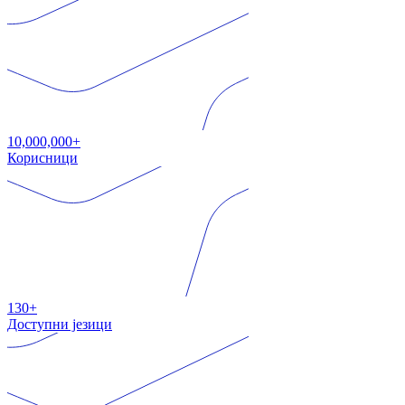
10,000,000+
Корисници
130+
Доступни језици