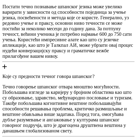
Постати течно познавање шпанског језика може увелико
варирати у зависности од способности појединца за учење
језика, посвећености и метода које се користе. Генерално, уз
редовно учење и праксу, основни ниво течности се може
постићи за неколико месеци до годину дана. За потпуну
течност, већини ученика је потребно најмање 600 до 750 сати
учења. Користећи импресивне алате као што су језичке
апликације, као што је Талкпал АИ, може убрзати овај процес
нудећи конверзацијску праксу и граматичке вежбе
прилагођене вашем нивоу.
Које су предности течног говора шпанског?
Течно говорење шпанског отвара мноштво могућности.
Побољшава изгледе за каријеру у бројним областима као што
су образовање, здравство, међународно пословање и туризам.
Такође побољшава когнитивне вештине побољшавајући
способности решавања проблема, критичко размишљање и
вештине обављања више задатака. Поред тога, омогућава
дубље разумевање и ангажовање у културама шпанског
говорног подручја, што је драгоцена друштвена вештина у
данашњем глобализованом свету.