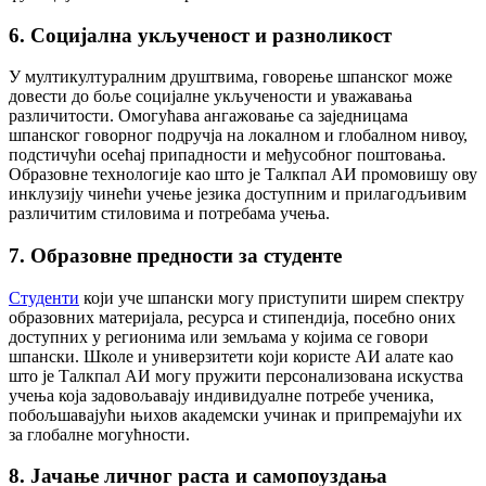
6. Социјална укљученост и разноликост
У мултикултуралним друштвима, говорење шпанског може
довести до боље социјалне укључености и уважавања
различитости. Омогућава ангажовање са заједницама
шпанског говорног подручја на локалном и глобалном нивоу,
подстичући осећај припадности и међусобног поштовања.
Образовне технологије као што је Талкпал АИ промовишу ову
инклузију чинећи учење језика доступним и прилагодљивим
различитим стиловима и потребама учења.
7. Образовне предности за студенте
Студенти
који уче шпански могу приступити ширем спектру
образовних материјала, ресурса и стипендија, посебно оних
доступних у регионима или земљама у којима се говори
шпански. Школе и универзитети који користе АИ алате као
што је Талкпал АИ могу пружити персонализована искуства
учења која задовољавају индивидуалне потребе ученика,
побољшавајући њихов академски учинак и припремајући их
за глобалне могућности.
8. Јачање личног раста и самопоуздања