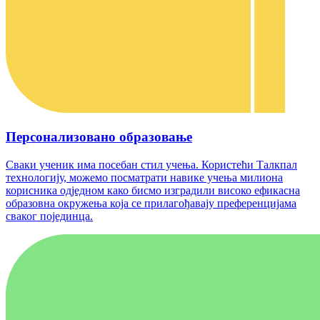
Персонализовано образовање
Сваки ученик има посебан стил учења. Користећи Талкпал
технологију, можемо посматрати навике учења милиона
корисника одједном како бисмо изградили високо ефикасна
образовна окружења која се прилагођавају преференцијама
сваког појединца.