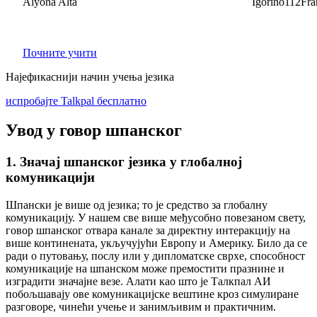
Alyona Alta
Igorino112France
Почните учити
Најефикаснији начин учења језика
испробајте Talkpal бесплатно
Увод у говор шпанског
1. Значај шпанског језика у глобалној
комуникацији
Шпански је више од језика; то је средство за глобалну
комуникацију. У нашем све више међусобно повезаном свету,
говор шпанског отвара канале за директну интеракцију на
више континената, укључујући Европу и Америку. Било да се
ради о путовању, послу или у дипломатске сврхе, способност
комуникације на шпанском може премостити празнине и
изградити значајне везе. Алати као што је Талкпал АИ
побољшавају ове комуникацијске вештине кроз симулиране
разговоре, чинећи учење и занимљивим и практичним.