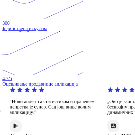
300+
Јединствена искуства
4.7
/5
Оцењивање продавнице апликација
"Нови апдејт са статистиком и праћењем
„Ово је заиста 
напретка је супер. Сад још више волим
бескрајну пракс
апликацију."
динамичних и з