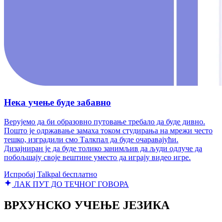
Нека учење буде забавно
Верујемо да би образовно путовање требало да буде дивно.
Пошто је одржавање замаха током студирања на мрежи често
тешко, изградили смо Талкпал да буде очаравајући.
Дизајниран је да буде толико занимљив да људи одлуче да
побољшају своје вештине уместо да играју видео игре.
Испробај Talkpal бесплатно
ЛАК ПУТ ДО ТЕЧНОГ ГОВОРА
ВРХУНСКО УЧЕЊЕ ЈЕЗИКА