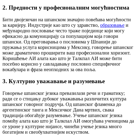
2. Предности у професионалним могућностима
Бити двојезичан на шпанском значајно повећава могућности
за каријеру. Индустрије као што су здравство,
образовање
и
међународно пословање често траже појединце који могу
ефикасно да комуницирају са популацијом која говори
шпански. Од преговарања о пословима у Шпанији до
пружања услуга корисницима у Мексику, говорење шпанског
може драматично проширити ваш професионални хоризонт.
Коришћење АИ алата као што је Талкпал АИ може бити
посебно корисно у савладавању пословно специфичног
вокабулара и фраза неопходних за ова поља.
3. Културно уважавање и разумевање
Говорење шпанског језика превазилази речи и граматику;
ради се о стицању дубоког уважавања различитих култура
шпанског говорног подручја. Од шпанског фламенка до
аргентинског танга и Мексичког Дана мртвих, свака
традиција обогаћује разумевање. Учење шпанског језика
помоћу алата као што је Талкпал АИ омогућава ученицима да
се уроне у културне нијансе, чинећи учење језика много
богатијим и свеобухватнијим искуством.