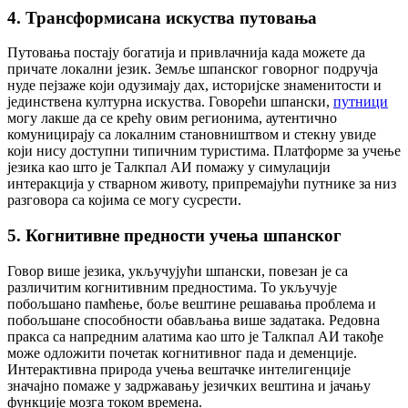
4. Трансформисана искуства путовања
Путовања постају богатија и привлачнија када можете да
причате локални језик. Земље шпанског говорног подручја
нуде пејзаже који одузимају дах, историјске знаменитости и
јединствена културна искуства. Говорећи шпански,
путници
могу лакше да се крећу овим регионима, аутентично
комуницирају са локалним становништвом и стекну увиде
који нису доступни типичним туристима. Платформе за учење
језика као што је Талкпал АИ помажу у симулацији
интеракција у стварном животу, припремајући путнике за низ
разговора са којима се могу сусрести.
5. Когнитивне предности учења шпанског
Говор више језика, укључујући шпански, повезан је са
различитим когнитивним предностима. То укључује
побољшано памћење, боље вештине решавања проблема и
побољшане способности обављања више задатака. Редовна
пракса са напредним алатима као што је Талкпал АИ такође
може одложити почетак когнитивног пада и деменције.
Интерактивна природа учења вештачке интелигенције
значајно помаже у задржавању језичких вештина и јачању
функције мозга током времена.