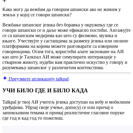
Како могу да вежбам да говорим шпански ако не живим у
земљи у којој се говори шпански?
Вежбање шпанског језика без боравка у окружењу где се
говори шпански се и даље може ефикасно постићи. Ангажујте
се са шпанским медијима као што су филмови, музика и
књиге. Учествујте у састанцима за размену језика или онлине
платформама на којима можете разговарати са изворним
говорницима. Осим тога, користећи алате засноване на АИ
као што је Талкпал АИ може симулирати интеракције у
стварном животу, нудећи вам практично искуство у говору и
разумевању шпанског у различитим контекстима.
Преузмите апликацију talkpal
УЧИ БИЛО ГДЕ И БИЛО КАДА
Talkpal је твој АИ учитељ језика доступан на вебу и мобилним
уређајима. Убрзај своје учење, дописуј се или причај о
занимљивим темама и примај реалистичне гласовне поруке
где год и кад год то пожелиш.