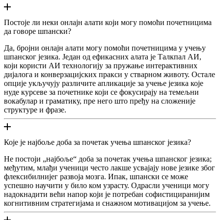
Постоје ли неки онлајн алати који могу помоћи почетницима
да говоре шпански?
Да, бројни онлајн алати могу помоћи почетницима у учењу
шпанског језика. Један од ефикасних алата је Талкпал АИ,
који користи АИ технологију за пружање интерактивних
дијалога и конверзацијских пракси у стварном животу. Остале
опције укључују различите апликације за учење језика које
нуде курсеве за почетнике који се фокусирају на темељни
вокабулар и граматику, пре него што пређу на сложеније
структуре и фразе.
Које је најбоље доба за почетак учења шпанског језика?
Не постоји „најбоље“ доба за почетак учења шпанског језика;
међутим, млађи ученици често лакше усвајају нове језике због
флексибилнијег развоја мозга. Ипак, шпански се може
успешно научити у било ком узрасту. Одрасли ученици могу
надокнадити већи напор који је потребан софистициранијим
когнитивним стратегијама и снажном мотивацијом за учење.