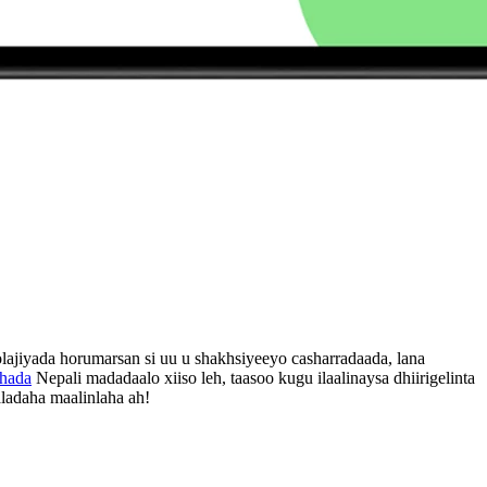
ajiyada horumarsan si uu u shakhsiyeeyo casharradaada, lana
shada
Nepali madadaalo xiiso leh, taasoo kugu ilaalinaysa dhiirigelinta
aladaha maalinlaha ah!