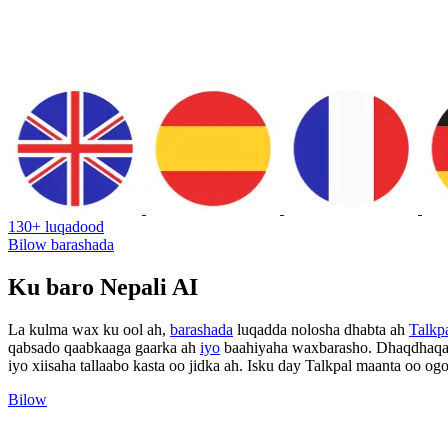
130+ luqadood
Bilow barashada
Ku baro Nepali AI
La kulma wax ku ool ah,
barashada
luqadda nolosha dhabta ah
Talkp
qabsado qaabkaaga gaarka ah
iyo
baahiyaha waxbarasho. Dhaqdhaqaaq
iyo xiisaha tallaabo kasta oo jidka ah. Isku day Talkpal maanta oo o
Bilow