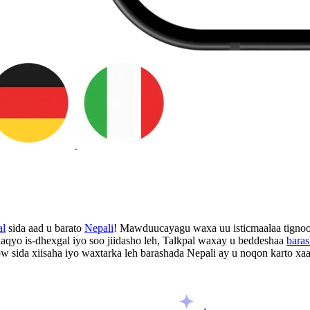
al
sida aad u barato
Nepali
! Mawduucayagu waxa uu isticmaalaa tignool
yo is-dhexgal iyo soo jiidasho leh, Talkpal waxay u beddeshaa
bara
gow sida xiisaha iyo waxtarka leh barashada Nepali ay u noqon karto xa