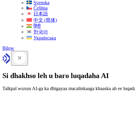
Svenska
Čeština
日本語
中文 (简体)
हिंदी
한국어
Українська
Bilow
Si dhakhso leh u baro luqadaha AI
Talkpal wuxuu AI-ga ka dhigayaa macalinkaaga khaaska ah ee luqad