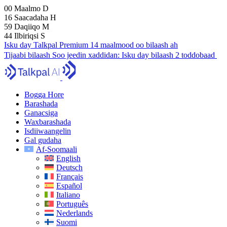
00
Maalmo
D
16
Saacadaha
H
59
Daqiiqo
M
43
Ilbiriqsi
S
Isku day Talkpal Premium 14 maalmood oo bilaash ah
Tijaabi bilaash
Soo jeedin xaddidan:
Isku day bilaash 2 toddobaad
Bogga Hore
Barashada
Ganacsiga
Waxbarashada
Isdiiwaangelin
Gal gudaha
Af-Soomaali
English
Deutsch
Français
Español
Italiano
Português
Nederlands
Suomi