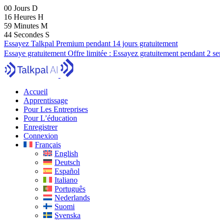
00
Jours
D
16
Heures
H
59
Minutes
M
43
Secondes
S
Essayez Talkpal Premium pendant 14 jours gratuitement
Essaye gratuitement
Offre limitée :
Essayez gratuitement pendant 2 s
Accueil
Apprentissage
Pour Les Entreprises
Pour L’éducation
Enregistrer
Connexion
Français
English
Deutsch
Español
Italiano
Português
Nederlands
Suomi
Svenska