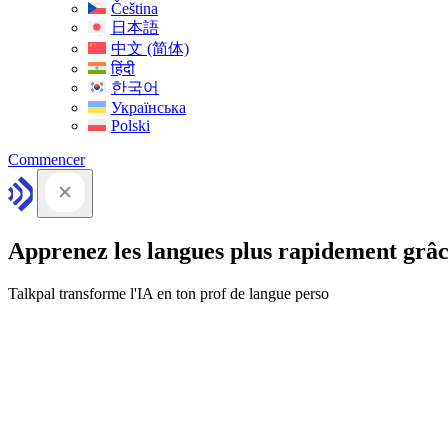
Čeština
日本語
中文 (简体)
हिंदी
한국어
Українська
Polski
Commencer
Apprenez les langues plus rapidement grâc
Talkpal transforme l'IA en ton prof de langue perso