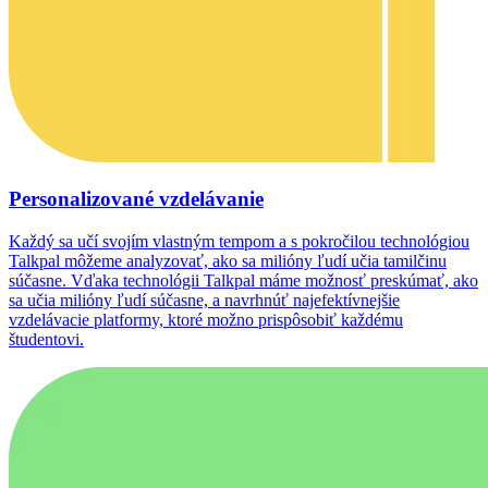
Personalizované vzdelávanie
Každý sa učí svojím vlastným tempom a s pokročilou technológiou
Talkpal môžeme analyzovať, ako sa milióny ľudí učia tamilčinu
súčasne. Vďaka technológii Talkpal máme možnosť preskúmať, ako
sa učia milióny ľudí súčasne, a navrhnúť najefektívnejšie
vzdelávacie platformy, ktoré možno prispôsobiť každému
študentovi.