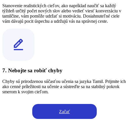
Stanovenie realistických cieľov, ako napríklad naučiť sa každý
týždeň určitý počet nových slov alebo vedieť viesť konverzáciu v
tamilčine, vám pomôže udržať si motiváciu. Dosiahnuteľné ciele
vám dávajú pocit úspechu a udržujú vás na správnej ceste.
7. Nebojte sa robiť chyby
Chyby sú prirodzenou súčasťou učenia sa jazyka Tamil. Prijmite ich
ako cenné príležitosti na učenie a sústreďte sa na stabilný pokrok
smerom k svojim cieľom.
Začať