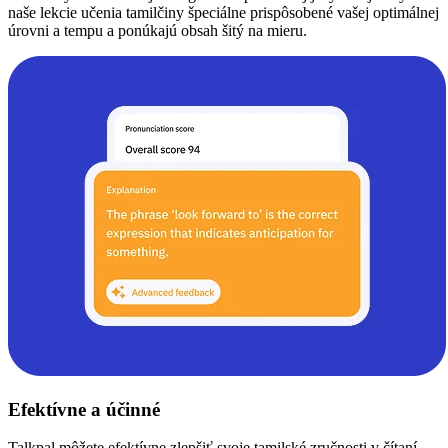
naše lekcie učenia tamilčiny špeciálne prispôsobené vašej optimálnej
úrovni a tempu a ponúkajú obsah šitý na mieru.
Efektívne a účinné
Talkpal môžete efektívne zlepšiť svoje tamilské zručnosti v čítaní,