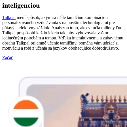
inteligenciou
Talkpal
mení spôsob, akým sa učíte tamilčinu kombináciou
personalizovaného vzdelávania s najnovšími technológiami pre
pútavý a efektívny zážitok. Analýzou toho, ako sa učia milióny ľudí,
Talkpal prispôsobí každú lekciu tak, aby vyhovovala vašim
jedinečným potrebám a tempu. Vďaka interaktívnemu a zábavnému
obsahu Talkpal príjemné učenie tamilčiny, pomáha vám udržať si
motiváciu a robí z učenia sa jazykov obohacujúce dobrodružstvo.
Začať