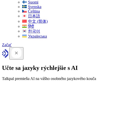
Suomi
Svenska
Čeština
日本語
中文 (简体)
हिंदी
한국어
Українська
Začať
Učte sa jazyky rýchlejšie s AI
Talkpal premieňa AI na vášho osobného jazykového kouča