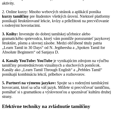
aktivity.
2. Online kurzy: Mnoho webových stránok a aplikácií ponúka
kurzy tamilčiny
pre študentov všetkých úrovní. Niektoré platformy
ponúkajú štruktúrované lekcie, kvízy a príležitosti na precvičovanie
s rodenými hovoriacimi.
3. Knihy:
Investujte do dobrej tamilskej učebnice alebo
gramatického sprievodcu, ktorý vám pomôže porozumieť jazykovej
štruktúre, písmu a slovnej zásobe. Medzi obľúbené tituly patria
„Learn Tamil in 30 Days“ od N. Jegtheesha a „Spoken Tamil for
Absolute Beginners“ od Sanjaya D.
4. Kanály YouTube: YouTube
je vynikajúcim zdrojom na výučbu
tamilčiny prostredníctvom vizuálnych a sluchových pomôcok.
Kanály ako „Learn Tamil Through English“ a „Pebbles Tamil“
ponúkajú kombináciu lekcií, príbehov a rozhovorov.
5. Partneri na výmenu jazykov:
Spojte sa s rodenými tamilskými
hovorcami, ktorí sa učia váš jazyk. Môžete si precvičovať tamilčinu,
pomáhať si s gramatikou a výslovnosťou a spoznávať kultúru druhej
strany.
Efektívne techniky na zvládnutie tamilčiny