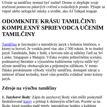
Učenie sa tamilčiny nemusí byť nudné! Denne si zlepšujte svoje
zručnosti pomocou pútavých cvičení a rozkošných postáv. Pýtajte sa
vtipné alebo nelogické otázky a uvidíte, ako AI Talkpal reaguje.
ODOMKNITE KRÁSU TAMILČINY:
KOMPLEXNÝ SPRIEVODCA UČENÍM
TAMILČINY
Tamilčina
je fascinujúci a starodávny jazyk s bohatou históriou, o
ktorej sa hovorí, že vznikla pred viac ako 2 500 rokmi. Je to úradný
jazyk Tamilnádu, štátu v Indii, a hovoria ním aj milióny ľudí na Srí
Lanke, Singapure a Malajzii. Vďaka svojmu jedinečnému scenáru,
podmanivej literatúre a výraznému kultúrnemu vplyvu môže byť
učenie tamilčiny obohacujúcim a príjemným zážitkom. V tomto
článku preskúmame výhody výučby tamilčiny, dostupné zdroje a
niektoré účinné techniky, ktoré vám pomôžu zvládnuť tento krásny
jazyk.
Zdroje na výučbu tamilčiny
1. Jazykové školy
: Zápis do jazykovej školy vám môže poskytnúť
štruktúrované
kurzy
a prístup k skúseným učiteľom. Pozrite sa na
školu, ktorá ponúka malé triedy, interaktívne hodiny a kultúrne