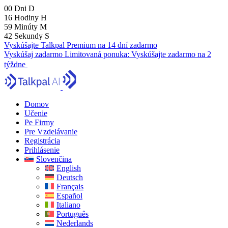
00
Dni
D
16
Hodiny
H
59
Minúty
M
41
Sekundy
S
Vyskúšajte Talkpal Premium na 14 dní zadarmo
Vyskúšaj zadarmo
Limitovaná ponuka:
Vyskúšajte zadarmo na 2
týždne
Domov
Učenie
Pe Firmy
Pre Vzdelávanie
Registrácia
Prihlásenie
Slovenčina
English
Deutsch
Français
Español
Italiano
Português
Nederlands