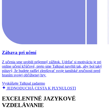
Zábava pri učení
Z učenia sme urobili príjemný zážitok. Udržať si motiváciu je pri
online učení kľúčové, preto sme Talkpal navrhli tak, aby bol taký
pútavý, že budete radšej zlepšovať svoje tamilské zručnosti pred
hraním svojej obľúbenej hry.
Vyskúšajte Talkpal zadarmo
JEDNODUCHÁ CESTA K PLYNULOSTI
EXCELENTNÉ JAZYKOVÉ
VZDELÁVANIE