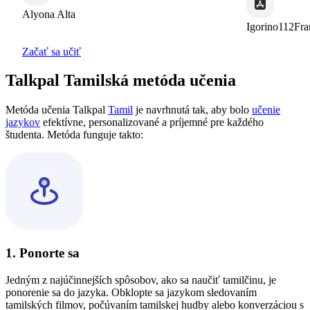
Alyona Alta
Igorino112Fra
Začať sa učiť
Talkpal Tamilská metóda učenia
Metóda učenia Talkpal
Tamil
je navrhnutá tak, aby bolo
učenie
jazykov
efektívne, personalizované a príjemné pre každého
študenta. Metóda funguje takto:
1. Ponorte sa
Jedným z najúčinnejších spôsobov, ako sa naučiť tamilčinu, je
ponorenie sa do jazyka. Obklopte sa jazykom sledovaním
tamilských filmov, počúvaním tamilskej hudby alebo konverzáciou s