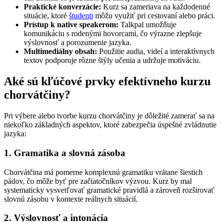
Praktické konverzácie:
Kurz sa zameriava na každodenné
situácie, ktoré
študenti
môžu využiť pri cestovaní alebo práci.
Prístup k native speakerom:
Talkpal umožňuje
komunikáciu s rodenými hovorcami, čo výrazne zlepšuje
výslovnosť a porozumenie jazyka.
Multimediálny obsah:
Použitie audia, videí a interaktívnych
textov podporuje rôzne štýly učenia a udržuje motiváciu.
Aké sú kľúčové prvky efektívneho kurzu
chorvátčiny?
Pri výbere alebo tvorbe kurzu chorvátčiny je dôležité zamerať sa na
niekoľko základných aspektov, ktoré zabezpečia úspešné zvládnutie
jazyka:
1. Gramatika a slovná zásoba
Chorvátčina má pomerne komplexnú gramatiku vrátane šiestich
pádov, čo môže byť pre začiatočníkov výzvou. Kurz by mal
systematicky vysvetľovať gramatické pravidlá a zároveň rozširovať
slovnú zásobu v kontexte reálnych situácií.
2. Výslovnosť a intonácia