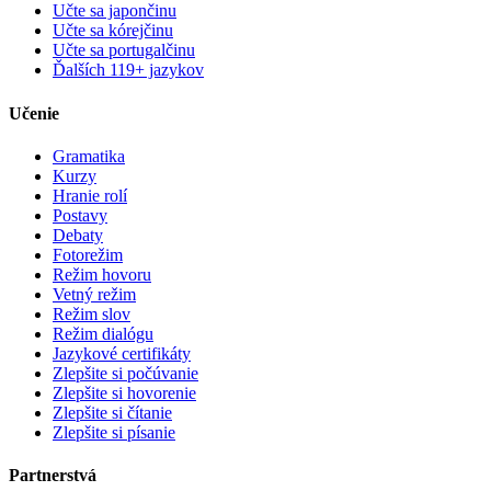
Učte sa japončinu
Učte sa kórejčinu
Učte sa portugalčinu
Ďalších 119+ jazykov
Učenie
Gramatika
Kurzy
Hranie rolí
Postavy
Debaty
Fotorežim
Režim hovoru
Vetný režim
Režim slov
Režim dialógu
Jazykové certifikáty
Zlepšite si počúvanie
Zlepšite si hovorenie
Zlepšite si čítanie
Zlepšite si písanie
Partnerstvá