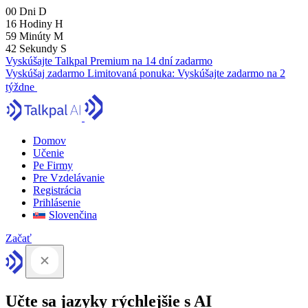
00
Dni
D
16
Hodiny
H
59
Minúty
M
41
Sekundy
S
Vyskúšajte Talkpal Premium na 14 dní zadarmo
Vyskúšaj zadarmo
Limitovaná ponuka:
Vyskúšajte zadarmo na 2
týždne
Domov
Učenie
Pe Firmy
Pre Vzdelávanie
Registrácia
Prihlásenie
Slovenčina
Začať
Učte sa jazyky rýchlejšie s AI