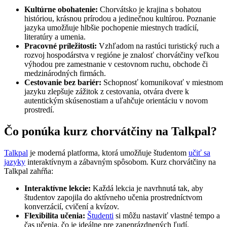
Kultúrne obohatenie:
Chorvátsko je krajina s bohatou
históriou, krásnou prírodou a jedinečnou kultúrou. Poznanie
jazyka umožňuje hlbšie pochopenie miestnych tradícií,
literatúry a umenia.
Pracovné príležitosti:
Vzhľadom na rastúci turistický ruch a
rozvoj hospodárstva v regióne je znalosť chorvátčiny veľkou
výhodou pre zamestnanie v cestovnom ruchu, obchode či
medzinárodných firmách.
Cestovanie bez bariér:
Schopnosť komunikovať v miestnom
jazyku zlepšuje zážitok z cestovania, otvára dvere k
autentickým skúsenostiam a uľahčuje orientáciu v novom
prostredí.
Čo ponúka kurz chorvátčiny na Talkpal?
Talkpal
je moderná platforma, ktorá umožňuje študentom
učiť sa
jazyky
interaktívnym a zábavným spôsobom. Kurz chorvátčiny na
Talkpal zahŕňa:
Interaktívne lekcie:
Každá lekcia je navrhnutá tak, aby
študentov zapojila do aktívneho učenia prostredníctvom
konverzácií, cvičení a kvízov.
Flexibilita učenia:
Študenti
si môžu nastaviť vlastné tempo a
čas učenia, čo je ideálne pre zaneprázdnených ľudí.