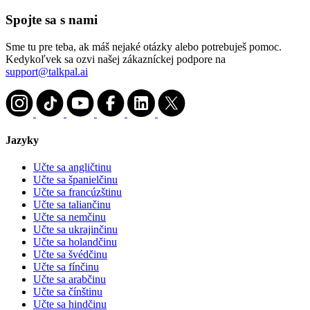
Spojte sa s nami
Sme tu pre teba, ak máš nejaké otázky alebo potrebuješ pomoc.
Kedykoľvek sa ozvi našej zákazníckej podpore na
support@talkpal.ai
Jazyky
Učte sa angličtinu
Učte sa španielčinu
Učte sa francúzštinu
Učte sa taliančinu
Učte sa nemčinu
Učte sa ukrajinčinu
Učte sa holandčinu
Učte sa švédčinu
Učte sa fínčinu
Učte sa arabčinu
Učte sa čínštinu
Učte sa hindčinu