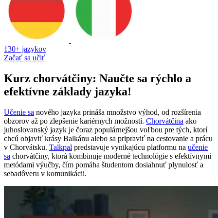
130+ jazykov
Začať sa učiť
Kurz chorvátčiny: Naučte sa rýchlo a
efektívne základy jazyka!
Učenie sa
nového jazyka prináša množstvo výhod, od rozšírenia
obzorov až po zlepšenie kariérnych možností.
Chorvátčina
ako
juhoslovanský jazyk je čoraz populárnejšou voľbou pre tých, ktorí
chcú objaviť krásy Balkánu alebo sa pripraviť na cestovanie a prácu
v Chorvátsku.
Talkpal
predstavuje vynikajúcu platformu na
učenie
sa
chorvátčiny, ktorá kombinuje moderné technológie s efektívnymi
metódami výučby, čím pomáha študentom dosiahnuť plynulosť a
sebadôveru v komunikácii.