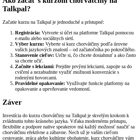
Ako začať s kurzom chorvátčiny na
Talkpal?
Začatie kurzu na Talkpal je jednoduché a prístupné:
Registrácia:
Vytvorte si účet na platforme Talkpal pomocou
e-mailu alebo sociálnych sietí.
Výber kurzu:
Vyberte si kurz chorvátčiny podľa úrovne
vašich jazykových znalostí – od začiatočníka po pokročilého.
Stanovenie cieľov:
Určte si, čo chcete dosiahnuť a ako často
sa chcete učiť.
Začnite s lekciami:
Prejdite prvými lekciami, zapojte sa do
cvičení a nezabudnite využiť možnosti konverzácie s
rodenými hovorcami.
Pravidelné opakovanie:
Využívajte funkcie platformy na
opakovanie a upevňovanie vedomostí.
Záver
Investícia do kurzu chorvátčiny na Talkpal je skvelým krokom k
zvládnutiu tohto krásneho jazyka. Vďaka modernému prístupu,
flexibilite a podpore native speakerov má každý možnosť naučiť sa
chorvátčinu efektívne a zábavne. Nech už je vaším cieľom
cestovanie, práca alebo kultúrne obohatenie, kurz chorvátčiny vám