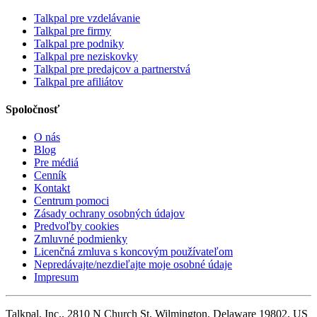
Talkpal pre vzdelávanie
Talkpal pre firmy
Talkpal pre podniky
Talkpal pre neziskovky
Talkpal pre predajcov a partnerstvá
Talkpal pre afiliátov
Spoločnosť
O nás
Blog
Pre médiá
Cenník
Kontakt
Centrum pomoci
Zásady ochrany osobných údajov
Predvoľby cookies
Zmluvné podmienky
Licenčná zmluva s koncovým používateľom
Nepredávajte/nezdieľajte moje osobné údaje
Impresum
Talkpal, Inc., 2810 N Church St, Wilmington, Delaware 19802, US