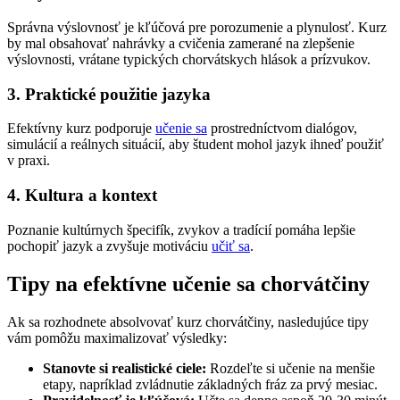
Správna výslovnosť je kľúčová pre porozumenie a plynulosť. Kurz
by mal obsahovať nahrávky a cvičenia zamerané na zlepšenie
výslovnosti, vrátane typických chorvátskych hlások a prízvukov.
3. Praktické použitie jazyka
Efektívny kurz podporuje
učenie sa
prostredníctvom dialógov,
simulácií a reálnych situácií, aby študent mohol jazyk ihneď použiť
v praxi.
4. Kultura a kontext
Poznanie kultúrnych špecifík, zvykov a tradícií pomáha lepšie
pochopiť jazyk a zvyšuje motiváciu
učiť sa
.
Tipy na efektívne učenie sa chorvátčiny
Ak sa rozhodnete absolvovať kurz chorvátčiny, nasledujúce tipy
vám pomôžu maximalizovať výsledky:
Stanovte si realistické ciele:
Rozdeľte si učenie na menšie
etapy, napríklad zvládnutie základných fráz za prvý mesiac.