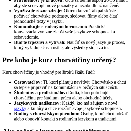
Pravidelnosť je kľúčová:
Učte sa denne aspoň 20-30 minút,
aby ste si osvojili nové poznatky a nezabudli už naučené.
Využívajte rôzne zdroje:
Okrem kurzu Talkpal skúste
počúvať chorvátske podcasty, sledovať filmy alebo čítať
jednoduché texty v jazyku.
Komunikujte s rodenými hovorcami:
Praktická
konverzácia výrazne zlepší vaše jazykové schopnosti a
sebavedomie.
Buďte trpezliví a vytrvalí:
Naučiť sa nový jazyk je proces,
ktorý vyžaduje čas a úsilie, ale výsledky stoja za to.
Pre koho je kurz chorvátčiny určený?
Kurz chorvátčiny je vhodný pre širokú škálu ľudí:
Cestovateľov:
Tí, ktorí plánujú navštíviť Chorvátsko a chcú
sa lepšie pripraviť na komunikáciu v bežných situáciách.
Študentov a profesionálov:
Ľudia, ktorí potrebujú
chorvátčinu pre štúdium, prácu alebo obchodné účely.
Jazykových nadšencov:
Každý, kto má záujem o nové
jazyky
a kultúry a chce rozšíriť svoje jazykové schopnosti.
Rodiny s chorvátskym pôvodom:
Osoby, ktoré chcú udržať
alebo obnoviť kontakt s rodinným jazykom a tradíciami.