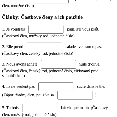
člen, množné číslo)
Články: Častkové členy a ich použitie
1. Je voudrais
pain, s’il vous plaît.
(Častkový člen, mužský rod, jednotné číslo)
2. Elle prend
salade avec son repas.
(Častkový člen, ženský rod, jednotné číslo)
3. Nous avons acheté
huile d’olive.
(Častkový člen, ženský rod, jednotné číslo, elidovaný pred
samohláskou)
4. Ils ne veulent pas
sucre dans le thé.
(Zápor: žiadny člen, používa sa
)
5. Tu bois
lait chaque matin. (Častkový
člen, mužský rod, jednotné číslo)