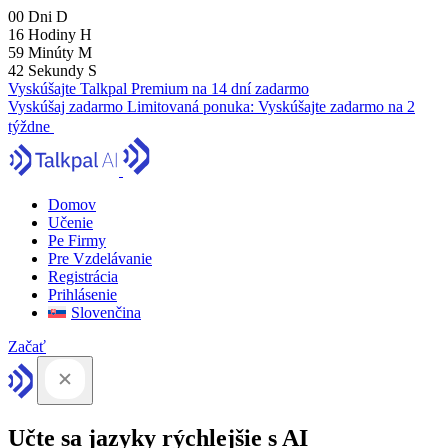
00
Dni
D
16
Hodiny
H
59
Minúty
M
41
Sekundy
S
Vyskúšajte Talkpal Premium na 14 dní zadarmo
Vyskúšaj zadarmo
Limitovaná ponuka:
Vyskúšajte zadarmo na 2
týždne
Domov
Učenie
Pe Firmy
Pre Vzdelávanie
Registrácia
Prihlásenie
Slovenčina
Začať
Učte sa jazyky rýchlejšie s AI