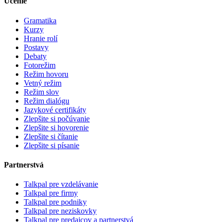
Učenie
Gramatika
Kurzy
Hranie rolí
Postavy
Debaty
Fotorežim
Režim hovoru
Vetný režim
Režim slov
Režim dialógu
Jazykové certifikáty
Zlepšite si počúvanie
Zlepšite si hovorenie
Zlepšite si čítanie
Zlepšite si písanie
Partnerstvá
Talkpal pre vzdelávanie
Talkpal pre firmy
Talkpal pre podniky
Talkpal pre neziskovky
Talkpal pre predajcov a partnerstvá