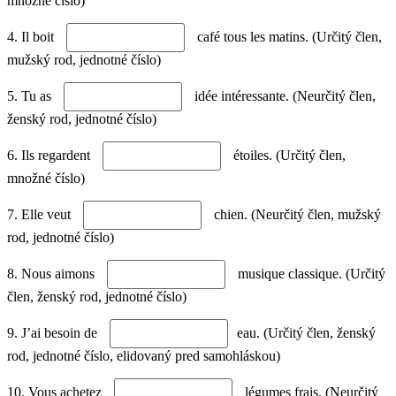
množné číslo)
4. Il boit
café tous les matins. (Určitý člen,
mužský rod, jednotné číslo)
5. Tu as
idée intéressante. (Neurčitý člen,
ženský rod, jednotné číslo)
6. Ils regardent
étoiles. (Určitý člen,
množné číslo)
7. Elle veut
chien. (Neurčitý člen, mužský
rod, jednotné číslo)
8. Nous aimons
musique classique. (Určitý
člen, ženský rod, jednotné číslo)
9. J’ai besoin de
eau. (Určitý člen, ženský
rod, jednotné číslo, elidovaný pred samohláskou)
10. Vous achetez
légumes frais. (Neurčitý