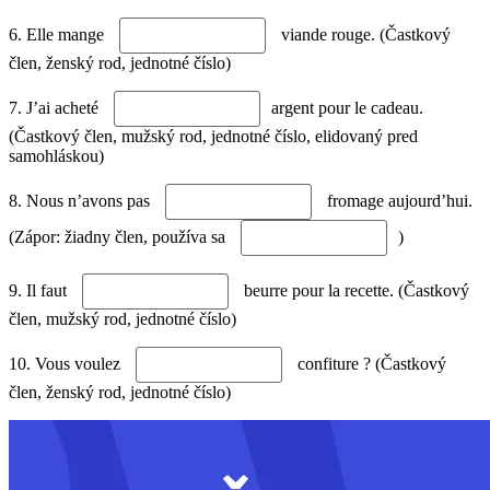
6. Elle mange
viande rouge. (Častkový
člen, ženský rod, jednotné číslo)
7. J’ai acheté
argent pour le cadeau.
(Častkový člen, mužský rod, jednotné číslo, elidovaný pred
samohláskou)
8. Nous n’avons pas
fromage aujourd’hui.
(Zápor: žiadny člen, používa sa
)
9. Il faut
beurre pour la recette. (Častkový
člen, mužský rod, jednotné číslo)
10. Vous voulez
confiture ? (Častkový
člen, ženský rod, jednotné číslo)