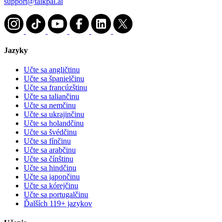
support@talkpal.ai
Jazyky
Učte sa angličtinu
Učte sa španielčinu
Učte sa francúzštinu
Učte sa taliančinu
Učte sa nemčinu
Učte sa ukrajinčinu
Učte sa holandčinu
Učte sa švédčinu
Učte sa fínčinu
Učte sa arabčinu
Učte sa čínštinu
Učte sa hindčinu
Učte sa japončinu
Učte sa kórejčinu
Učte sa portugalčinu
Ďalších 119+ jazykov