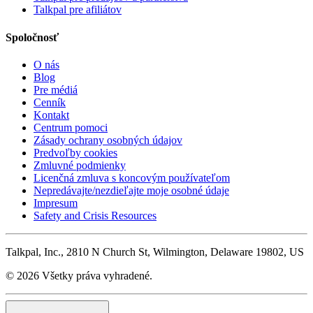
Talkpal pre afiliátov
Spoločnosť
O nás
Blog
Pre médiá
Cenník
Kontakt
Centrum pomoci
Zásady ochrany osobných údajov
Predvoľby cookies
Zmluvné podmienky
Licenčná zmluva s koncovým používateľom
Nepredávajte/nezdieľajte moje osobné údaje
Impresum
Safety and Crisis Resources
Talkpal, Inc., 2810 N Church St, Wilmington, Delaware 19802, US
© 2026 Všetky práva vyhradené.