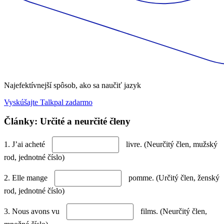
Najefektívnejší spôsob, ako sa naučiť jazyk
Vyskúšajte Talkpal zadarmo
Články: Určité a neurčité členy
1. J’ai acheté
livre. (Neurčitý člen, mužský
rod, jednotné číslo)
2. Elle mange
pomme. (Určitý člen, ženský
rod, jednotné číslo)
3. Nous avons vu
films. (Neurčitý člen,