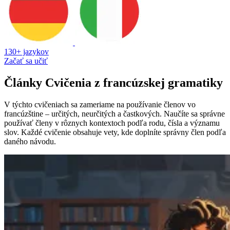
130+ jazykov
Začať sa učiť
Články Cvičenia z francúzskej gramatiky
V týchto cvičeniach sa zameriame na používanie členov vo
francúzštine – určitých, neurčitých a častkových. Naučíte sa správne
používať členy v rôznych kontextoch podľa rodu, čísla a významu
slov. Každé cvičenie obsahuje vety, kde doplníte správny člen podľa
daného návodu.