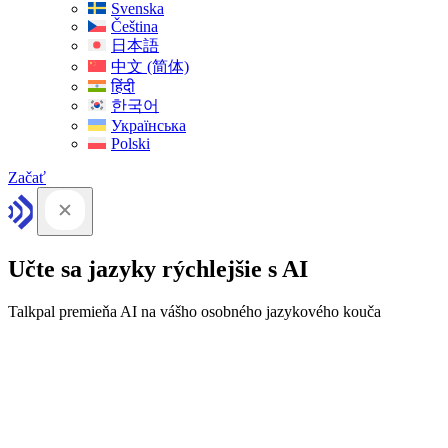
Svenska
Čeština
日本語
中文 (简体)
हिंदी
한국어
Українська
Polski
Začať
Učte sa jazyky rýchlejšie s AI
Talkpal premieňa AI na vášho osobného jazykového kouča