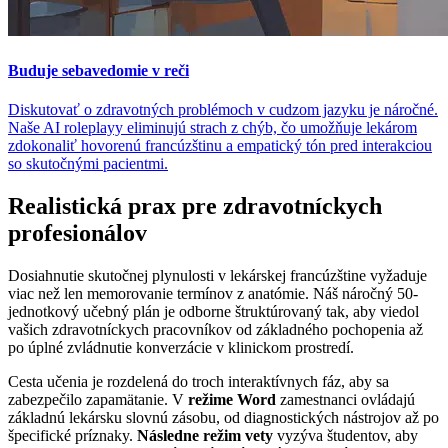
Buduje sebavedomie v reči
Diskutovať o zdravotných problémoch v cudzom jazyku je náročné.
Naše AI roleplayy eliminujú strach z chýb, čo umožňuje lekárom
zdokonaliť hovorenú francúzštinu a empatický tón pred interakciou
so skutočnými pacientmi.
Realistická prax pre zdravotníckych
profesionálov
Dosiahnutie skutočnej plynulosti v lekárskej francúzštine vyžaduje
viac než len memorovanie termínov z anatómie. Náš náročný 50-
jednotkový učebný plán je odborne štruktúrovaný tak, aby viedol
vašich zdravotníckych pracovníkov od základného pochopenia až
po úplné zvládnutie konverzácie v klinickom prostredí.
Cesta učenia je rozdelená do troch interaktívnych fáz, aby sa
zabezpečilo zapamätanie. V
režime Word
zamestnanci ovládajú
základnú lekársku slovnú zásobu, od diagnostických nástrojov až po
špecifické príznaky.
Následne režim vety
vyzýva študentov, aby