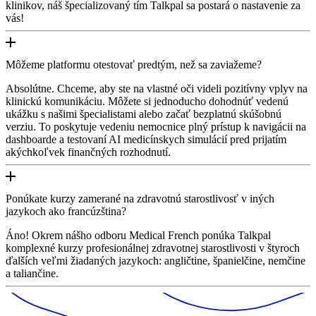
klinikov, náš špecializovaný tím Talkpal sa postará o nastavenie za
vás!
Môžeme platformu otestovať predtým, než sa zaviažeme?
Absolútne. Chceme, aby ste na vlastné oči videli pozitívny vplyv na
klinickú komunikáciu. Môžete si jednoducho dohodnúť vedenú
ukážku s našimi špecialistami alebo začať bezplatnú skúšobnú
verziu. To poskytuje vedeniu nemocnice plný prístup k navigácii na
dashboarde a testovaní AI medicínskych simulácií pred prijatím
akýchkoľvek finančných rozhodnutí.
Ponúkate kurzy zamerané na zdravotnú starostlivosť v iných
jazykoch ako francúzština?
Áno! Okrem nášho odboru Medical French ponúka Talkpal
komplexné kurzy profesionálnej zdravotnej starostlivosti v štyroch
ďalších veľmi žiadaných jazykoch: angličtine, španielčine, nemčine
a taliančine.