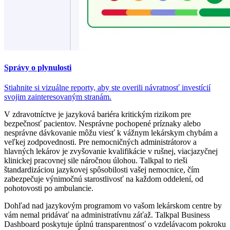
Správy o plynulosti
Stiahnite si vizuálne reporty, aby ste overili návratnosť investícií
svojim zainteresovaným stranám.
V zdravotníctve je jazyková bariéra kritickým rizikom pre
bezpečnosť pacientov. Nesprávne pochopené príznaky alebo
nesprávne dávkovanie môžu viesť k vážnym lekárskym chybám a
veľkej zodpovednosti. Pre nemocničných administrátorov a
hlavných lekárov je zvyšovanie kvalifikácie v rušnej, viacjazyčnej
klinickej pracovnej sile náročnou úlohou. Talkpal to rieši
štandardizáciou jazykovej spôsobilosti vašej nemocnice, čím
zabezpečuje výnimočnú starostlivosť na každom oddelení, od
pohotovosti po ambulancie.
Dohľad nad jazykovým programom vo vašom lekárskom centre by
vám nemal pridávať na administratívnu záťaž. Talkpal Business
Dashboard poskytuje úplnú transparentnosť o vzdelávacom pokroku