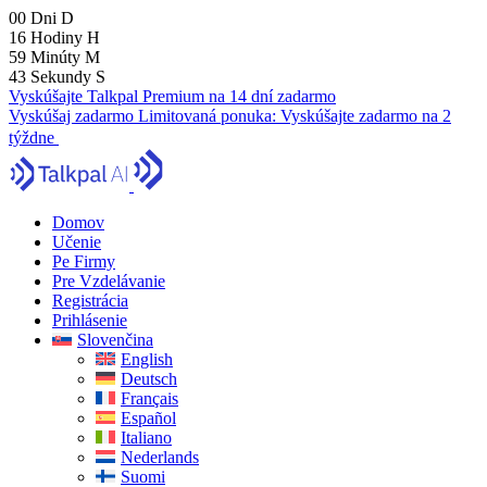
00
Dni
D
16
Hodiny
H
59
Minúty
M
41
Sekundy
S
Vyskúšajte Talkpal Premium na 14 dní zadarmo
Vyskúšaj zadarmo
Limitovaná ponuka:
Vyskúšajte zadarmo na 2
týždne
Domov
Učenie
Pe Firmy
Pre Vzdelávanie
Registrácia
Prihlásenie
Slovenčina
English
Deutsch
Français
Español
Italiano
Nederlands
Suomi