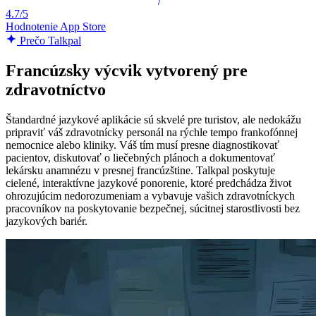
4.7/5
Hodnotenie App Store
Prečo Talkpal
Francúzsky výcvik vytvorený pre
zdravotníctvo
Štandardné jazykové aplikácie sú skvelé pre turistov, ale nedokážu
pripraviť váš zdravotnícky personál na rýchle tempo frankofónnej
nemocnice alebo kliniky. Váš tím musí presne diagnostikovať
pacientov, diskutovať o liečebných plánoch a dokumentovať
lekársku anamnézu v presnej francúzštine. Talkpal poskytuje
cielené, interaktívne jazykové ponorenie, ktoré predchádza život
ohrozujúcim nedorozumeniam a vybavuje vašich zdravotníckych
pracovníkov na poskytovanie bezpečnej, súcitnej starostlivosti bez
jazykových bariér.