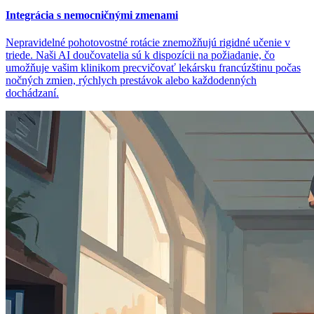
Integrácia s nemocničnými zmenami
Nepravidelné pohotovostné rotácie znemožňujú rigidné učenie v
triede. Naši AI doučovatelia sú k dispozícii na požiadanie, čo
umožňuje vašim klinikom precvičovať lekársku francúzštinu počas
nočných zmien, rýchlych prestávok alebo každodenných
dochádzaní.