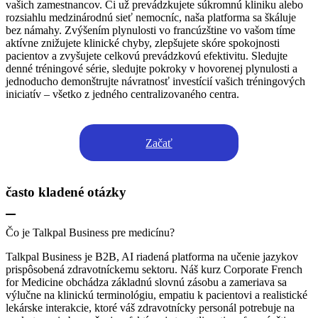
vašich zamestnancov. Či už prevádzkujete súkromnú kliniku alebo
rozsiahlu medzinárodnú sieť nemocníc, naša platforma sa škáluje
bez námahy. Zvýšením plynulosti vo francúzštine vo vašom tíme
aktívne znižujete klinické chyby, zlepšujete skóre spokojnosti
pacientov a zvyšujete celkovú prevádzkovú efektivitu. Sledujte
denné tréningové série, sledujte pokroky v hovorenej plynulosti a
jednoducho demonštrujte návratnosť investícií vašich tréningových
iniciatív – všetko z jedného centralizovaného centra.
Začať
často kladené otázky
Čo je Talkpal Business pre medicínu?
Talkpal Business je B2B, AI riadená platforma na učenie jazykov
prispôsobená zdravotníckemu sektoru. Náš kurz Corporate French
for Medicine obchádza základnú slovnú zásobu a zameriava sa
výlučne na klinickú terminológiu, empatiu k pacientovi a realistické
lekárske interakcie, ktoré váš zdravotnícky personál potrebuje na