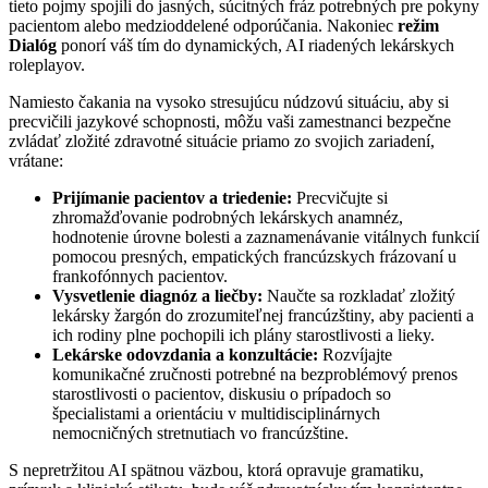
tieto pojmy spojili do jasných, súcitných fráz potrebných pre pokyny
pacientom alebo medzioddelené odporúčania. Nakoniec
režim
Dialóg
ponorí váš tím do dynamických, AI riadených lekárskych
roleplayov.
Namiesto čakania na vysoko stresujúcu núdzovú situáciu, aby si
precvičili jazykové schopnosti, môžu vaši zamestnanci bezpečne
zvládať zložité zdravotné situácie priamo zo svojich zariadení,
vrátane:
Prijímanie pacientov a triedenie:
Precvičujte si
zhromažďovanie podrobných lekárskych anamnéz,
hodnotenie úrovne bolesti a zaznamenávanie vitálnych funkcií
pomocou presných, empatických francúzskych frázovaní u
frankofónnych pacientov.
Vysvetlenie diagnóz a liečby:
Naučte sa rozkladať zložitý
lekársky žargón do zrozumiteľnej francúzštiny, aby pacienti a
ich rodiny plne pochopili ich plány starostlivosti a lieky.
Lekárske odovzdania a konzultácie:
Rozvíjajte
komunikačné zručnosti potrebné na bezproblémový prenos
starostlivosti o pacientov, diskusiu o prípadoch so
špecialistami a orientáciu v multidisciplinárnych
nemocničných stretnutiach vo francúzštine.
S nepretržitou AI spätnou väzbou, ktorá opravuje gramatiku,