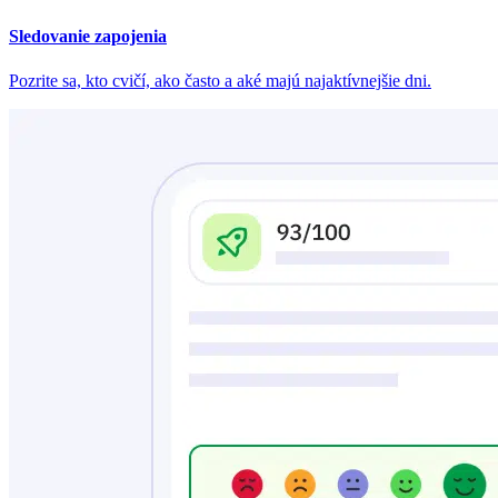
Sledovanie zapojenia
Pozrite sa, kto cvičí, ako často a aké majú najaktívnejšie dni.