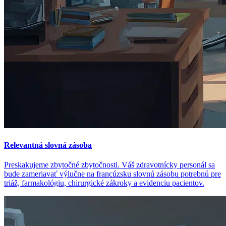
Relevantná slovná zásoba
Preskakujeme zbytočné zbytočnosti. Váš zdravotnícky personál sa
bude zameriavať výlučne na francúzsku slovnú zásobu potrebnú pre
triáž, farmakológiu, chirurgické zákroky a evidenciu pacientov.