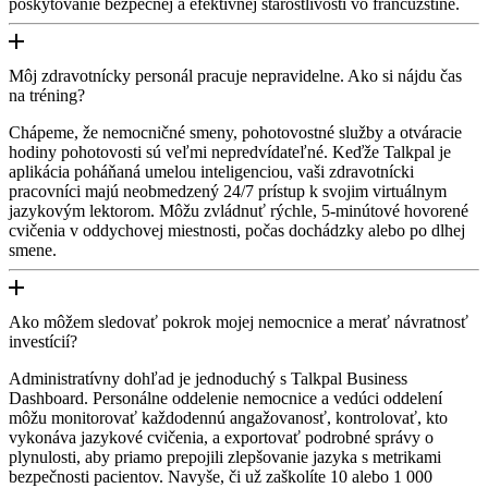
poskytovanie bezpečnej a efektívnej starostlivosti vo francúzštine.
Môj zdravotnícky personál pracuje nepravidelne. Ako si nájdu čas
na tréning?
Chápeme, že nemocničné smeny, pohotovostné služby a otváracie
hodiny pohotovosti sú veľmi nepredvídateľné. Keďže Talkpal je
aplikácia poháňaná umelou inteligenciou, vaši zdravotnícki
pracovníci majú neobmedzený 24/7 prístup k svojim virtuálnym
jazykovým lektorom. Môžu zvládnuť rýchle, 5-minútové hovorené
cvičenia v oddychovej miestnosti, počas dochádzky alebo po dlhej
smene.
Ako môžem sledovať pokrok mojej nemocnice a merať návratnosť
investícií?
Administratívny dohľad je jednoduchý s Talkpal Business
Dashboard. Personálne oddelenie nemocnice a vedúci oddelení
môžu monitorovať každodennú angažovanosť, kontrolovať, kto
vykonáva jazykové cvičenia, a exportovať podrobné správy o
plynulosti, aby priamo prepojili zlepšovanie jazyka s metrikami
bezpečnosti pacientov. Navyše, či už zaškolíte 10 alebo 1 000