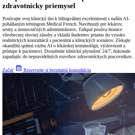
zdravotnícky priemysel
Posúvajte svoj klinický tím k bilingválnej excelentnosti s naším AI-
poháňaným tréningom Medical French. Navrhnutý pre lekárov,
sestry a nemocničných administrátorov, Talkpal posúva hranice
všeobecnej slovnej zásoby a vkladá študentov priamo do vysoko
realistických konzultácií s pacientmi a klinických scenárov. Získajte
okamžitú spätnú väzbu AI o lekárskej terminológii, výslovnosti a
prístupe k pacientovi. Dosiahnite klinickú plynulosť 24/7, dokonale
zapadajúc do nepravidelných rozvrhov zdravotníckych pracovníkov.
Začať
Rezervujte si bezplatnú konzultáciu