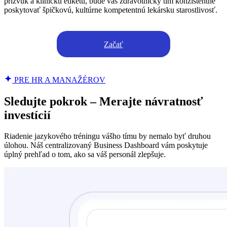
prízvuk a klinickú etiketu, bude váš zdravotnícky tím konzistentne
poskytovať špičkovú, kultúrne kompetentnú lekársku starostlivosť.
Začať
PRE HR A MANAŽÉROV
Sledujte pokrok – Merajte návratnosť
investícií
Riadenie jazykového tréningu vášho tímu by nemalo byť druhou
úlohou. Náš centralizovaný Business Dashboard vám poskytuje
úplný prehľad o tom, ako sa váš personál zlepšuje.