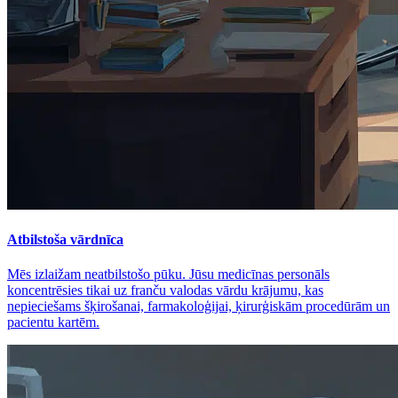
Atbilstoša vārdnīca
Mēs izlaižam neatbilstošo pūku. Jūsu medicīnas personāls
koncentrēsies tikai uz franču valodas vārdu krājumu, kas
nepieciešams šķirošanai, farmakoloģijai, ķirurģiskām procedūrām un
pacientu kartēm.