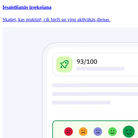
Iesaistīšanās izsekošana
Skatiet, kas praktizē, cik bieži un viņu aktīvākās dienas.