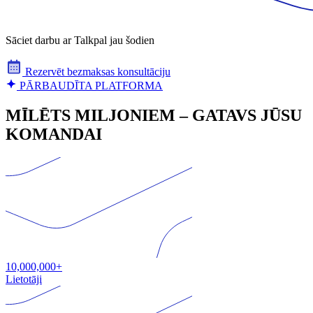
Sāciet darbu ar Talkpal jau šodien
Rezervēt bezmaksas konsultāciju
PĀRBAUDĪTA PLATFORMA
MĪLĒTS MILJONIEM – GATAVS JŪSU
KOMANDAI
10,000,000+
Lietotāji