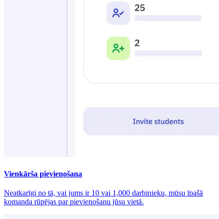
Vienkārša pievienošana
Neatkarīgi no tā, vai jums ir 10 vai 1,000 darbinieku, mūsu īpašā
komanda rūpējas par pievienošanu jūsu vietā.