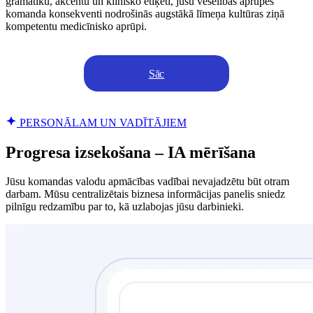
gramatiku, akcentu un klīnisko etiķeti, jūsu veselības aprūpes
komanda konsekventi nodrošinās augstākā līmeņa kultūras ziņā
kompetentu medicīnisko aprūpi.
Sāc
PERSONĀLAM UN VADĪTĀJIEM
Progresa izsekošana – IA mērīšana
Jūsu komandas valodu apmācības vadībai nevajadzētu būt otram
darbam. Mūsu centralizētais biznesa informācijas panelis sniedz
pilnīgu redzamību par to, kā uzlabojas jūsu darbinieki.