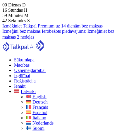
00
Dienas
D
16
Stundas
H
59
Minūtes
M
41
Sekundes
S
Izmēģiniet Talkpal Premium uz 14 dienām bez maksas
Izmēģini bez maksas
Ierobežots piedāvājums:
Izmēģiniet bez
maksas 2 nedēļas
Sākumlapa
Mācības
Uzņēmējdarbībai
Izglītībai
Reģistrācija
Ienākt
Latviski
English
Deutsch
Français
Español
Italiano
Nederlands
Suomi