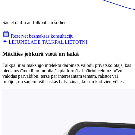
Sāciet darbu ar Talkpal jau šodien
Rezervēt bezmaksas konsultāciju
LEJUPIELĀDĒ TALKPAL LIETOTNI
Mācīties jebkurā vietā un laikā
Talkpal ir ar mākslīgo intelektu darbināts valodu privātskolotājs, kas
pieejams tīmeklī un mobilajās platformās. Paātrini ceļu uz brīvu
valodas pārvaldību, tērzē par interesantām tēmām, rakstot vai
runājot, un saņem reālistiskas balss ziņas, kur un kad vien vēlies.