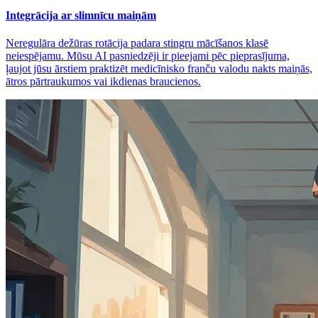
Integrācija ar slimnīcu maiņām
Neregulāra dežūras rotācija padara stingru mācīšanos klasē
neiespējamu. Mūsu AI pasniedzēji ir pieejami pēc pieprasījuma,
ļaujot jūsu ārstiem praktizēt medicīnisko franču valodu nakts maiņās,
ātros pārtraukumos vai ikdienas braucienos.