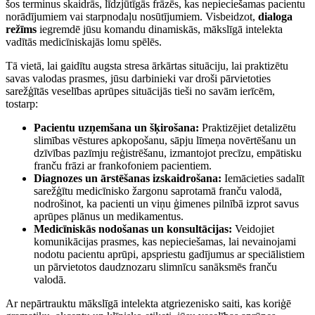
šos terminus skaidrās, līdzjūtīgās frāzēs, kas nepieciešamas pacientu
norādījumiem vai starpnodaļu nosūtījumiem. Visbeidzot,
dialoga
režīms
iegremdē jūsu komandu dinamiskās, mākslīgā intelekta
vadītās medicīniskajās lomu spēlēs.
Tā vietā, lai gaidītu augsta stresa ārkārtas situāciju, lai praktizētu
savas valodas prasmes, jūsu darbinieki var droši pārvietoties
sarežģītās veselības aprūpes situācijās tieši no savām ierīcēm,
tostarp:
Pacientu uzņemšana un šķirošana:
Praktizējiet detalizētu
slimības vēstures apkopošanu, sāpju līmeņa novērtēšanu un
dzīvības pazīmju reģistrēšanu, izmantojot precīzu, empātisku
franču frāzi ar frankofoniem pacientiem.
Diagnozes un ārstēšanas izskaidrošana:
Iemācieties sadalīt
sarežģītu medicīnisko žargonu saprotamā franču valodā,
nodrošinot, ka pacienti un viņu ģimenes pilnībā izprot savus
aprūpes plānus un medikamentus.
Medicīniskās nodošanas un konsultācijas:
Veidojiet
komunikācijas prasmes, kas nepieciešamas, lai nevainojami
nodotu pacientu aprūpi, apspriestu gadījumus ar speciālistiem
un pārvietotos daudznozaru slimnīcu sanāksmēs franču
valodā.
Ar nepārtrauktu mākslīgā intelekta atgriezenisko saiti, kas koriģē