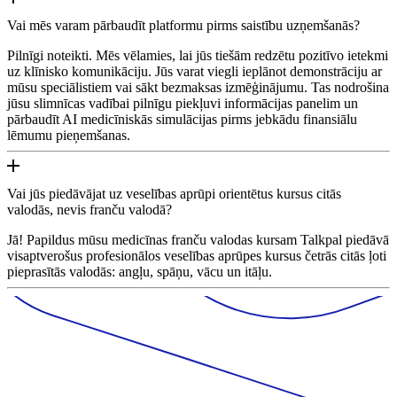
Vai mēs varam pārbaudīt platformu pirms saistību uzņemšanās?
Pilnīgi noteikti. Mēs vēlamies, lai jūs tiešām redzētu pozitīvo ietekmi
uz klīnisko komunikāciju. Jūs varat viegli ieplānot demonstrāciju ar
mūsu speciālistiem vai sākt bezmaksas izmēģinājumu. Tas nodrošina
jūsu slimnīcas vadībai pilnīgu piekļuvi informācijas panelim un
pārbaudīt AI medicīniskās simulācijas pirms jebkādu finansiālu
lēmumu pieņemšanas.
Vai jūs piedāvājat uz veselības aprūpi orientētus kursus citās
valodās, nevis franču valodā?
Jā! Papildus mūsu medicīnas franču valodas kursam Talkpal piedāvā
visaptverošus profesionālos veselības aprūpes kursus četrās citās ļoti
pieprasītās valodās: angļu, spāņu, vācu un itāļu.