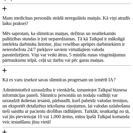
Mans medicīnas personāls strādā neregulārās maiņās. Kā viņi atradīs
laiku praksei?
Mēs saprotam, ka slimnīcas maiņas, dežūras un neatliekamās
palīdzības stundas ir ļoti neparedzamas. Tā kā Talkpal ir mākslīgā
intelekta darbināta lietotne, jūsu veselības aprūpes darbiniekiem ir
neierobežota 24/7 piekļuve saviem virtuālajiem valodu
pasniedzējiem. Viņi var veikt ātrus, 5 minūšu runas vingrinājumus
pārtraukumu telpā, ceļā uz darbu vai pēc garas maiņas.
Kā es varu izsekot savas slimnīcas progresam un izmērīt IA?
Administratīvā uzraudzība ir vienkārša, izmantojot Talkpal biznesa
informācijas paneli. Slimnīcu personāla un nodaļu vadītāji var
uzraudzīt ikdienas iesaisti, pārbaudīt, kurš pabeidz valodas treniņus,
un eksportēt detalizētus tekošuma ziņojumus, lai valodas uzlabošanu
tieši saistītu ar pacientu drošības rādītājiem. Turklāt, neatkarīgi no tā,
vai jūs pievienojat 10 vai 1,000 ārstus, mūsu īpašā Talkpal komanda
veic iestatīšanu jūsu vietā!