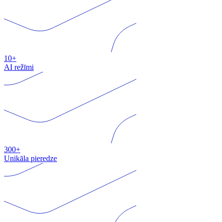
10+
AI režīmi
300+
Unikāla pieredze