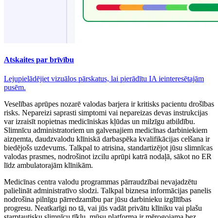
Atskaites par brīvību
Lejupielādējiet vizuālos pārskatus, lai pierādītu IA ieinteresētajām
pusēm.
Veselības aprūpes nozarē valodas barjera ir kritisks pacientu drošības
risks. Nepareizi saprasti simptomi vai nepareizas devas instrukcijas
var izraisīt nopietnas medicīniskas kļūdas un milzīgu atbildību.
Slimnīcu administratoriem un galvenajiem medicīnas darbiniekiem
aizņemta, daudzvalodu klīniskā darbaspēka kvalifikācijas celšana ir
biedējošs uzdevums. Talkpal to atrisina, standartizējot jūsu slimnīcas
valodas prasmes, nodrošinot izcilu aprūpi katrā nodaļā, sākot no ER
līdz ambulatorajām klīnikām.
Medicīnas centra valodu programmas pārraudzībai nevajadzētu
palielināt administratīvo slodzi. Talkpal biznesa informācijas panelis
nodrošina pilnīgu pārredzamību par jūsu darbinieku izglītības
progresu. Neatkarīgi no tā, vai jūs vadāt privātu klīniku vai plašu
starptautisku slimnīcu tīklu, mūsu platforma ir mērogojama bez