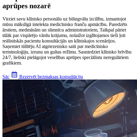
aprūpes nozarē
Virziet savu klīnisko personālu uz bilingvālu izcilību, izmantojot
mūsu mākslīgā intelekta medicīnisko franču apmācību. Paredzēts
ārstiem, medmāsām un slimnīcu administratoriem, Talkpal pāriet
tālāk par vispārējo vārdu krājumu, nolaižot izglītojamos tieši ļoti
reālistiskās pacientu konsultācijās un klīniskajos scenārijos.
Saņemiet tūlītēju AI atgriezenisko saiti par medicīnisko
terminoloģiju, izrunu un gultas režīmu. Sasniedziet klīnisko brīvību
24/7, lieliski pielāgojot veselības aprūpes speciālistu neregulāriem
grafikiem.
Sāc
Rezervēt bezmaksas konsultāciju