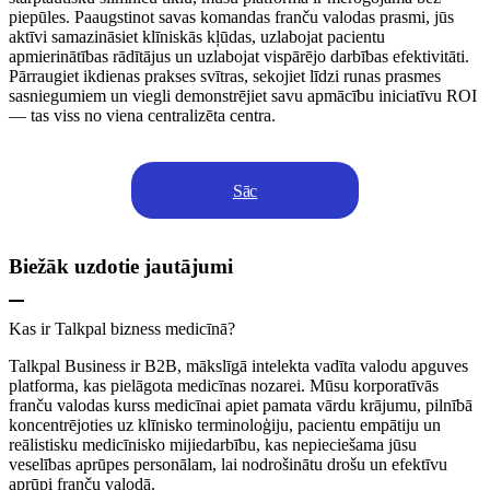
piepūles. Paaugstinot savas komandas franču valodas prasmi, jūs
aktīvi samazināsiet klīniskās kļūdas, uzlabojat pacientu
apmierinātības rādītājus un uzlabojat vispārējo darbības efektivitāti.
Pārraugiet ikdienas prakses svītras, sekojiet līdzi runas prasmes
sasniegumiem un viegli demonstrējiet savu apmācību iniciatīvu ROI
— tas viss no viena centralizēta centra.
Sāc
Biežāk uzdotie jautājumi
Kas ir Talkpal bizness medicīnā?
Talkpal Business ir B2B, mākslīgā intelekta vadīta valodu apguves
platforma, kas pielāgota medicīnas nozarei. Mūsu korporatīvās
franču valodas kurss medicīnai apiet pamata vārdu krājumu, pilnībā
koncentrējoties uz klīnisko terminoloģiju, pacientu empātiju un
reālistisku medicīnisko mijiedarbību, kas nepieciešama jūsu
veselības aprūpes personālam, lai nodrošinātu drošu un efektīvu
aprūpi franču valodā.