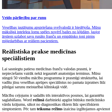
Veido pārliecību par runu
Veselības jautājumu apspriešana svešvalodā ir biedējoša. Mūsu
mākslīgā intelekta lomu spēles novērš bailes no kļūdām, ļaujot
ārstiem uzlabot savu runāto franču un empātisko toni pirms
mijiedarbības ar reāliem pacientiem.
Reālistiska prakse medicīnas
speciālistiem
Lai sasniegtu patiesu medicīnas franču valodas prasmi, ir
nepieciešams vairāk nekā iegaumēt anatomijas terminus. Mūsu
stingrā 50 vienību mācību programma ir prasmīgi strukturēta, lai
vadītu jūsu veselības aprūpes speciālistus no pamata izpratnes līdz
pilnīgai sarunu meistarībai klīniskajā vidē.
Mācību ceļojums ir sadalīts trīs interaktīvos posmos, lai garantētu
saglabāšanu. Word
režīmā
darbinieki apgūst būtisku medicīnisko
vārdu krājumu, sākot no diagnostikas rīkiem līdz specifiskiem
simptomiem. Pēc tam
teikuma režīms
izaicina izglītojamos apvienot