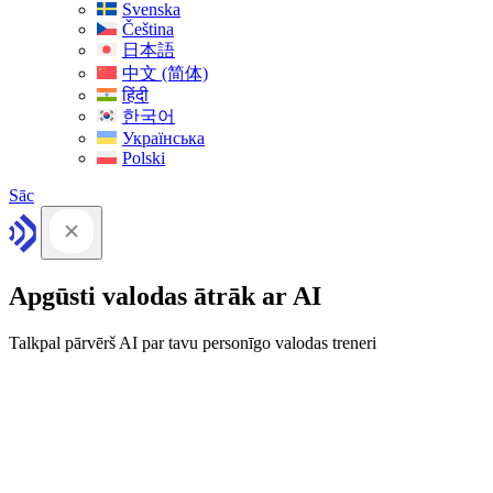
Svenska
Čeština
日本語
中文 (简体)
हिंदी
한국어
Українська
Polski
Sāc
Apgūsti valodas ātrāk ar AI
Talkpal pārvērš AI par tavu personīgo valodas treneri