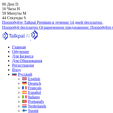
00
Дни
D
16
Часы
H
59
Минуты
M
43
Секунды
S
Попробуйте Talkpal Premium в течение 14 дней бесплатно.
Попробуй бесплатно
Ограниченное предложение:
Попробуйте б
Главная
Обучение
Для Бизнеса
Для Образования
Регистрация
Вход
Русский
English
Deutsch
Français
Español
Italiano
Português
Nederlands
Suomi