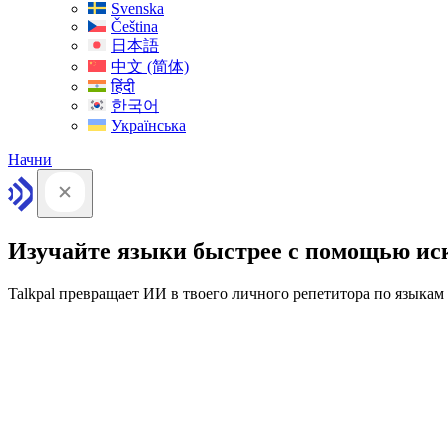
Svenska
Čeština
日本語
中文 (简体)
हिंदी
한국어
Українська
Начни
Изучайте языки быстрее с помощью ис
Talkpal превращает ИИ в твоего личного репетитора по языкам