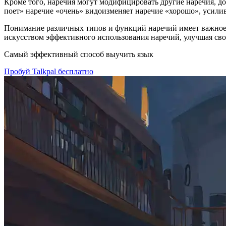
Кроме того, наречия могут модифицировать другие наречия, д
поет» наречие «очень» видоизменяет наречие «хорошо», усилив
Понимание различных типов и функций наречий имеет важное з
искусством эффективного использования наречий, улучшая св
Самый эффективный способ выучить язык
Пробуй Talkpal бесплатно