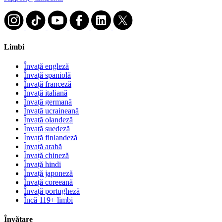
Limbi
Învață engleză
Învață spaniolă
Învață franceză
Învață italiană
Învață germană
Învață ucraineană
Învață olandeză
Învață suedeză
Învață finlandeză
Învață arabă
Învață chineză
Învață hindi
Învață japoneză
Învață coreeană
Învață portugheză
Încă 119+ limbi
Învățare