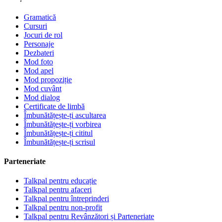
Gramatică
Cursuri
Jocuri de rol
Personaje
Dezbateri
Mod foto
Mod apel
Mod propoziție
Mod cuvânt
Mod dialog
Certificate de limbă
Îmbunătățește-ți ascultarea
Îmbunătățește-ți vorbirea
Îmbunătățește-ți cititul
Îmbunătățește-ți scrisul
Parteneriate
Talkpal pentru educație
Talkpal pentru afaceri
Talkpal pentru întreprinderi
Talkpal pentru non-profit
Talkpal pentru Revânzători și Parteneriate