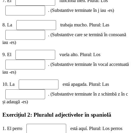
7. El
funciona bien. Plural: Los
. (Substantive terminate în j iau -es)
8. La
trabaja mucho. Plural: Las
. (Substantive care se termină în consoană
iau -es)
9. El
vuela alto. Plural: Los
. (Substantive terminate în vocal accentuată
iau -es)
10. La
está apagada. Plural: Las
. (Substantive terminate în z schimbă z în c
și adaugă -es)
Exercițiul 2: Pluralul adjectivelor în spaniolă
1. El perro
está aquí. Plural: Los perros