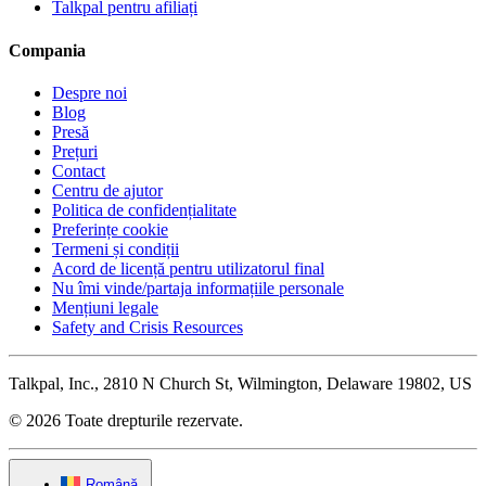
Talkpal pentru afiliați
Compania
Despre noi
Blog
Presă
Prețuri
Contact
Centru de ajutor
Politica de confidențialitate
Preferințe cookie
Termeni și condiții
Acord de licență pentru utilizatorul final
Nu îmi vinde/partaja informațiile personale
Mențiuni legale
Safety and Crisis Resources
Talkpal, Inc., 2810 N Church St, Wilmington, Delaware 19802, US
© 2026 Toate drepturile rezervate.
Română