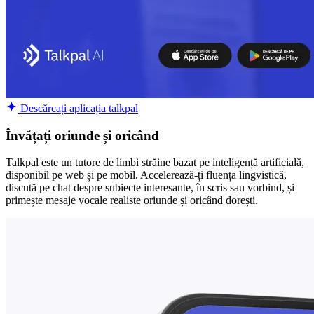
Descărcați aplicația talkpal
Învățați oriunde și oricând
Talkpal este un tutore de limbi străine bazat pe inteligență artificială,
disponibil pe web și pe mobil. Accelerează-ți fluența lingvistică,
discută pe chat despre subiecte interesante, în scris sau vorbind, și
primește mesaje vocale realiste oriunde și oricând dorești.