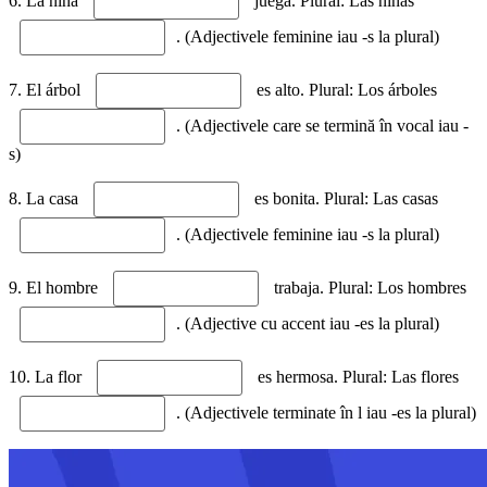
6. La niña
juega. Plural: Las niñas
. (Adjectivele feminine iau -s la plural)
7. El árbol
es alto. Plural: Los árboles
. (Adjectivele care se termină în vocal iau -
s)
8. La casa
es bonita. Plural: Las casas
. (Adjectivele feminine iau -s la plural)
9. El hombre
trabaja. Plural: Los hombres
. (Adjective cu accent iau -es la plural)
10. La flor
es hermosa. Plural: Las flores
. (Adjectivele terminate în l iau -es la plural)