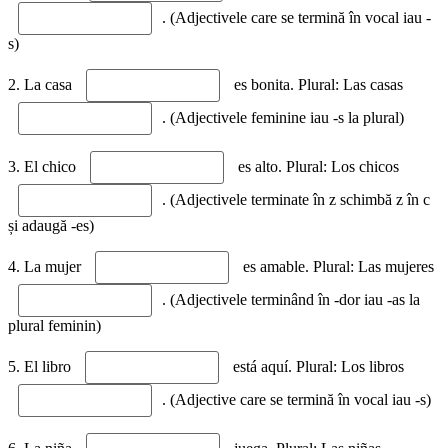
. (Adjectivele care se termină în vocal iau -
s)
2. La casa
es bonita. Plural: Las casas
. (Adjectivele feminine iau -s la plural)
3. El chico
es alto. Plural: Los chicos
. (Adjectivele terminate în z schimbă z în c
și adaugă -es)
4. La mujer
es amable. Plural: Las mujeres
. (Adjectivele terminând în -dor iau -as la
plural feminin)
5. El libro
está aquí. Plural: Los libros
. (Adjective care se termină în vocal iau -s)