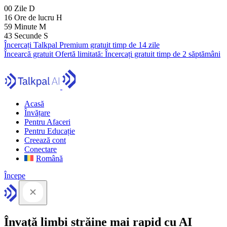
00
Zile
D
16
Ore de lucru
H
59
Minute
M
41
Secunde
S
Încercați Talkpal Premium gratuit timp de 14 zile
Încearcă gratuit
Ofertă limitată:
Încercați gratuit timp de 2 săptămâni
Acasă
Învățare
Pentru Afaceri
Pentru Educație
Creează cont
Conectare
Română
Începe
Învață limbi străine mai rapid cu AI