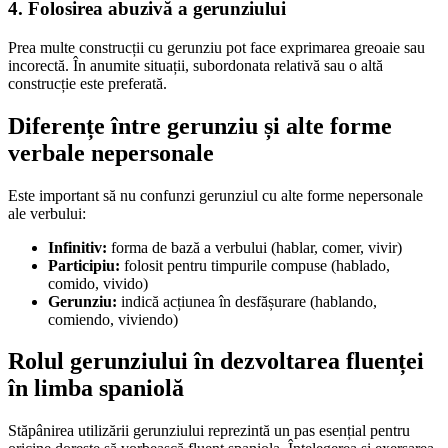
4. Folosirea abuzivă a gerunziului
Prea multe construcții cu gerunziu pot face exprimarea greoaie sau
incorectă. În anumite situații, subordonata relativă sau o altă
construcție este preferată.
Diferențe între gerunziu și alte forme
verbale nepersonale
Este important să nu confunzi gerunziul cu alte forme nepersonale
ale verbului:
Infinitiv:
forma de bază a verbului (hablar, comer, vivir)
Participiu:
folosit pentru timpurile compuse (hablado,
comido, vivido)
Gerunziu:
indică acțiunea în desfășurare (hablando,
comiendo, viviendo)
Rolul gerunziului în dezvoltarea fluenței
în limba spaniolă
Stăpânirea utilizării gerunziului reprezintă un pas esențial pentru