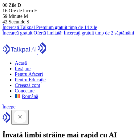
00
Zile
D
16
Ore de lucru
H
59
Minute
M
41
Secunde
S
Încercați Talkpal Premium gratuit timp de 14 zile
Încearcă gratuit
Ofertă limitată:
Încercați gratuit timp de 2 săptămâni
Acasă
Învățare
Pentru Afaceri
Pentru Educație
Creează cont
Conectare
Română
Începe
Învață limbi străine mai rapid cu AI