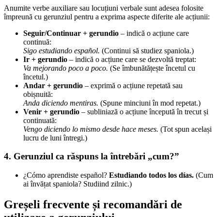
Anumite verbe auxiliare sau locuțiuni verbale sunt adesea folosite
împreună cu gerunziul pentru a exprima aspecte diferite ale acțiunii:
Seguir/Continuar + gerundio
– indică o acțiune care
continuă:
Sigo estudiando español.
(Continui să studiez spaniola.)
Ir + gerundio
– indică o acțiune care se dezvoltă treptat:
Va mejorando poco a poco.
(Se îmbunătățește încetul cu
încetul.)
Andar + gerundio
– exprimă o acțiune repetată sau
obișnuită:
Anda diciendo mentiras.
(Spune minciuni în mod repetat.)
Venir + gerundio
– subliniază o acțiune începută în trecut și
continuată:
Vengo diciendo lo mismo desde hace meses.
(Tot spun același
lucru de luni întregi.)
4. Gerunziul ca răspuns la întrebări „cum?”
¿Cómo aprendiste español?
Estudiando todos los días.
(Cum
ai învățat spaniola? Studiind zilnic.)
Greșeli frecvente și recomandări de