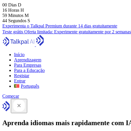
00
Dias
D
16
Horas
H
59
Minutos
M
43
Segundos
S
Experimenta o Talkpal Premium durante 14 dias gratuitamente
Teste grátis
Oferta limitada:
Experimente gratuitamente por 2 semanas
Início
Aprendizagem
Para Empresas
Para a Educação
Registar
Entrar
Português
Começar
Aprenda idiomas mais rapidamente com I