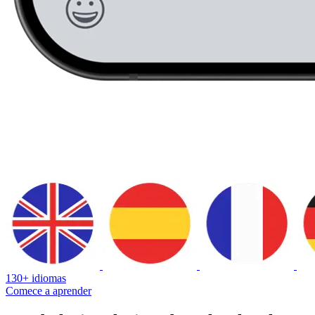
130+ idiomas
Comece a aprender