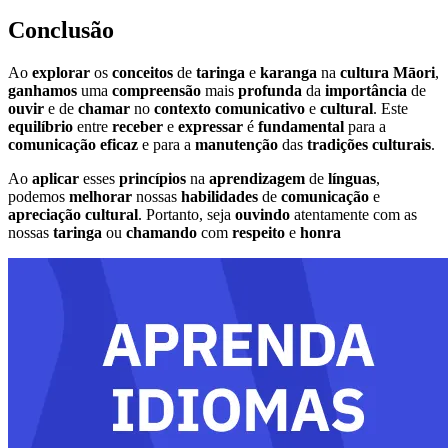
Conclusão
Ao
explorar
os
conceitos
de
taringa
e
karanga
na
cultura
Māori
,
ganhamos
uma
compreensão
mais
profunda
da
importância
de
ouvir
e de
chamar
no
contexto
comunicativo
e
cultural
. Este
equilíbrio
entre
receber
e
expressar
é
fundamental
para a
comunicação
eficaz
e para a
manutenção
das
tradições
culturais
.
Ao
aplicar
esses
princípios
na
aprendizagem
de
línguas
,
podemos
melhorar
nossas
habilidades
de
comunicação
e
apreciação
cultural
. Portanto, seja
ouvindo
atentamente com as
nossas
taringa
ou
chamando
com
respeito
e
honra