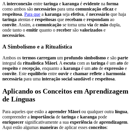
A
interconexão
entre
taringa
e
karanga
é
evidente
na
forma
como ambos são
necessários
para uma
comunicação
eficaz
e
respeitosa
.
Para que
a
karanga
seja
efetiva
, é
necessário
que haja
taringa
atentas e
respeitosas
que
recebam
e
respondam
ao
convite
. Assim, a
comunicação
se torna uma
via
de
mão
dupla,
onde tanto o
emitir
quanto o
receber
são
valorizados
e
necessários
.
A
Simbolismo
e a
Ritualística
Ambos os
termos
carregam
um
profundo
simbolismo
e são
parte
integral da
ritualística
Māori
. A
escuta
com as
taringa
é um
ato
de
respeito
e
recepção
, enquanto a
karanga
é um
ato
de
expressão
e
convite
. Este
equilíbrio
entre
ouvir
e
chamar
reflete
a
harmonia
necessária
para uma
interação
social
saudável
e
respeitosa
.
Aplicando os Conceitos em Aprendizagem
de Línguas
Para aqueles que estão a
aprender
Māori
ou qualquer outra
língua
,
compreender a
importância
de
taringa
e
karanga
pode
enriquecer
significativamente a sua
experiência
de
aprendizagem
.
Aqui estão algumas
maneiras
de aplicar esses
conceitos
: