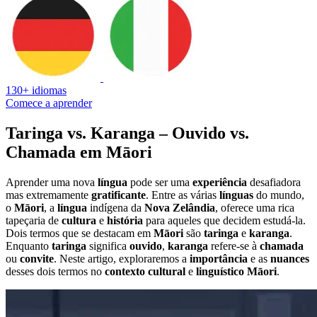
130+ idiomas
Comece a aprender
Taringa vs. Karanga – Ouvido vs.
Chamada em Māori
Aprender uma nova
língua
pode ser uma
experiência
desafiadora
mas extremamente
gratificante
. Entre as várias
línguas
do mundo,
o
Māori
, a
língua
indígena da
Nova
Zelândia
, oferece uma rica
tapeçaria de
cultura
e
história
para aqueles que decidem estudá-la.
Dois termos que se destacam em
Māori
são
taringa
e
karanga
.
Enquanto
taringa
significa
ouvido
,
karanga
refere-se à
chamada
ou
convite
. Neste artigo, exploraremos a
importância
e as
nuances
desses dois termos no
contexto
cultural
e
linguístico
Māori
.