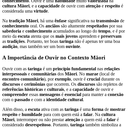
conhecimento
. Ouvir é uma
habilidade
muito
valorizada
na
cultura
Māori
, e a
capacidade
de ouvir com
atenção
e
respeito
é
considerada uma
virtude
.
Na
tradição
Māori
, há uma
ênfase
significativa na
transmissão
de
conhecimento
oral. Os
anciãos
são altamente
respeitados
por sua
sabedoria
e
conhecimento
acumulados ao longo do
tempo
, e é por
meio da
escuta
atenta que os
mais
jovens
aprendem e
preservam
as
tradições
. Portanto, ter boas
taringa
não é apenas ter uma boa
audição
, mas também ser um bom
ouvinte
.
A
Importância
de Ouvir no
Contexto
Māori
Ouvir com as
taringa
é um
princípio
fundamental
nas
relações
interpessoais
e
comunitárias
dos
Māori
. No
marae
(local de
encontro
comunitário
), por
exemplo
, ouvir é
crucial
durante os
discursos
e
cerimônias
que ocorrem. Os
discursos
são repletos de
referências
históricas
e
culturais
, e a
capacidade
de ouvir e
compreender
essas
mensagens
é
essencial
para manter a
conexão
com o
passado
e com a
identidade
cultural
.
Além disso, a
escuta
ativa com as
taringa
é uma
forma
de
mostrar
respeito
e
humildade
para com quem está a
falar
. Na
cultura
Māori
, interromper ou não prestar
atenção
a quem está a
falar
é
considerado
desrespeitoso
. Portanto,
taringa
também simboliza a