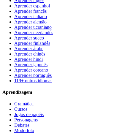
Aprender inglês
Aprender espanhol
Aprender francês
Aprender italiano
Aprender alemão
Aprender ucraniano
Aprender neerlandês
Aprender sueco
Aprender finlandês
Aprender árabe
Aprender chinês
Aprender hindi
Aprender japonês
Aprender coreano
Aprender português
119+ outros idiomas
Aprendizagem
Gramática
Cursos
Jogos de papéis
Personagens
Debates
Modo foto