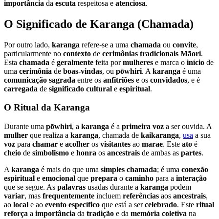
importância
da
escuta
respeitosa e
atenciosa
.
O Significado de
Karanga
(
Chamada
)
Por outro lado,
karanga
refere-se a uma
chamada
ou
convite
,
particularmente no
contexto
de
cerimônias
tradicionais
Māori
.
Esta
chamada
é
geralmente
feita por
mulheres
e marca o
início
de
uma
cerimônia
de
boas-vindas
, ou
pōwhiri
. A
karanga
é uma
comunicação
sagrada
entre os
anfitriões
e os
convidados
, e é
carregada
de
significado
cultural
e
espiritual
.
O
Ritual
da
Karanga
Durante uma
pōwhiri
, a
karanga
é a
primeira
voz
a ser ouvida. A
mulher
que realiza a
karanga
, chamada de
kaikaranga
,
usa
a sua
voz
para
chamar
e
acolher
os
visitantes
ao
marae
. Este
ato
é
cheio
de
simbolismo
e
honra
os
ancestrais
de ambas as
partes
.
A
karanga
é mais do que uma
simples
chamada
; é uma
conexão
espiritual
e
emocional
que
prepara
o
caminho
para a
interação
que se segue. As
palavras
usadas durante a
karanga
podem
variar
, mas
frequentemente
incluem
referências
aos
ancestrais
,
ao
local
e ao
evento
específico
que está a ser
celebrado
. Este
ritual
reforça
a
importância
da
tradição
e da
memória
coletiva
na