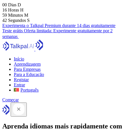
00
Dias
D
16
Horas
H
59
Minutos
M
41
Segundos
S
Experimenta o Talkpal Premium durante 14 dias gratuitamente
Teste grátis
Oferta limitada:
Experimente gratuitamente por 2
semanas
Início
Aprendizagem
Para Empresas
Para a Educação
Registar
Entrar
Português
Começar
Aprenda idiomas mais rapidamente com