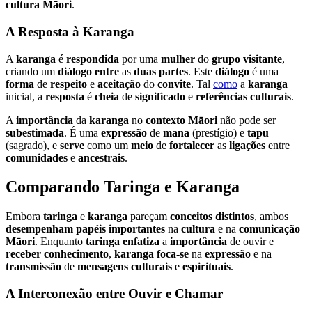
cultura
Māori
.
A
Resposta
à
Karanga
A
karanga
é
respondida
por uma
mulher
do
grupo
visitante
,
criando um
diálogo
entre
as
duas
partes
. Este
diálogo
é uma
forma
de
respeito
e
aceitação
do
convite
. Tal
como
a
karanga
inicial, a
resposta
é
cheia
de
significado
e
referências
culturais
.
A
importância
da
karanga
no
contexto
Māori
não pode ser
subestimada
. É uma
expressão
de
mana
(prestígio) e
tapu
(sagrado), e
serve
como um
meio
de
fortalecer
as
ligações
entre
comunidades
e
ancestrais
.
Comparando
Taringa
e
Karanga
Embora
taringa
e
karanga
pareçam
conceitos
distintos
, ambos
desempenham
papéis
importantes
na
cultura
e na
comunicação
Māori
. Enquanto
taringa
enfatiza
a
importância
de ouvir e
receber
conhecimento
,
karanga
foca-se
na
expressão
e na
transmissão
de
mensagens
culturais
e
espirituais
.
A
Interconexão
entre Ouvir e Chamar