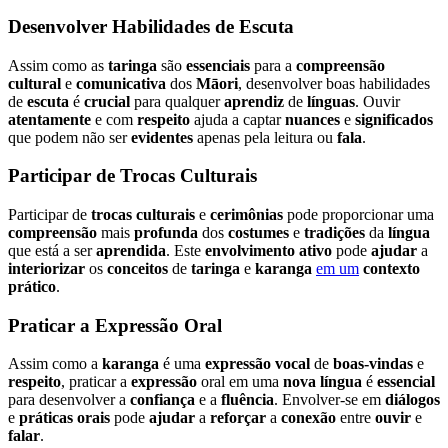
Desenvolver Habilidades de Escuta
Assim como as
taringa
são
essenciais
para a
compreensão
cultural
e
comunicativa
dos
Māori
, desenvolver boas habilidades
de
escuta
é
crucial
para qualquer
aprendiz
de
línguas
. Ouvir
atentamente
e com
respeito
ajuda a captar
nuances
e
significados
que podem não ser
evidentes
apenas pela leitura ou
fala
.
Participar de Trocas Culturais
Participar de
trocas
culturais
e
cerimônias
pode proporcionar uma
compreensão
mais
profunda
dos
costumes
e
tradições
da
língua
que está a ser
aprendida
. Este
envolvimento
ativo
pode
ajudar
a
interiorizar
os
conceitos
de
taringa
e
karanga
em um
contexto
prático
.
Praticar a Expressão Oral
Assim como a
karanga
é uma
expressão
vocal
de
boas-vindas
e
respeito
, praticar a
expressão
oral em uma
nova
língua
é
essencial
para desenvolver a
confiança
e a
fluência
. Envolver-se em
diálogos
e
práticas
orais
pode
ajudar
a
reforçar
a
conexão
entre
ouvir
e
falar
.