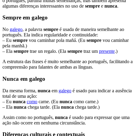
o português, partilha muitas semelhanças, mas também apresenta
algumas diferenças interessantes no uso de
sempre
e
nunca
.
Sempre em galego
No
galego
, a palavra
sempre
é usada de maneira semelhante ao
português. Ela indica regularidade e continuidade:
– Eu
sempre
vou caminhar pola mañá. (Eu
sempre
vou caminhar
pela manhã.)
– Ela
sempre
trae un regalo. (Ela
sempre
traz um
presente
.)
A estrutura das frases é muito semelhante ao português, facilitando a
compreensão para falantes de ambas as línguas.
Nunca em galego
Da mesma forma,
nunca
em
galego
é usado para indicar a ausência
total de uma ação:
– Eu
nunca
como
carne. (Eu
nunca
como carne.)
– Ela
nunca
chega tarde. (Ela
nunca
chega tarde.)
Assim como no português,
nunca
é usado para expressar que uma
ação não ocorre em nenhuma circunstância.
Diferenças culturais e contextuais