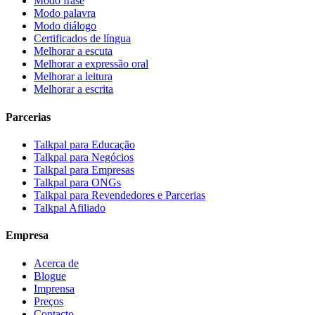
Modo frase
Modo palavra
Modo diálogo
Certificados de língua
Melhorar a escuta
Melhorar a expressão oral
Melhorar a leitura
Melhorar a escrita
Parcerias
Talkpal para Educação
Talkpal para Negócios
Talkpal para Empresas
Talkpal para ONGs
Talkpal para Revendedores e Parcerias
Talkpal Afiliado
Empresa
Acerca de
Blogue
Imprensa
Preços
Contacto