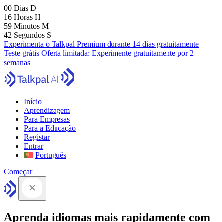
00
Dias
D
16
Horas
H
59
Minutos
M
41
Segundos
S
Experimenta o Talkpal Premium durante 14 dias gratuitamente
Teste grátis
Oferta limitada:
Experimente gratuitamente por 2
semanas
Início
Aprendizagem
Para Empresas
Para a Educação
Registar
Entrar
Português
Começar
Aprenda idiomas mais rapidamente com