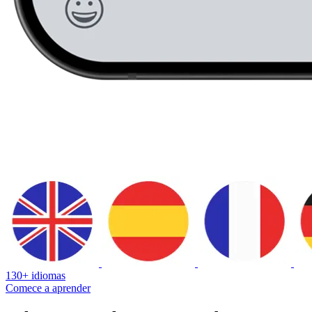
130+ idiomas
Comece a aprender