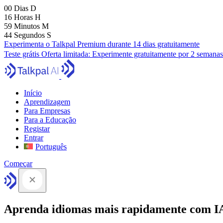
00
Dias
D
16
Horas
H
59
Minutos
M
43
Segundos
S
Experimenta o Talkpal Premium durante 14 dias gratuitamente
Teste grátis
Oferta limitada:
Experimente gratuitamente por 2 semanas
Início
Aprendizagem
Para Empresas
Para a Educação
Registar
Entrar
Português
Começar
Aprenda idiomas mais rapidamente com I