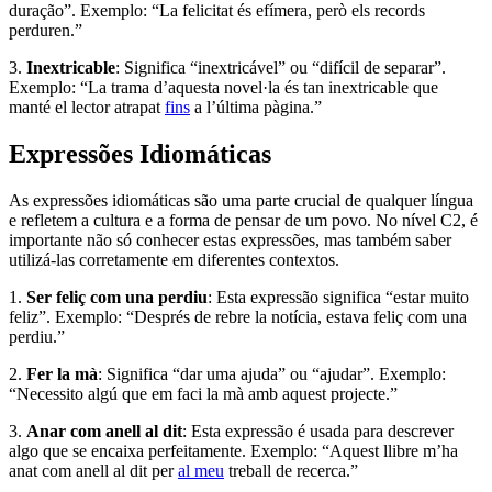
duração”. Exemplo: “La felicitat és efímera, però els records
perduren.”
3.
Inextricable
: Significa “inextricável” ou “difícil de separar”.
Exemplo: “La trama d’aquesta novel·la és tan inextricable que
manté el lector atrapat
fins
a l’última pàgina.”
Expressões Idiomáticas
As expressões idiomáticas são uma parte crucial de qualquer língua
e refletem a cultura e a forma de pensar de um povo. No nível C2, é
importante não só conhecer estas expressões, mas também saber
utilizá-las corretamente em diferentes contextos.
1.
Ser feliç com una perdiu
: Esta expressão significa “estar muito
feliz”. Exemplo: “Després de rebre la notícia, estava feliç com una
perdiu.”
2.
Fer la mà
: Significa “dar uma ajuda” ou “ajudar”. Exemplo:
“Necessito algú que em faci la mà amb aquest projecte.”
3.
Anar com anell al dit
: Esta expressão é usada para descrever
algo que se encaixa perfeitamente. Exemplo: “Aquest llibre m’ha
anat com anell al dit per
al meu
treball de recerca.”