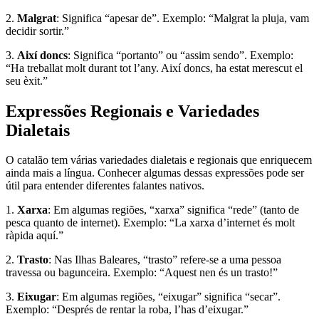
2.
Malgrat
: Significa “apesar de”. Exemplo: “Malgrat la pluja, vam
decidir sortir.”
3.
Així doncs
: Significa “portanto” ou “assim sendo”. Exemplo:
“Ha treballat molt durant tot l’any. Així doncs, ha estat merescut el
seu èxit.”
Expressões Regionais e Variedades
Dialetais
O catalão tem várias variedades dialetais e regionais que enriquecem
ainda mais a língua. Conhecer algumas dessas expressões pode ser
útil para entender diferentes falantes nativos.
1.
Xarxa
: Em algumas regiões, “xarxa” significa “rede” (tanto de
pesca quanto de internet). Exemplo: “La xarxa d’internet és molt
ràpida aquí.”
2.
Trasto
: Nas Ilhas Baleares, “trasto” refere-se a uma pessoa
travessa ou bagunceira. Exemplo: “Aquest nen és un trasto!”
3.
Eixugar
: Em algumas regiões, “eixugar” significa “secar”.
Exemplo: “Després de rentar la roba, l’has d’eixugar.”