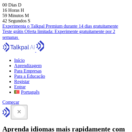
00
Dias
D
16
Horas
H
59
Minutos
M
41
Segundos
S
Experimenta o Talkpal Premium durante 14 dias gratuitamente
Teste grátis
Oferta limitada:
Experimente gratuitamente por 2
semanas
Início
Aprendizagem
Para Empresas
Para a Educação
Registar
Entrar
Português
Começar
Aprenda idiomas mais rapidamente com