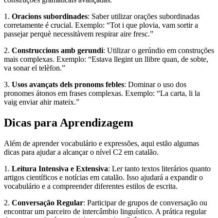
1.
Oracions subordinades
: Saber utilizar orações subordinadas
corretamente é crucial. Exemplo: “Tot i que plovia, vam sortir a
passejar perquè necessitàvem respirar aire fresc.”
2.
Construccions amb gerundi
: Utilizar o gerúndio em construções
mais complexas. Exemplo: “Estava llegint un llibre quan, de sobte,
va sonar el telèfon.”
3.
Usos avançats dels pronoms febles
: Dominar o uso dos
pronomes átonos em frases complexas. Exemplo: “La carta, li la
vaig enviar ahir mateix.”
Dicas para Aprendizagem
Além de aprender vocabulário e expressões, aqui estão algumas
dicas para ajudar a alcançar o nível C2 em catalão.
1.
Leitura Intensiva e Extensiva
: Ler tanto textos literários quanto
artigos científicos e notícias em catalão. Isso ajudará a expandir o
vocabulário e a compreender diferentes estilos de escrita.
2.
Conversação Regular
: Participar de grupos de conversação ou
encontrar um parceiro de intercâmbio linguístico. A prática regular