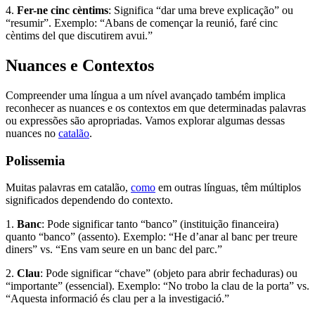
4.
Fer-ne cinc cèntims
: Significa “dar uma breve explicação” ou
“resumir”. Exemplo: “Abans de començar la reunió, faré cinc
cèntims del que discutirem avui.”
Nuances e Contextos
Compreender uma língua a um nível avançado também implica
reconhecer as nuances e os contextos em que determinadas palavras
ou expressões são apropriadas. Vamos explorar algumas dessas
nuances no
catalão
.
Polissemia
Muitas palavras em catalão,
como
em outras línguas, têm múltiplos
significados dependendo do contexto.
1.
Banc
: Pode significar tanto “banco” (instituição financeira)
quanto “banco” (assento). Exemplo: “He d’anar al banc per treure
diners” vs. “Ens vam seure en un banc del parc.”
2.
Clau
: Pode significar “chave” (objeto para abrir fechaduras) ou
“importante” (essencial). Exemplo: “No trobo la clau de la porta” vs.
“Aquesta informació és clau per a la investigació.”