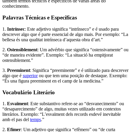
também termos técnicos e específicos de várias áreas do
conhecimento.
Palavras Técnicas e Específicas
1.
Intrínsec
: Este adjetivo significa “intrínseco” e é usado para
descrever algo que é parte essencial de algo mais. Por exemplo: “La
bellesa és una qualitat intrínseca d’aquesta obra d’art.”
2.
Ostensiblement
: Um advérbio que significa “ostensivamente” ou
“de maneira evidente”. Exemplo: “La situació ha empitjorat
ostensiblement.”
3.
Preeminent
: Significa “preeminente” e é utilizado para descrever
algo que é
superior
ou que tem uma posição de destaque. Exemplo:
“És una figura preeminent en el camp de la medicina.”
Vocabulário Literário
1.
Esvaïment
: Este substantivo refere-se ao “desvanecimento” ou
“desaparecimento” de algo, muitas vezes utilizado em contextos
literários. Exemplo: “L’esvaïment dels records esdevé inevitable
amb el pas del
temps
.”
2.
Efímer
: Um adjetivo que significa “efêmero” ou “de curta