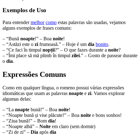
Exemplos de Uso
Para entender
melhor
como
estas palavras são usadas, vejamos
alguns exemplos de frases comuns:
– “Bună
noapte
!” – Boa
noite
!
– “Astăzi este o
zi
frumoasă.” – Hoje é um
dia
bonito
.
– “Ce faci în timpul
nopții
?” – O que fazes durante a
noite
?
– “Îmi place să mă plimb în timpul
zilei
.” – Gosto de passear durante
o
dia
.
Expressões Comuns
Como em qualquer língua, o romeno possui várias expressões
idiomáticas que usam as palavras
noapte
e
zi
. Vamos explorar
algumas delas:
– “La
noapte
bună!” – Boa
noite
!
– “Noapte bună și vise plăcute!” – Boa
noite
e bons sonhos!
– “Ziua bună!” – Bom
dia
!
– “Noapte albă” –
Noite
em claro (sem dormir)
– “Zi de zi” –
Dia
após
dia