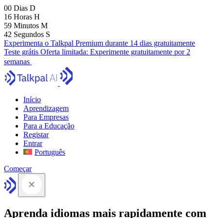
00
Dias
D
16
Horas
H
59
Minutos
M
41
Segundos
S
Experimenta o Talkpal Premium durante 14 dias gratuitamente
Teste grátis
Oferta limitada:
Experimente gratuitamente por 2
semanas
Início
Aprendizagem
Para Empresas
Para a Educação
Registar
Entrar
Português
Começar
Aprenda idiomas mais rapidamente com