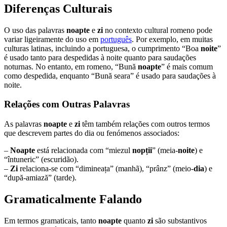
Diferenças Culturais
O uso das palavras
noapte
e
zi
no contexto cultural romeno pode
variar ligeiramente do uso em
português
. Por exemplo, em muitas
culturas latinas, incluindo a portuguesa, o cumprimento “Boa
noite
”
é usado tanto para despedidas à noite quanto para saudações
noturnas. No entanto, em romeno, “Bună
noapte
” é mais comum
como despedida, enquanto “Bună seara” é usado para saudações à
noite.
Relações com Outras Palavras
As palavras
noapte
e
zi
têm também relações com outros termos
que descrevem partes do dia ou fenómenos associados:
–
Noapte
está relacionada com “miezul
nopții
” (meia-
noite
) e
“întuneric” (escuridão).
–
Zi
relaciona-se com “dimineața” (manhã), “prânz” (meio-
dia
) e
“după-amiază” (tarde).
Gramaticalmente Falando
Em termos gramaticais, tanto
noapte
quanto
zi
são substantivos