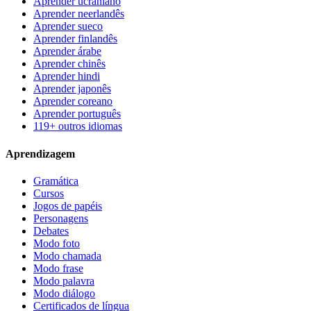
Aprender ucraniano
Aprender neerlandês
Aprender sueco
Aprender finlandês
Aprender árabe
Aprender chinês
Aprender hindi
Aprender japonês
Aprender coreano
Aprender português
119+ outros idiomas
Aprendizagem
Gramática
Cursos
Jogos de papéis
Personagens
Debates
Modo foto
Modo chamada
Modo frase
Modo palavra
Modo diálogo
Certificados de língua