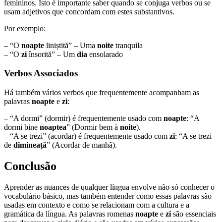
femininos. Isto é importante saber quando se conjuga verbos ou se
usam adjetivos que concordam com estes substantivos.
Por exemplo:
– “O
noapte
liniștită” – Uma
noite
tranquila
– “O
zi
însorită” – Um
dia
ensolarado
Verbos Associados
Há também vários verbos que frequentemente acompanham as
palavras
noapte
e
zi
:
– “A dormi” (dormir) é frequentemente usado com
noapte
: “A
dormi bine
noaptea
” (Dormir bem à
noite
).
– “A se trezi” (acordar) é frequentemente usado com
zi
: “A se trezi
de
dimineață
” (Acordar de manhã).
Conclusão
Aprender as nuances de qualquer língua envolve não só conhecer o
vocabulário básico, mas também entender como essas palavras são
usadas em contexto e como se relacionam com a cultura e a
gramática da língua. As palavras romenas
noapte
e
zi
são essenciais