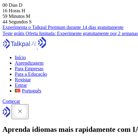
00
Dias
D
16
Horas
H
59
Minutos
M
43
Segundos
S
Experimenta o Talkpal Premium durante 14 dias gratuitamente
Teste grátis
Oferta limitada:
Experimente gratuitamente por 2 semanas
Início
Aprendizagem
Para Empresas
Para a Educação
Registar
Entrar
Português
Começar
Aprenda idiomas mais rapidamente com I