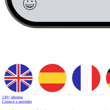
130+ idiomas
Comece a aprender