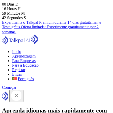
00
Dias
D
16
Horas
H
59
Minutos
M
41
Segundos
S
Experimenta o Talkpal Premium durante 14 dias gratuitamente
Teste grátis
Oferta limitada:
Experimente gratuitamente por 2
semanas
Início
Aprendizagem
Para Empresas
Para a Educação
Registar
Entrar
Português
Começar
Aprenda idiomas mais rapidamente com