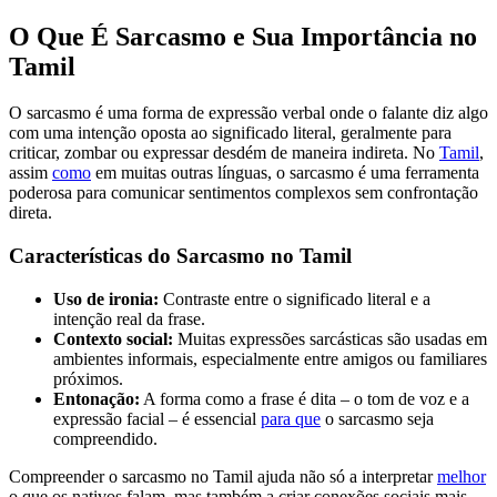
O Que É Sarcasmo e Sua Importância no
Tamil
O sarcasmo é uma forma de expressão verbal onde o falante diz algo
com uma intenção oposta ao significado literal, geralmente para
criticar, zombar ou expressar desdém de maneira indireta. No
Tamil
,
assim
como
em muitas outras línguas, o sarcasmo é uma ferramenta
poderosa para comunicar sentimentos complexos sem confrontação
direta.
Características do Sarcasmo no Tamil
Uso de ironia:
Contraste entre o significado literal e a
intenção real da frase.
Contexto social:
Muitas expressões sarcásticas são usadas em
ambientes informais, especialmente entre amigos ou familiares
próximos.
Entonação:
A forma como a frase é dita – o tom de voz e a
expressão facial – é essencial
para que
o sarcasmo seja
compreendido.
Compreender o sarcasmo no Tamil ajuda não só a interpretar
melhor
o que os nativos falam, mas também a criar conexões sociais mais