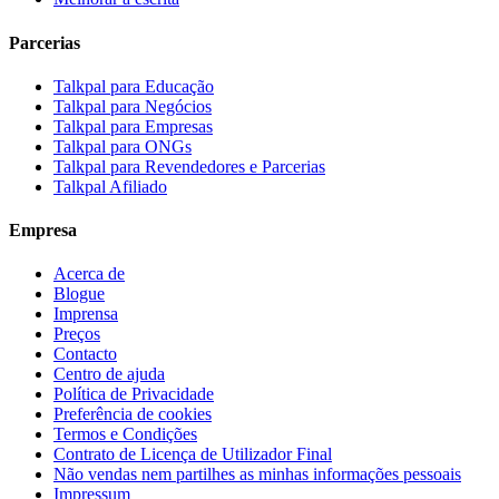
Parcerias
Talkpal para Educação
Talkpal para Negócios
Talkpal para Empresas
Talkpal para ONGs
Talkpal para Revendedores e Parcerias
Talkpal Afiliado
Empresa
Acerca de
Blogue
Imprensa
Preços
Contacto
Centro de ajuda
Política de Privacidade
Preferência de cookies
Termos e Condições
Contrato de Licença de Utilizador Final
Não vendas nem partilhes as minhas informações pessoais
Impressum