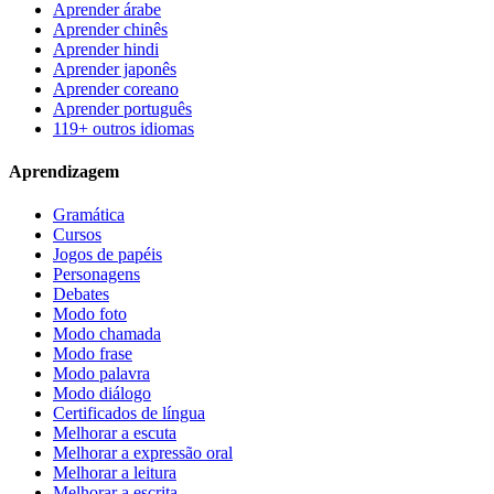
Aprender árabe
Aprender chinês
Aprender hindi
Aprender japonês
Aprender coreano
Aprender português
119+ outros idiomas
Aprendizagem
Gramática
Cursos
Jogos de papéis
Personagens
Debates
Modo foto
Modo chamada
Modo frase
Modo palavra
Modo diálogo
Certificados de língua
Melhorar a escuta
Melhorar a expressão oral
Melhorar a leitura
Melhorar a escrita