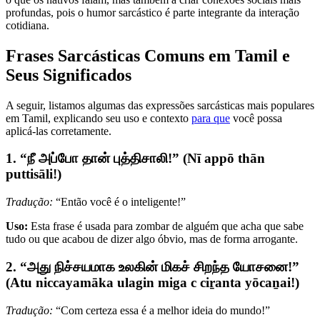
profundas, pois o humor sarcástico é parte integrante da interação
cotidiana.
Frases Sarcásticas Comuns em Tamil e
Seus Significados
A seguir, listamos algumas das expressões sarcásticas mais populares
em Tamil, explicando seu uso e contexto
para que
você possa
aplicá-las corretamente.
1. “நீ அப்போ தான் புத்திசாலி!” (Nī appō thān
puttisāli!)
Tradução:
“Então você é o inteligente!”
Uso:
Esta frase é usada para zombar de alguém que acha que sabe
tudo ou que acabou de dizer algo óbvio, mas de forma arrogante.
2. “அது நிச்சயமாக உலகின் மிகச் சிறந்த யோசனை!”
(Atu niccayamāka ulagin miga c ciṟanta yōcaṉai!)
Tradução:
“Com certeza essa é a melhor ideia do mundo!”