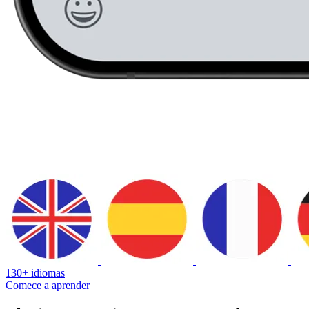
130+ idiomas
Comece a aprender