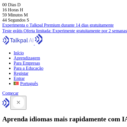
00
Dias
D
16
Horas
H
59
Minutos
M
43
Segundos
S
Experimenta o Talkpal Premium durante 14 dias gratuitamente
Teste grátis
Oferta limitada:
Experimente gratuitamente por 2 semanas
Início
Aprendizagem
Para Empresas
Para a Educação
Registar
Entrar
Português
Começar
Aprenda idiomas mais rapidamente com I