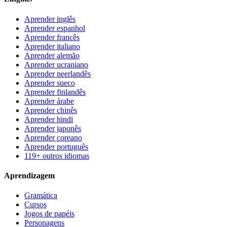
Aprender inglês
Aprender espanhol
Aprender francês
Aprender italiano
Aprender alemão
Aprender ucraniano
Aprender neerlandês
Aprender sueco
Aprender finlandês
Aprender árabe
Aprender chinês
Aprender hindi
Aprender japonês
Aprender coreano
Aprender português
119+ outros idiomas
Aprendizagem
Gramática
Cursos
Jogos de papéis
Personagens