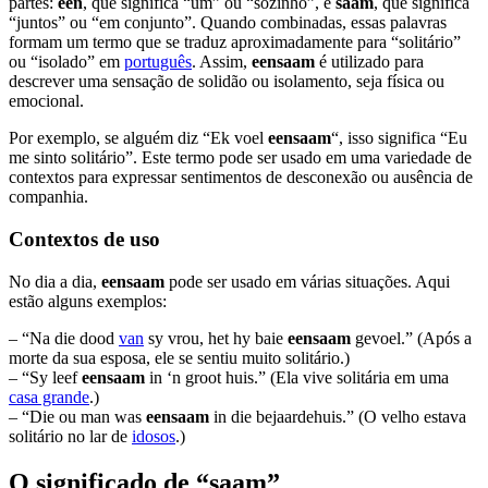
partes:
een
, que significa “um” ou “sozinho”, e
saam
, que significa
“juntos” ou “em conjunto”. Quando combinadas, essas palavras
formam um termo que se traduz aproximadamente para “solitário”
ou “isolado” em
português
. Assim,
eensaam
é utilizado para
descrever uma sensação de solidão ou isolamento, seja física ou
emocional.
Por exemplo, se alguém diz “Ek voel
eensaam
“, isso significa “Eu
me sinto solitário”. Este termo pode ser usado em uma variedade de
contextos para expressar sentimentos de desconexão ou ausência de
companhia.
Contextos de uso
No dia a dia,
eensaam
pode ser usado em várias situações. Aqui
estão alguns exemplos:
– “Na die dood
van
sy vrou, het hy baie
eensaam
gevoel.” (Após a
morte da sua esposa, ele se sentiu muito solitário.)
– “Sy leef
eensaam
in ‘n groot huis.” (Ela vive solitária em uma
casa grande
.)
– “Die ou man was
eensaam
in die bejaardehuis.” (O velho estava
solitário no lar de
idosos
.)
O significado de “saam”