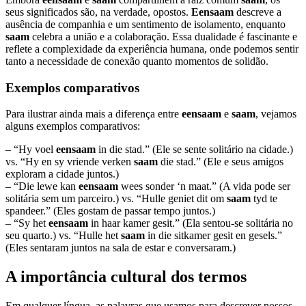
seus significados são, na verdade, opostos.
Eensaam
descreve a
ausência de companhia e um sentimento de isolamento, enquanto
saam
celebra a união e a colaboração. Essa dualidade é fascinante e
reflete a complexidade da experiência humana, onde podemos sentir
tanto a necessidade de conexão quanto momentos de solidão.
Exemplos comparativos
Para ilustrar ainda mais a diferença entre
eensaam
e
saam
, vejamos
alguns exemplos comparativos:
– “Hy voel
eensaam
in die stad.” (Ele se sente solitário na cidade.)
vs. “Hy en sy vriende verken
saam
die stad.” (Ele e seus amigos
exploram a cidade juntos.)
– “Die lewe kan
eensaam
wees sonder ‘n maat.” (A vida pode ser
solitária sem um parceiro.) vs. “Hulle geniet dit om
saam
tyd te
spandeer.” (Eles gostam de passar tempo juntos.)
– “Sy het
eensaam
in haar kamer gesit.” (Ela sentou-se solitária no
seu quarto.) vs. “Hulle het
saam
in die sitkamer gesit en gesels.”
(Eles sentaram juntos na sala de estar e conversaram.)
A importância cultural dos termos
Em qualquer língua, as palavras que usamos para descrever nossos