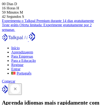
00
Dias
D
16
Horas
H
59
Minutos
M
41
Segundos
S
Experimenta o Talkpal Premium durante 14 dias gratuitamente
Teste grátis
Oferta limitada:
Experimente gratuitamente por 2
semanas
Início
Aprendizagem
Para Empresas
Para a Educação
Registar
Entrar
Português
Começar
Aprenda idiomas mais rapidamente com