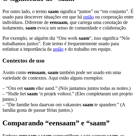
Por outro lado, o termo
saam
significa “juntos” ou “em conjunto”. É
usado para descrever situações em que há
união
ou cooperação entre
indivíduos. Diferente de
eensaam
, que carrega uma conotação de
isolamento,
saam
evoca um senso de comunidade e colaboração.
Por exemplo, se alguém diz “Ons werk
saam
“, isso significa “Nós
trabalhamos juntos”. Este termo é frequentemente usado para
enfatizar a importância da
união
e do trabalho em equipe.
Contextos de uso
Assim como
eensaam
,
saam
também pode ser usado em uma
variedade de contextos. Aqui estão alguns exemplos:
– “Ons eet
saam
elke aand.” (Nós jantamos juntos todas as noites.)
– “Hulle het
saam
‘n projek voltooi.” (Eles completaram um projeto
juntos.)
– “Die familie hou daarvan om vakansies
saam
te spandeer.” (A
família gosta de passar férias juntos.)
Comparando “eensaam” e “saam”
Embora
eensaam
e
saam
compartilhem a raiz comum
saam
, os