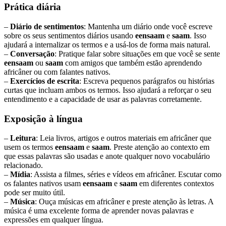
Prática diária
–
Diário de sentimentos
: Mantenha um diário onde você escreve
sobre os seus sentimentos diários usando
eensaam
e
saam
. Isso
ajudará a internalizar os termos e a usá-los de forma mais natural.
–
Conversação
: Pratique falar sobre situações em que você se sente
eensaam
ou
saam
com amigos que também estão aprendendo
africâner ou com falantes nativos.
–
Exercícios de escrita
: Escreva pequenos parágrafos ou histórias
curtas que incluam ambos os termos. Isso ajudará a reforçar o seu
entendimento e a capacidade de usar as palavras corretamente.
Exposição à língua
–
Leitura
: Leia livros, artigos e outros materiais em africâner que
usem os termos
eensaam
e
saam
. Preste atenção ao contexto em
que essas palavras são usadas e anote qualquer novo vocabulário
relacionado.
–
Mídia
: Assista a filmes, séries e vídeos em africâner. Escutar como
os falantes nativos usam
eensaam
e
saam
em diferentes contextos
pode ser muito útil.
–
Música
: Ouça músicas em africâner e preste atenção às letras. A
música é uma excelente forma de aprender novas palavras e
expressões em qualquer língua.