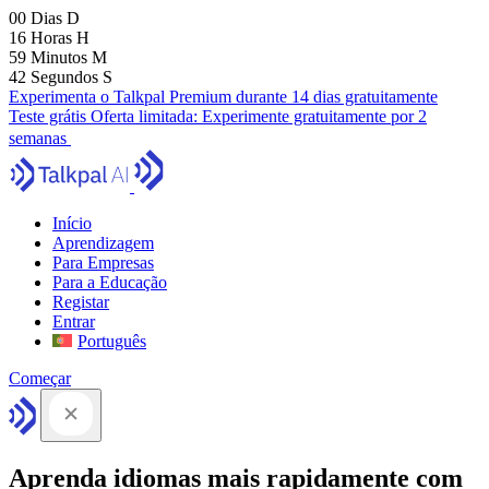
00
Dias
D
16
Horas
H
59
Minutos
M
41
Segundos
S
Experimenta o Talkpal Premium durante 14 dias gratuitamente
Teste grátis
Oferta limitada:
Experimente gratuitamente por 2
semanas
Início
Aprendizagem
Para Empresas
Para a Educação
Registar
Entrar
Português
Começar
Aprenda idiomas mais rapidamente com