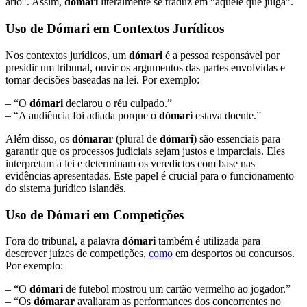
ário”. Assim,
dómari
literalmente se traduz em “aquele que julga”.
Uso de Dómari em Contextos Jurídicos
Nos contextos jurídicos, um
dómari
é a pessoa responsável por
presidir um tribunal, ouvir os argumentos das partes envolvidas e
tomar decisões baseadas na lei. Por exemplo:
– “O
dómari
declarou o réu culpado.”
– “A audiência foi adiada porque o
dómari
estava doente.”
Além disso, os
dómarar
(plural de
dómari
) são essenciais para
garantir que os processos judiciais sejam justos e imparciais. Eles
interpretam a lei e determinam os veredictos com base nas
evidências apresentadas. Este papel é crucial para o funcionamento
do sistema jurídico islandês.
Uso de Dómari em Competições
Fora do tribunal, a palavra
dómari
também é utilizada para
descrever juízes de competições,
como
em desportos ou concursos.
Por exemplo:
– “O
dómari
de futebol mostrou um cartão vermelho ao jogador.”
– “Os
dómarar
avaliaram as performances dos concorrentes no