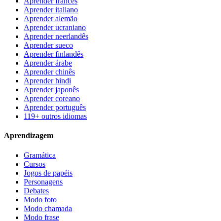
Aprender francês
Aprender italiano
Aprender alemão
Aprender ucraniano
Aprender neerlandês
Aprender sueco
Aprender finlandês
Aprender árabe
Aprender chinês
Aprender hindi
Aprender japonês
Aprender coreano
Aprender português
119+ outros idiomas
Aprendizagem
Gramática
Cursos
Jogos de papéis
Personagens
Debates
Modo foto
Modo chamada
Modo frase