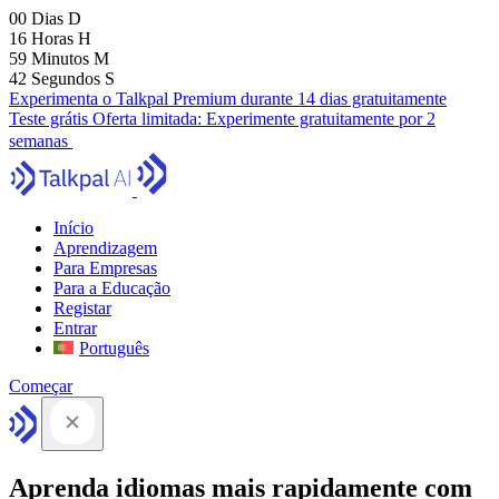
00
Dias
D
16
Horas
H
59
Minutos
M
41
Segundos
S
Experimenta o Talkpal Premium durante 14 dias gratuitamente
Teste grátis
Oferta limitada:
Experimente gratuitamente por 2
semanas
Início
Aprendizagem
Para Empresas
Para a Educação
Registar
Entrar
Português
Começar
Aprenda idiomas mais rapidamente com