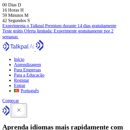
00
Dias
D
16
Horas
H
59
Minutos
M
41
Segundos
S
Experimenta o Talkpal Premium durante 14 dias gratuitamente
Teste grátis
Oferta limitada:
Experimente gratuitamente por 2
semanas
Início
Aprendizagem
Para Empresas
Para a Educação
Registar
Entrar
Português
Começar
Aprenda idiomas mais rapidamente com