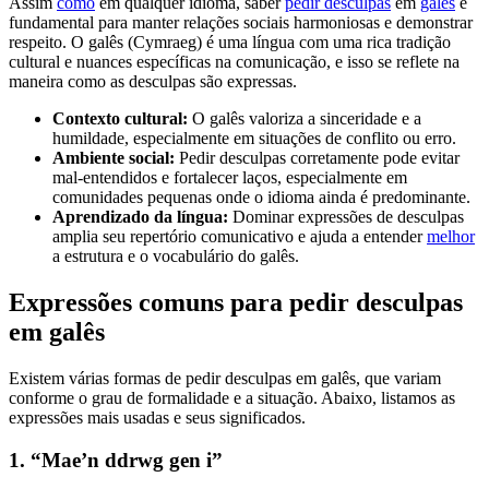
Assim
como
em qualquer idioma, saber
pedir desculpas
em
galês
é
fundamental para manter relações sociais harmoniosas e demonstrar
respeito. O galês (Cymraeg) é uma língua com uma rica tradição
cultural e nuances específicas na comunicação, e isso se reflete na
maneira como as desculpas são expressas.
Contexto cultural:
O galês valoriza a sinceridade e a
humildade, especialmente em situações de conflito ou erro.
Ambiente social:
Pedir desculpas corretamente pode evitar
mal-entendidos e fortalecer laços, especialmente em
comunidades pequenas onde o idioma ainda é predominante.
Aprendizado da língua:
Dominar expressões de desculpas
amplia seu repertório comunicativo e ajuda a entender
melhor
a estrutura e o vocabulário do galês.
Expressões comuns para pedir desculpas
em galês
Existem várias formas de pedir desculpas em galês, que variam
conforme o grau de formalidade e a situação. Abaixo, listamos as
expressões mais usadas e seus significados.
1. “Mae’n ddrwg gen i”