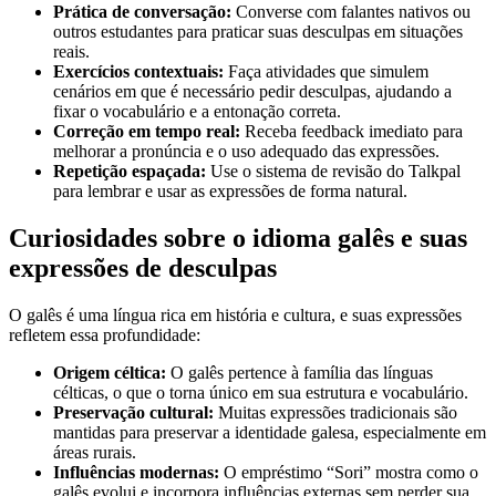
Prática de conversação:
Converse com falantes nativos ou
outros estudantes para praticar suas desculpas em situações
reais.
Exercícios contextuais:
Faça atividades que simulem
cenários em que é necessário pedir desculpas, ajudando a
fixar o vocabulário e a entonação correta.
Correção em tempo real:
Receba feedback imediato para
melhorar a pronúncia e o uso adequado das expressões.
Repetição espaçada:
Use o sistema de revisão do Talkpal
para lembrar e usar as expressões de forma natural.
Curiosidades sobre o idioma galês e suas
expressões de desculpas
O galês é uma língua rica em história e cultura, e suas expressões
refletem essa profundidade:
Origem céltica:
O galês pertence à família das línguas
célticas, o que o torna único em sua estrutura e vocabulário.
Preservação cultural:
Muitas expressões tradicionais são
mantidas para preservar a identidade galesa, especialmente em
áreas rurais.
Influências modernas:
O empréstimo “Sori” mostra como o
galês evolui e incorpora influências externas sem perder sua