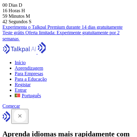
00
Dias
D
16
Horas
H
59
Minutos
M
41
Segundos
S
Experimenta o Talkpal Premium durante 14 dias gratuitamente
Teste grátis
Oferta limitada:
Experimente gratuitamente por 2
semanas
Início
Aprendizagem
Para Empresas
Para a Educação
Registar
Entrar
Português
Começar
Aprenda idiomas mais rapidamente com