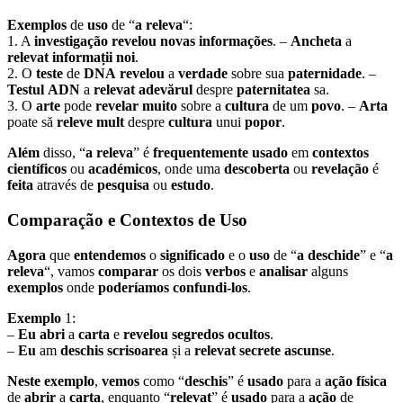
Exemplos
de
uso
de “
a releva
“:
1. A
investigação
revelou
novas
informações
. –
Ancheta
a
relevat
informații
noi
.
2. O
teste
de
DNA
revelou
a
verdade
sobre sua
paternidade
. –
Testul
ADN
a
relevat
adevărul
despre
paternitatea
sa.
3. O
arte
pode
revelar
muito
sobre a
cultura
de um
povo
. –
Arta
poate să
releve
mult
despre
cultura
unui
popor
.
Além
disso, “
a releva
” é
frequentemente
usado
em
contextos
científicos
ou
académicos
, onde uma
descoberta
ou
revelação
é
feita
através de
pesquisa
ou
estudo
.
Comparação e Contextos de Uso
Agora
que
entendemos
o
significado
e o
uso
de “
a deschide
” e “
a
releva
“, vamos
comparar
os dois
verbos
e
analisar
alguns
exemplos
onde
poderíamos
confundi-los
.
Exemplo
1:
–
Eu
abri
a
carta
e
revelou
segredos
ocultos
.
–
Eu
am
deschis
scrisoarea
și a
relevat
secrete
ascunse
.
Neste
exemplo
,
vemos
como “
deschis
” é
usado
para a
ação
física
de
abrir
a
carta
, enquanto “
relevat
” é
usado
para a
ação
de