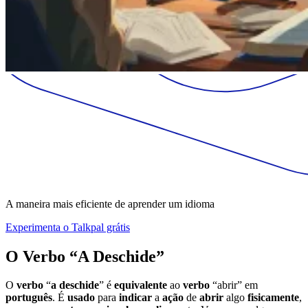
A maneira mais eficiente de aprender um idioma
Experimenta o Talkpal grátis
O Verbo “A Deschide”
O
verbo
“
a deschide
” é
equivalente
ao
verbo
“abrir” em
português
. É
usado
para
indicar
a
ação
de
abrir
algo
fisicamente
,