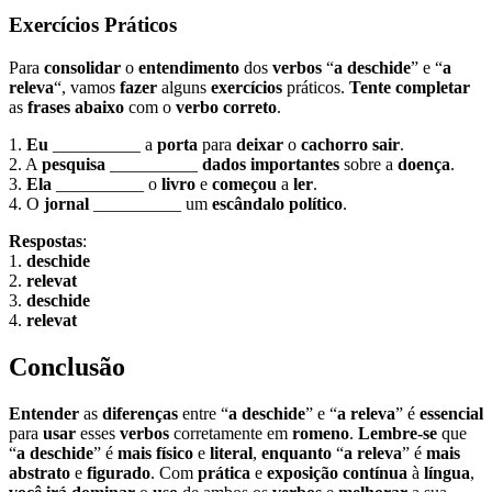
Exercícios Práticos
Para
consolidar
o
entendimento
dos
verbos
“
a deschide
” e “
a
releva
“, vamos
fazer
alguns
exercícios
práticos.
Tente
completar
as
frases
abaixo
com o
verbo
correto
.
1.
Eu
__________ a
porta
para
deixar
o
cachorro
sair
.
2. A
pesquisa
__________
dados
importantes
sobre a
doença
.
3.
Ela
__________ o
livro
e
começou
a
ler
.
4. O
jornal
__________ um
escândalo
político
.
Respostas
:
1.
deschide
2.
relevat
3.
deschide
4.
relevat
Conclusão
Entender
as
diferenças
entre “
a deschide
” e “
a releva
” é
essencial
para
usar
esses
verbos
corretamente em
romeno
.
Lembre-se
que
“
a deschide
” é
mais
físico
e
literal
,
enquanto
“
a releva
” é
mais
abstrato
e
figurado
. Com
prática
e
exposição
contínua
à
língua
,