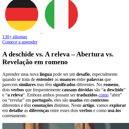
130+ idiomas
Comece a aprender
A deschide vs. A releva – Abertura vs.
Revelação em romeno
Aprender uma nova
língua
pode ser um
desafio
, especialmente
quando se trata de
entender
as
nuances
entre
palavras
que
parecem
similares
mas têm
significados
diferentes. No
romeno
,
dois
verbos
que frequentemente
causam
dúvidas
são “
a deschide
”
e “
a releva
“. Embora ambos possam ser
traduzidos
como
“abrir”
ou “revelar” em
português
, eles são
usados
em
contextos
diferentes e têm
conotações
distintas. Neste
artigo
, vamos
explorar
em
detalhe
as
diferenças
entre esses dois
verbos
e como
usá-los
corretamente.