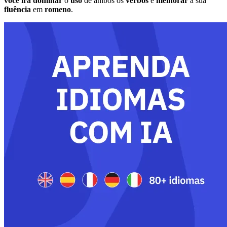
você
irá
dominar
o
uso
de ambos os
verbos
e
melhorar
a sua
fluência
em
romeno
.