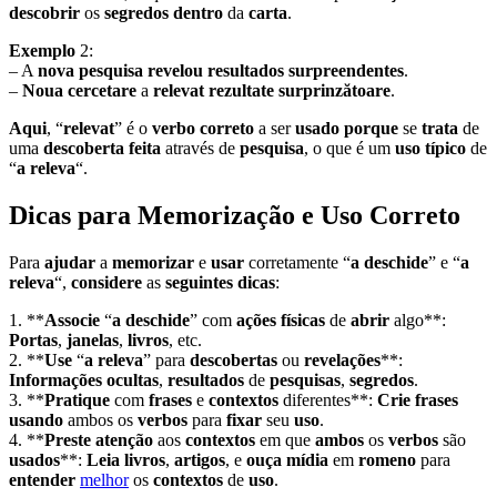
descobrir
os
segredos
dentro
da
carta
.
Exemplo
2:
– A
nova
pesquisa
revelou
resultados
surpreendentes
.
–
Noua
cercetare
a
relevat
rezultate
surprinzătoare
.
Aqui
, “
relevat
” é o
verbo
correto
a ser
usado
porque
se
trata
de
uma
descoberta
feita
através de
pesquisa
, o que é um
uso
típico
de
“
a releva
“.
Dicas para Memorização e Uso Correto
Para
ajudar
a
memorizar
e
usar
corretamente “
a deschide
” e “
a
releva
“,
considere
as
seguintes
dicas
:
1. **
Associe
“
a deschide
” com
ações
físicas
de
abrir
algo**:
Portas
,
janelas
,
livros
, etc.
2. **
Use
“
a releva
” para
descobertas
ou
revelações
**:
Informações
ocultas
,
resultados
de
pesquisas
,
segredos
.
3. **
Pratique
com
frases
e
contextos
diferentes**:
Crie
frases
usando
ambos os
verbos
para
fixar
seu
uso
.
4. **
Preste
atenção
aos
contextos
em que
ambos
os
verbos
são
usados
**:
Leia
livros
,
artigos
, e
ouça
mídia
em
romeno
para
entender
melhor
os
contextos
de
uso
.