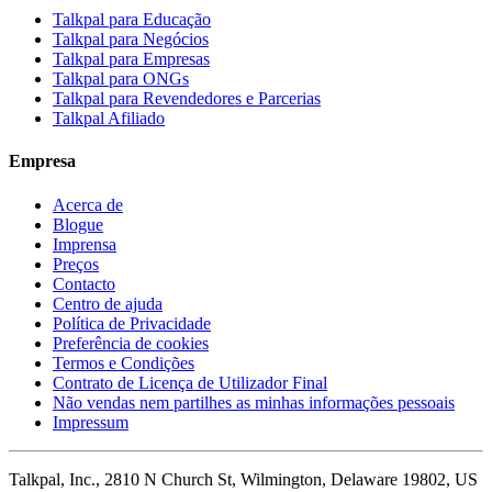
Talkpal para Educação
Talkpal para Negócios
Talkpal para Empresas
Talkpal para ONGs
Talkpal para Revendedores e Parcerias
Talkpal Afiliado
Empresa
Acerca de
Blogue
Imprensa
Preços
Contacto
Centro de ajuda
Política de Privacidade
Preferência de cookies
Termos e Condições
Contrato de Licença de Utilizador Final
Não vendas nem partilhes as minhas informações pessoais
Impressum
Talkpal, Inc., 2810 N Church St, Wilmington, Delaware 19802, US