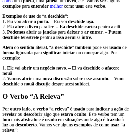
como
uma
porta
, uma
janela
, um
livro
, etc. Vamos
ver
alguns
exemplos
para
entender
melhor
como
usar
este
verbo
.
Exemplos
de
uso
de “
a deschide
“:
1.
Eu
vou
abrir
a
porta
. –
Eu
voi
deschide
ușa
.
2.
Ela
abre
o
livro
para
ler
. –
Ea
deschide
cartea
pentru a
citi
.
3.
Podemos
abrir
as
janelas
para
deixar
o
ar
entrar
. –
Putem
deschide
ferestrele
pentru a
lăsa
aerul
să
intre
.
Além
do
sentido
literal
, “
a deschide
”
também
pode ser
usado
de
forma
figurada
para
significar
iniciar
ou
começar
algo. Por
exemplo
:
1.
Ele
vai
abrir
um
negócio
novo
. –
El
va
deschide
o
afacere
nouă
.
2.
Vamos
abrir
uma
nova
discussão
sobre esse
assunto
. –
Vom
deschide
o
nouă
discuție
despre acest
subiect
.
O Verbo “A Releva”
Por
outro
lado
, o
verbo
“
a releva
” é
usado
para
indicar
a
ação
de
revelar
ou
descobrir
algo que
estava
oculto
. Este
verbo
tem um
tom
mais
abstrato
e é
usado
em
situações
onde algo é
trazido
à
luz
ou
descoberto
. Vamos
ver
alguns
exemplos
de como
usar
“
a
releva
“: