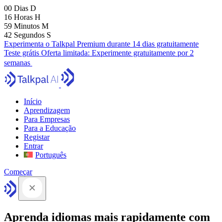
00
Dias
D
16
Horas
H
59
Minutos
M
41
Segundos
S
Experimenta o Talkpal Premium durante 14 dias gratuitamente
Teste grátis
Oferta limitada:
Experimente gratuitamente por 2
semanas
Início
Aprendizagem
Para Empresas
Para a Educação
Registar
Entrar
Português
Começar
Aprenda idiomas mais rapidamente com