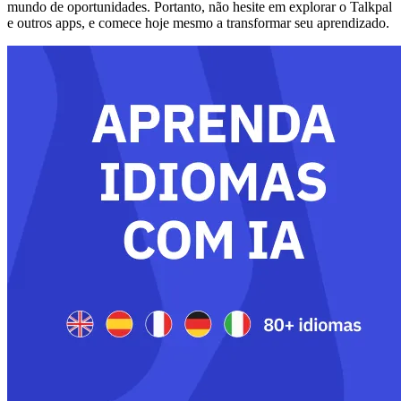
mundo de oportunidades. Portanto, não hesite em explorar o Talkpal
e outros apps, e comece hoje mesmo a transformar seu aprendizado.