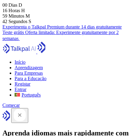
00
Dias
D
16
Horas
H
59
Minutos
M
41
Segundos
S
Experimenta o Talkpal Premium durante 14 dias gratuitamente
Teste grátis
Oferta limitada:
Experimente gratuitamente por 2
semanas
Início
Aprendizagem
Para Empresas
Para a Educação
Registar
Entrar
Português
Começar
Aprenda idiomas mais rapidamente com