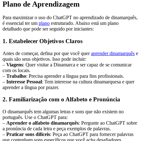
Plano de Aprendizagem
Para maximizar o uso do ChatGPT no aprendizado de dinamarquês,
é essencial ter um
plano
estruturado. Abaixo está um plano
detalhado que pode ser seguido por iniciantes:
1. Estabelecer Objetivos Claros
Antes de começar, defina por que você quer
aprender dinamarquês
e
quais são seus objetivos. Isso pode incluir:
–
Viagens
: Quer visitar a Dinamarca e ser capaz de se comunicar
com os locais.
–
Trabalho
: Precisa aprender a língua para fins profissionais.
–
Interesse Pessoal
: Tem interesse na cultura dinamarquesa e quer
aprender a língua por prazer.
2. Familiarização com o Alfabeto e Pronúncia
O dinamarquês tem algumas letras e sons que não existem no
português. Use o ChatGPT para:
–
Aprender o alfabeto dinamarquês
: Pergunte ao ChatGPT sobre
a pronúncia de cada letra e peça exemplos de palavras.
–
Praticar sons difíceis
: Peça ao ChatGPT para fornecer palavras
que contenham sons específicos que você acha desafiadores.