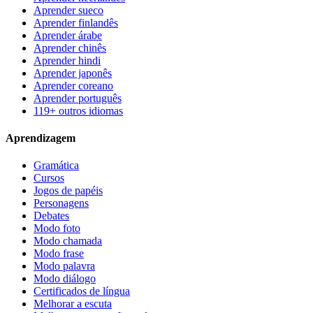
Aprender sueco
Aprender finlandês
Aprender árabe
Aprender chinês
Aprender hindi
Aprender japonês
Aprender coreano
Aprender português
119+ outros idiomas
Aprendizagem
Gramática
Cursos
Jogos de papéis
Personagens
Debates
Modo foto
Modo chamada
Modo frase
Modo palavra
Modo diálogo
Certificados de língua
Melhorar a escuta