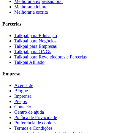
Melhorar a expressão oral
Melhorar a leitura
Melhorar a escrita
Parcerias
Talkpal para Educação
Talkpal para Negócios
Talkpal para Empresas
Talkpal para ONGs
Talkpal para Revendedores e Parcerias
Talkpal Afiliado
Empresa
Acerca de
Blogue
Imprensa
Preços
Contacto
Centro de ajuda
Política de Privacidade
Preferência de cookies
Termos e Condições