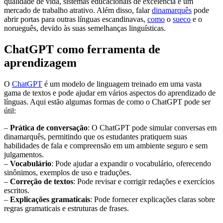
qualidade de vida, sistemas educacionais de excelência e um
mercado de trabalho atrativo. Além disso, falar
dinamarquês
pode
abrir portas para outras línguas escandinavas,
como
o
sueco
e o
norueguês, devido às suas semelhanças linguísticas.
ChatGPT como ferramenta de
aprendizagem
O
ChatGPT
é um modelo de linguagem treinado em uma vasta
gama de textos e pode ajudar em vários aspectos do aprendizado de
línguas. Aqui estão algumas formas de como o ChatGPT pode ser
útil:
–
Prática de conversação
: O ChatGPT pode simular conversas em
dinamarquês, permitindo que os estudantes pratiquem suas
habilidades de fala e compreensão em um ambiente seguro e sem
julgamentos.
–
Vocabulário
: Pode ajudar a expandir o vocabulário, oferecendo
sinônimos, exemplos de uso e traduções.
–
Correção de textos
: Pode revisar e corrigir redações e exercícios
escritos.
–
Explicações gramaticais
: Pode fornecer explicações claras sobre
regras gramaticais e estruturas de frases.