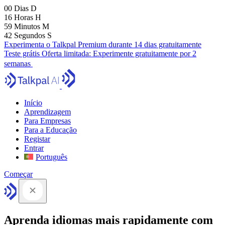
00
Dias
D
16
Horas
H
59
Minutos
M
41
Segundos
S
Experimenta o Talkpal Premium durante 14 dias gratuitamente
Teste grátis
Oferta limitada:
Experimente gratuitamente por 2
semanas
Início
Aprendizagem
Para Empresas
Para a Educação
Registar
Entrar
Português
Começar
Aprenda idiomas mais rapidamente com