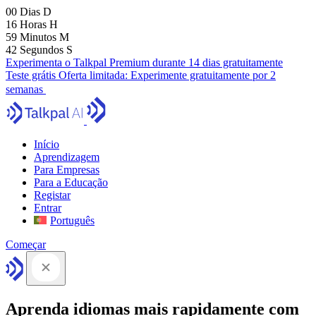
00
Dias
D
16
Horas
H
59
Minutos
M
41
Segundos
S
Experimenta o Talkpal Premium durante 14 dias gratuitamente
Teste grátis
Oferta limitada:
Experimente gratuitamente por 2
semanas
Início
Aprendizagem
Para Empresas
Para a Educação
Registar
Entrar
Português
Começar
Aprenda idiomas mais rapidamente com