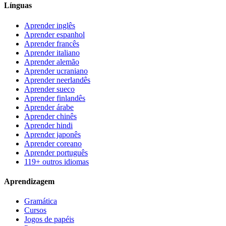
Línguas
Aprender inglês
Aprender espanhol
Aprender francês
Aprender italiano
Aprender alemão
Aprender ucraniano
Aprender neerlandês
Aprender sueco
Aprender finlandês
Aprender árabe
Aprender chinês
Aprender hindi
Aprender japonês
Aprender coreano
Aprender português
119+ outros idiomas
Aprendizagem
Gramática
Cursos
Jogos de papéis