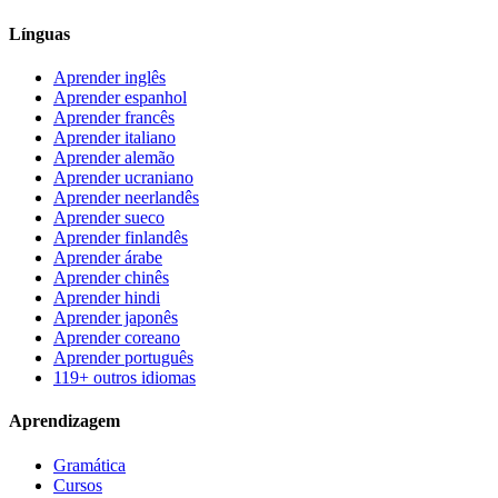
Línguas
Aprender inglês
Aprender espanhol
Aprender francês
Aprender italiano
Aprender alemão
Aprender ucraniano
Aprender neerlandês
Aprender sueco
Aprender finlandês
Aprender árabe
Aprender chinês
Aprender hindi
Aprender japonês
Aprender coreano
Aprender português
119+ outros idiomas
Aprendizagem
Gramática
Cursos