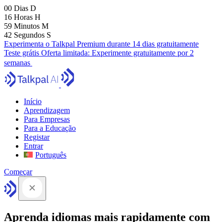
00
Dias
D
16
Horas
H
59
Minutos
M
41
Segundos
S
Experimenta o Talkpal Premium durante 14 dias gratuitamente
Teste grátis
Oferta limitada:
Experimente gratuitamente por 2
semanas
Início
Aprendizagem
Para Empresas
Para a Educação
Registar
Entrar
Português
Começar
Aprenda idiomas mais rapidamente com