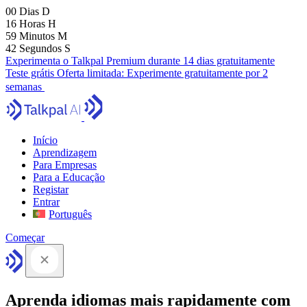
00
Dias
D
16
Horas
H
59
Minutos
M
41
Segundos
S
Experimenta o Talkpal Premium durante 14 dias gratuitamente
Teste grátis
Oferta limitada:
Experimente gratuitamente por 2
semanas
Início
Aprendizagem
Para Empresas
Para a Educação
Registar
Entrar
Português
Começar
Aprenda idiomas mais rapidamente com