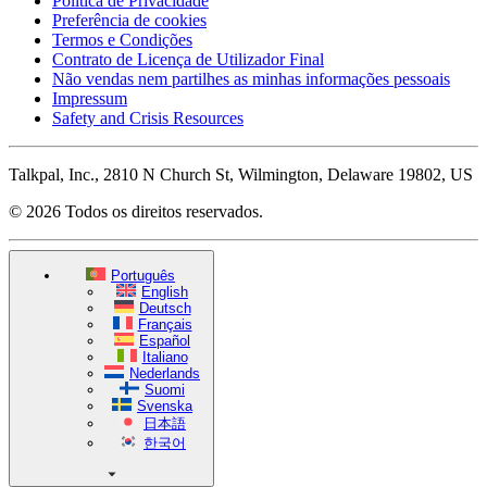
Política de Privacidade
Preferência de cookies
Termos e Condições
Contrato de Licença de Utilizador Final
Não vendas nem partilhes as minhas informações pessoais
Impressum
Safety and Crisis Resources
Talkpal, Inc., 2810 N Church St, Wilmington, Delaware 19802, US
© 2026 Todos os direitos reservados.
Português
English
Deutsch
Français
Español
Italiano
Nederlands
Suomi
Svenska
日本語
한국어