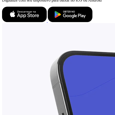
Digitalize com seu dispositivo para baixar no iOS ou Android