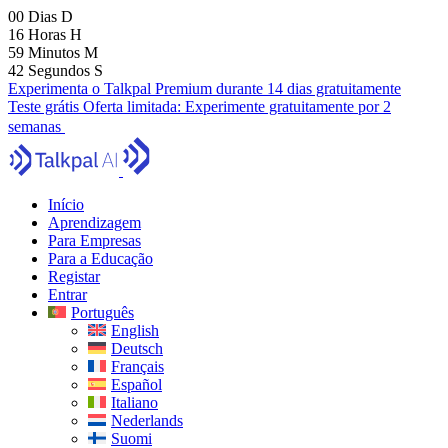
00
Dias
D
16
Horas
H
59
Minutos
M
41
Segundos
S
Experimenta o Talkpal Premium durante 14 dias gratuitamente
Teste grátis
Oferta limitada:
Experimente gratuitamente por 2
semanas
Início
Aprendizagem
Para Empresas
Para a Educação
Registar
Entrar
Português
English
Deutsch
Français
Español
Italiano
Nederlands
Suomi