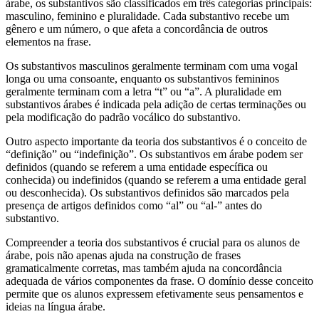
árabe, os substantivos são classificados em três categorias principais:
masculino, feminino e pluralidade. Cada substantivo recebe um
gênero e um número, o que afeta a concordância de outros
elementos na frase.
Os substantivos masculinos geralmente terminam com uma vogal
longa ou uma consoante, enquanto os substantivos femininos
geralmente terminam com a letra “t” ou “a”. A pluralidade em
substantivos árabes é indicada pela adição de certas terminações ou
pela modificação do padrão vocálico do substantivo.
Outro aspecto importante da teoria dos substantivos é o conceito de
“definição” ou “indefinição”. Os substantivos em árabe podem ser
definidos (quando se referem a uma entidade específica ou
conhecida) ou indefinidos (quando se referem a uma entidade geral
ou desconhecida). Os substantivos definidos são marcados pela
presença de artigos definidos como “al” ou “al-” antes do
substantivo.
Compreender a teoria dos substantivos é crucial para os alunos de
árabe, pois não apenas ajuda na construção de frases
gramaticalmente corretas, mas também ajuda na concordância
adequada de vários componentes da frase. O domínio desse conceito
permite que os alunos expressem efetivamente seus pensamentos e
ideias na língua árabe.