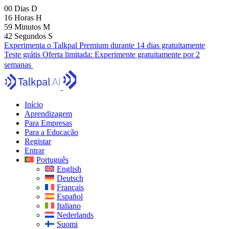
00
Dias
D
16
Horas
H
59
Minutos
M
39
Segundos
S
Experimenta o Talkpal Premium durante 14 dias gratuitamente
Teste grátis
Oferta limitada:
Experimente gratuitamente por 2
semanas
Início
Aprendizagem
Para Empresas
Para a Educação
Registar
Entrar
Português
English
Deutsch
Français
Español
Italiano
Nederlands
Suomi