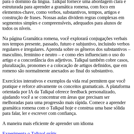
para o domínio da língua. Talkpal fornece uma abordagem clara e
estruturada para aprender a gramática romena, com foco em
elementos-chave, como verbos, substantivos, tempos, artigos e
construção de frases. Nossas aulas dividem regras complexas em
segmentos simples e compreensíveis, adequados para alunos de
todos os níveis.
Na página Gramática romena, você explorará conjugações verbais
nos tempos presente, passado, futuro e subjuntivo, incluindo verbos
regulares e irregulares. Aprenda sobre os gêneros dos substantivos –
masculino, feminino e neutro – e como eles influenciam o uso do
artigo e a concordância dos adjetivos. Talkpal também cobre casos,
pluralização, pronomes e a colocação de artigos definidos, que em
romeno são normalmente anexados ao final do substantivo.
Exercícios interativos e exemplos da vida real permitem que você
pratique e reforce ativamente os conceitos gramaticais. A plataforma
orientada por IA da Talkpal oferece feedback personalizado,
ajudando você a se concentrar em áreas que precisam ser
melhoradas para uma progressão mais rápida. Comece a aprender
gramática romena com o Talkpal hoje e construa uma base sólida
para falar, ler e escrever com confiança.
A maneira mais eficiente de aprender um idioma
Experimenta o Talkpal grátis