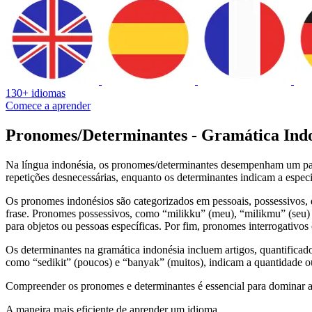
130+ idiomas
Comece a aprender
Pronomes/Determinantes - Gramática Ind
Na língua indonésia, os pronomes/determinantes desempenham um papel
repetições desnecessárias, enquanto os determinantes indicam a espec
Os pronomes indonésios são categorizados em pessoais, possessivos, 
frase. Pronomes possessivos, como “milikku” (meu), “milikmu” (seu) e
para objetos ou pessoas específicas. Por fim, pronomes interrogativos
Os determinantes na gramática indonésia incluem artigos, quantificado
como “sedikit” (poucos) e “banyak” (muitos), indicam a quantidade o
Compreender os pronomes e determinantes é essencial para dominar a 
A maneira mais eficiente de aprender um idioma