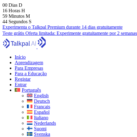
00
Dias
D
16
Horas
H
59
Minutos
M
42
Segundos
S
Experimenta o Talkpal Premium durante 14 dias gratuitamente
Teste grátis
Oferta limitada:
Experimente gratuitamente por 2 semanas
Início
Aprendizagem
Para Empresas
Para a Educação
Registar
Entrar
Português
English
Deutsch
Français
Español
Italiano
Nederlands
Suomi
Svenska