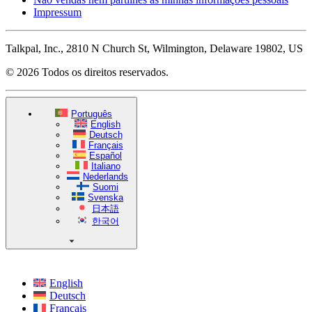
Impressum
Talkpal, Inc., 2810 N Church St, Wilmington, Delaware 19802, US
© 2026 Todos os direitos reservados.
Português
English
Deutsch
Français
Español
Italiano
Nederlands
Suomi
Svenska
日本語
한국어
English
Deutsch
Français