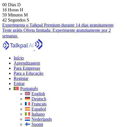
00
Dias
D
16
Horas
H
59
Minutos
M
41
Segundos
S
Experimenta o Talkpal Premium durante 14 dias gratuitamente
Teste grátis
Oferta limitada:
Experimente gratuitamente por 2
semanas
Início
Aprendizagem
Para Empresas
Para a Educação
Registar
Entrar
Português
English
Deutsch
Français
Español
Italiano
Nederlands
Suomi