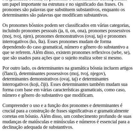
um papel importante na estrutura e no significado das frases. Os
pronomes são palavras que substituem substantivos, enquanto os
determinantes são palavras que modificam substantivos.
Os pronomes bósnios podem ser classificados em várias categorias,
incluindo pronomes pessoais (ja, ti, on, ona), pronomes possessivos
(moj, tvoj, njen), pronomes demonstrativos (ovaj, taj) e pronomes
interrogativos (ko, šta). Esses pronomes mudam de forma
dependendo do caso gramatical, número e gênero do substantivo a
que se referem. Além disso, existem pronomes reflexivos (sebe, se),
que são usados para ações que o sujeito realiza sobre si mesmo.
Por outro lado, os determinantes na gramática bósnia incluem artigos
(članci), determinantes possessivos (moj, tvoj, njegov),
determinantes demonstrativos (ovaj, taj) e determinantes
interrogativos (koji, čiji). Esses determinantes também mudam sua
forma com base em várias características gramaticais, como caso,
número e gênero do substantivo que modificam.
Compreender o uso e a função dos pronomes e determinantes é
crucial para a construção de frases significativas e gramaticalmente
corretas em bósnio. Além disso, um conhecimento profundo de suas
mudanças de maiúsculas e minúsculas e números é essencial para a
declinação adequada de substantivos.