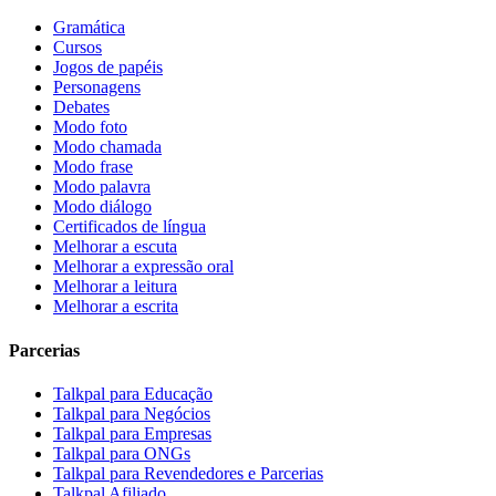
Gramática
Cursos
Jogos de papéis
Personagens
Debates
Modo foto
Modo chamada
Modo frase
Modo palavra
Modo diálogo
Certificados de língua
Melhorar a escuta
Melhorar a expressão oral
Melhorar a leitura
Melhorar a escrita
Parcerias
Talkpal para Educação
Talkpal para Negócios
Talkpal para Empresas
Talkpal para ONGs
Talkpal para Revendedores e Parcerias
Talkpal Afiliado