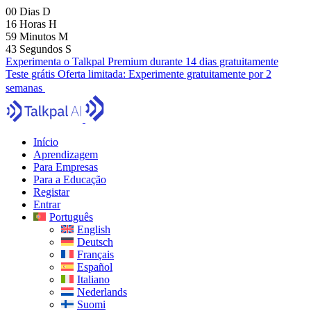
00
Dias
D
16
Horas
H
59
Minutos
M
41
Segundos
S
Experimenta o Talkpal Premium durante 14 dias gratuitamente
Teste grátis
Oferta limitada:
Experimente gratuitamente por 2
semanas
Início
Aprendizagem
Para Empresas
Para a Educação
Registar
Entrar
Português
English
Deutsch
Français
Español
Italiano
Nederlands
Suomi