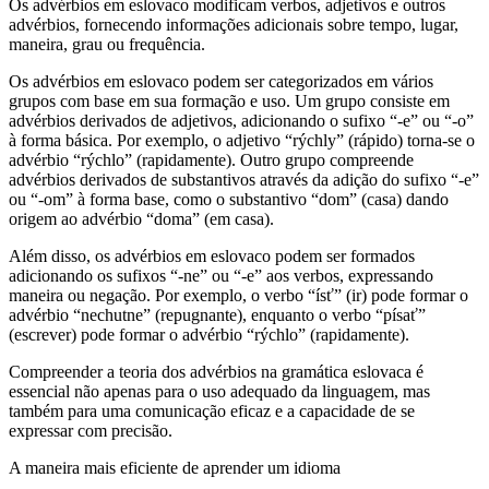
Os advérbios em eslovaco modificam verbos, adjetivos e outros
advérbios, fornecendo informações adicionais sobre tempo, lugar,
maneira, grau ou frequência.
Os advérbios em eslovaco podem ser categorizados em vários
grupos com base em sua formação e uso. Um grupo consiste em
advérbios derivados de adjetivos, adicionando o sufixo “-e” ou “-o”
à forma básica. Por exemplo, o adjetivo “rýchly” (rápido) torna-se o
advérbio “rýchlo” (rapidamente). Outro grupo compreende
advérbios derivados de substantivos através da adição do sufixo “-e”
ou “-om” à forma base, como o substantivo “dom” (casa) dando
origem ao advérbio “doma” (em casa).
Além disso, os advérbios em eslovaco podem ser formados
adicionando os sufixos “-ne” ou “-e” aos verbos, expressando
maneira ou negação. Por exemplo, o verbo “ísť” (ir) pode formar o
advérbio “nechutne” (repugnante), enquanto o verbo “písať”
(escrever) pode formar o advérbio “rýchlo” (rapidamente).
Compreender a teoria dos advérbios na gramática eslovaca é
essencial não apenas para o uso adequado da linguagem, mas
também para uma comunicação eficaz e a capacidade de se
expressar com precisão.
A maneira mais eficiente de aprender um idioma