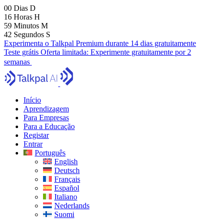
00
Dias
D
16
Horas
H
59
Minutos
M
41
Segundos
S
Experimenta o Talkpal Premium durante 14 dias gratuitamente
Teste grátis
Oferta limitada:
Experimente gratuitamente por 2
semanas
Início
Aprendizagem
Para Empresas
Para a Educação
Registar
Entrar
Português
English
Deutsch
Français
Español
Italiano
Nederlands
Suomi