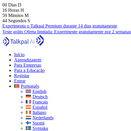
00
Dias
D
16
Horas
H
59
Minutos
M
42
Segundos
S
Experimenta o Talkpal Premium durante 14 dias gratuitamente
Teste grátis
Oferta limitada:
Experimente gratuitamente por 2 semanas
Início
Aprendizagem
Para Empresas
Para a Educação
Registar
Entrar
Português
English
Deutsch
Français
Español
Italiano
Nederlands
Suomi
Svenska