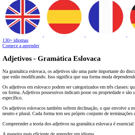
130+ idiomas
Comece a aprender
Adjetivos - Gramática Eslovaca
Na gramática eslovaca, os adjetivos são uma parte importante do dis
que estão modificando. Isso significa que sua forma muda dependendo 
Os adjetivos em eslovaco podem ser categorizados em três classes: qua
ou forma. Adjetivos possessivos indicam posse ou propriedade e são u
específico.
Os adjetivos eslovacos também sofrem declinação, o que envolve a mu
neutro e plural. Cada forma tem seu próprio conjunto de terminações q
Compreender a teoria dos adjetivos na gramática eslovaca é essencial 
A maneira mais eficiente de aprender um idioma