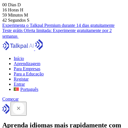
00
Dias
D
16
Horas
H
59
Minutos
M
41
Segundos
S
Experimenta o Talkpal Premium durante 14 dias gratuitamente
Teste grátis
Oferta limitada:
Experimente gratuitamente por 2
semanas
Início
Aprendizagem
Para Empresas
Para a Educação
Registar
Entrar
Português
Começar
Aprenda idiomas mais rapidamente com