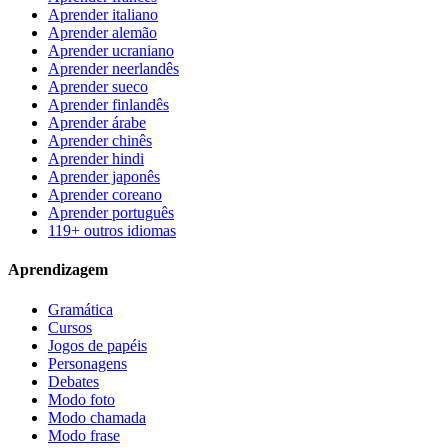
Aprender italiano
Aprender alemão
Aprender ucraniano
Aprender neerlandês
Aprender sueco
Aprender finlandês
Aprender árabe
Aprender chinês
Aprender hindi
Aprender japonês
Aprender coreano
Aprender português
119+ outros idiomas
Aprendizagem
Gramática
Cursos
Jogos de papéis
Personagens
Debates
Modo foto
Modo chamada
Modo frase