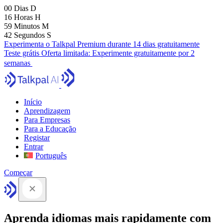
00
Dias
D
16
Horas
H
59
Minutos
M
41
Segundos
S
Experimenta o Talkpal Premium durante 14 dias gratuitamente
Teste grátis
Oferta limitada:
Experimente gratuitamente por 2
semanas
Início
Aprendizagem
Para Empresas
Para a Educação
Registar
Entrar
Português
Começar
Aprenda idiomas mais rapidamente com