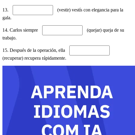
13.
(vestir) vestís con elegancia para la
gala.
14. Carlos siempre
(quejar) queja de su
trabajo.
15. Después de la operación, ella
(recuperar) recupera rápidamente.