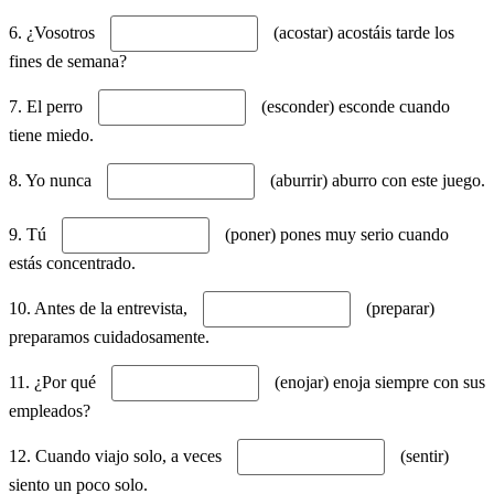
6. ¿Vosotros
(acostar) acostáis tarde los
fines de semana?
7. El perro
(esconder) esconde cuando
tiene miedo.
8. Yo nunca
(aburrir) aburro con este juego.
9. Tú
(poner) pones muy serio cuando
estás concentrado.
10. Antes de la entrevista,
(preparar)
preparamos cuidadosamente.
11. ¿Por qué
(enojar) enoja siempre con sus
empleados?
12. Cuando viajo solo, a veces
(sentir)
siento un poco solo.