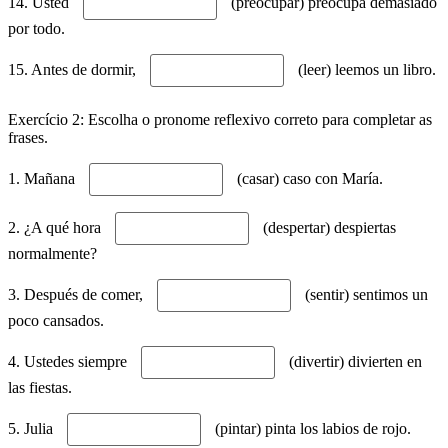
14. Usted
(preocupar) preocupa demasiado
por todo.
15. Antes de dormir,
(leer) leemos un libro.
Exercício 2: Escolha o pronome reflexivo correto para completar as
frases.
1. Mañana
(casar) caso con María.
2. ¿A qué hora
(despertar) despiertas
normalmente?
3. Después de comer,
(sentir) sentimos un
poco cansados.
4. Ustedes siempre
(divertir) divierten en
las fiestas.
5. Julia
(pintar) pinta los labios de rojo.