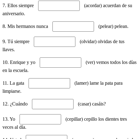
7. Ellos siempre
(acordar) acuerdan de su
aniversario.
8. Mis hermanos nunca
(pelear) pelean.
9. Tú siempre
(olvidar) olvidas de tus
llaves.
10. Enrique y yo
(ver) vemos todos los días
en la escuela.
11. La gata
(lamer) lame la pata para
limpiarse.
12. ¿Cuándo
(casar) casáis?
13. Yo
(cepillar) cepillo los dientes tres
veces al día.