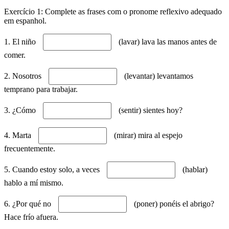
Exercício 1: Complete as frases com o pronome reflexivo adequado
em espanhol.
1. El niño
(lavar) lava las manos antes de
comer.
2. Nosotros
(levantar) levantamos
temprano para trabajar.
3. ¿Cómo
(sentir) sientes hoy?
4. Marta
(mirar) mira al espejo
frecuentemente.
5. Cuando estoy solo, a veces
(hablar)
hablo a mí mismo.
6. ¿Por qué no
(poner) ponéis el abrigo?
Hace frío afuera.