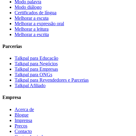
Modo palavra
Modo diálogo
Certificados de língua
Melhorar a escuta
Melhorar a expressão oral
Melhorar a leitura
Melhorar a escrita
Parcerias
Talkpal para Educação
Talkpal para Negócios
Talkpal para Empresas
Talkpal para ONGs
Talkpal para Revendedores e Parcerias
Talkpal Afiliado
Empresa
Acerca de
Blogue
Imprensa
Preços
Contacto