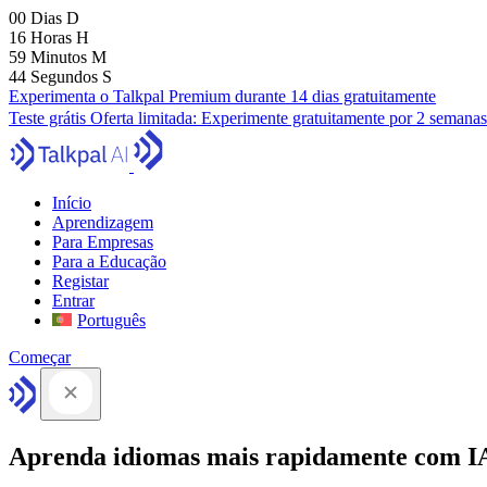
00
Dias
D
16
Horas
H
59
Minutos
M
42
Segundos
S
Experimenta o Talkpal Premium durante 14 dias gratuitamente
Teste grátis
Oferta limitada:
Experimente gratuitamente por 2 semanas
Início
Aprendizagem
Para Empresas
Para a Educação
Registar
Entrar
Português
Começar
Aprenda idiomas mais rapidamente com I