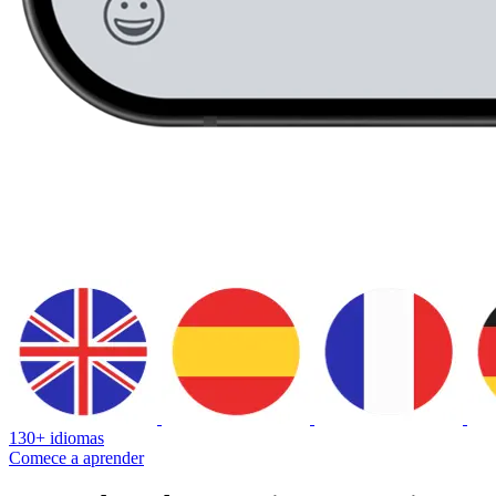
130+ idiomas
Comece a aprender