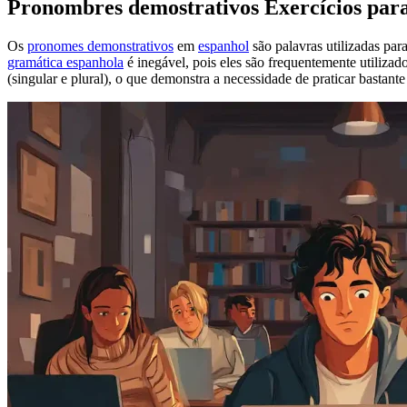
Pronombres demostrativos Exercícios par
Os
pronomes demonstrativos
em
espanhol
são palavras utilizadas par
gramática espanhola
é inegável, pois eles são frequentemente utiliza
(singular e plural), o que demonstra a necessidade de praticar bastant