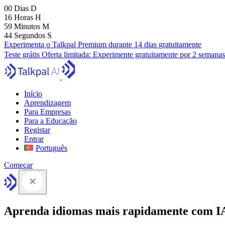
00
Dias
D
16
Horas
H
59
Minutos
M
43
Segundos
S
Experimenta o Talkpal Premium durante 14 dias gratuitamente
Teste grátis
Oferta limitada:
Experimente gratuitamente por 2 semanas
Início
Aprendizagem
Para Empresas
Para a Educação
Registar
Entrar
Português
Começar
Aprenda idiomas mais rapidamente com I