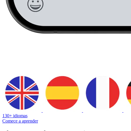
130+ idiomas
Comece a aprender