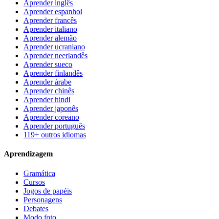
Aprender inglês
Aprender espanhol
Aprender francês
Aprender italiano
Aprender alemão
Aprender ucraniano
Aprender neerlandês
Aprender sueco
Aprender finlandês
Aprender árabe
Aprender chinês
Aprender hindi
Aprender japonês
Aprender coreano
Aprender português
119+ outros idiomas
Aprendizagem
Gramática
Cursos
Jogos de papéis
Personagens
Debates
Modo foto