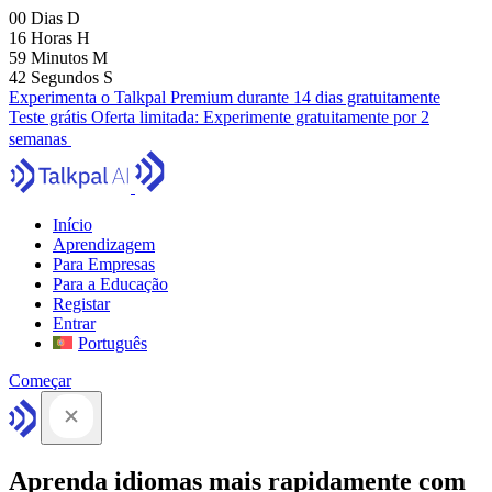
00
Dias
D
16
Horas
H
59
Minutos
M
41
Segundos
S
Experimenta o Talkpal Premium durante 14 dias gratuitamente
Teste grátis
Oferta limitada:
Experimente gratuitamente por 2
semanas
Início
Aprendizagem
Para Empresas
Para a Educação
Registar
Entrar
Português
Começar
Aprenda idiomas mais rapidamente com