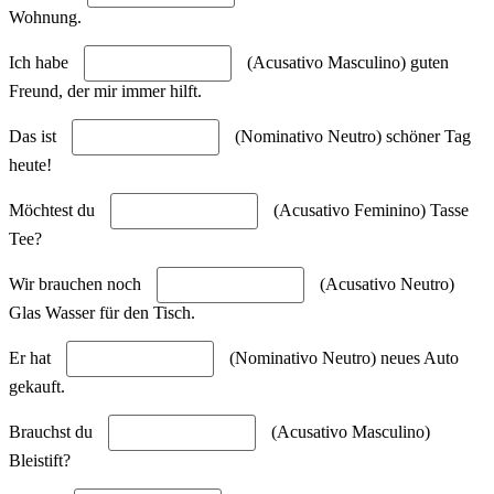
Wohnung.
Ich habe
(Acusativo Masculino) guten
Freund, der mir immer hilft.
Das ist
(Nominativo Neutro) schöner Tag
heute!
Möchtest du
(Acusativo Feminino) Tasse
Tee?
Wir brauchen noch
(Acusativo Neutro)
Glas Wasser für den Tisch.
Er hat
(Nominativo Neutro) neues Auto
gekauft.
Brauchst du
(Acusativo Masculino)
Bleistift?