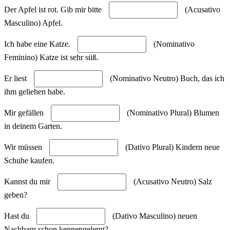
Der Apfel ist rot. Gib mir bitte
(Acusativo
Masculino) Apfel.
Ich habe eine Katze.
(Nominativo
Feminino) Katze ist sehr süß.
Er liest
(Nominativo Neutro) Buch, das ich
ihm geliehen habe.
Mir gefällen
(Nominativo Plural) Blumen
in deinem Garten.
Wir müssen
(Dativo Plural) Kindern neue
Schuhe kaufen.
Kannst du mir
(Acusativo Neutro) Salz
geben?
Hast du
(Dativo Masculino) neuen
Nachbarn schon kennengelernt?