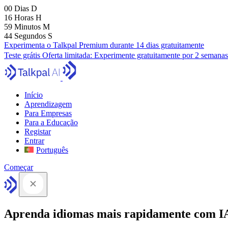
00
Dias
D
16
Horas
H
59
Minutos
M
43
Segundos
S
Experimenta o Talkpal Premium durante 14 dias gratuitamente
Teste grátis
Oferta limitada:
Experimente gratuitamente por 2 semanas
Início
Aprendizagem
Para Empresas
Para a Educação
Registar
Entrar
Português
Começar
Aprenda idiomas mais rapidamente com I