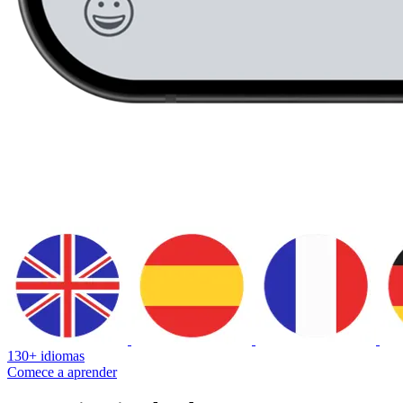
130+ idiomas
Comece a aprender