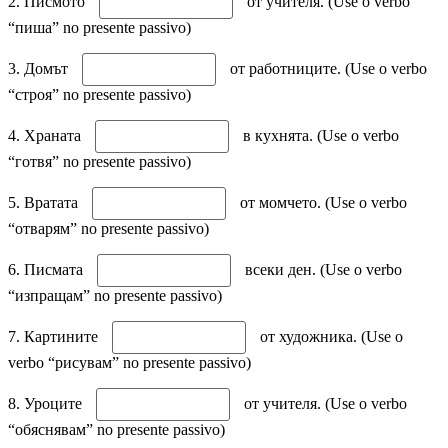
2. Писмото
от учителя. (Use o verbo
“пиша” no presente passivo)
3. Домът
от работниците. (Use o verbo
“строя” no presente passivo)
4. Храната
в кухнята. (Use o verbo
“готвя” no presente passivo)
5. Вратата
от момчето. (Use o verbo
“отварям” no presente passivo)
6. Писмата
всеки ден. (Use o verbo
“изпращам” no presente passivo)
7. Картините
от художника. (Use o
verbo “рисувам” no presente passivo)
8. Уроците
от учителя. (Use o verbo
“обяснявам” no presente passivo)