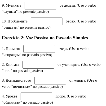
9. Музиката
от децата. (Use o verbo
“слушам” no presente passivo)
10. Проблемите
бързо. (Use o verbo
“решавам” no presente passivo)
Exercício 2: Voz Passiva no Passado Simples
1. Писмото
вчера. (Use o verbo
“изпращам” no passado passivo)
2. Книгата
от учениците. (Use o verbo
“чета” no passado passivo)
3. Домакинството
от жената. (Use o
verbo “почиствам” no passado passivo)
4. Урокът
добре. (Use o verbo
“обяснявам” no passado passivo)