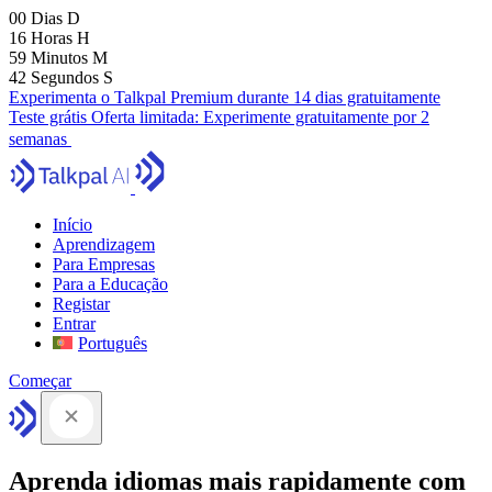
00
Dias
D
16
Horas
H
59
Minutos
M
41
Segundos
S
Experimenta o Talkpal Premium durante 14 dias gratuitamente
Teste grátis
Oferta limitada:
Experimente gratuitamente por 2
semanas
Início
Aprendizagem
Para Empresas
Para a Educação
Registar
Entrar
Português
Começar
Aprenda idiomas mais rapidamente com