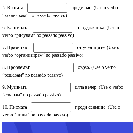
5. Вратата
преди час. (Use o verbo
“заключвам” no passado passivo)
6. Картината
от художника. (Use o
verbo “рисувам” no passado passivo)
7. Празникът
от учениците. (Use o
verbo “организирам” no passado passivo)
8. Проблемът
бързо. (Use o verbo
“решавам” no passado passivo)
9. Музиката
цяла вечер. (Use o verbo
“слушам” no passado passivo)
10. Писмата
преди седмица. (Use o
verbo “пиша” no passado passivo)