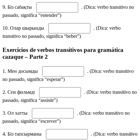
9. Біз сабақты
. (Dica: verbo transitivo no
passado, significa “entender”)
10. Олар шырынды
. (Dica: verbo
transitivo no passado, significa “beber”)
Exercícios de verbos transitivos para gramática
cazaque – Parte 2
1. Мен досымды
. (Dica: verbo transitivo
no passado, significa “esperar”)
2. Сен фильмді
. (Dica: verbo transitivo no
passado, significa “assistir”)
3. Ол хатты
. (Dica: verbo transitivo no
passado, significa “escrever”)
4. Біз тапсырманы
. (Dica: verbo transitivo