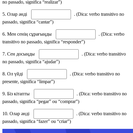
no passado, significa “realizar”)
5. Олар әнді
. (Dica: verbo transitivo no
passado, significa “cantar”)
6. Мен сенің сұрағыңды
. (Dica: verbo
transitivo no passado, significa “responder”)
7. Сен досыңды
. (Dica: verbo transitivo
no passado, significa “ajudar”)
8. Ол үйді
. (Dica: verbo transitivo no
presente, significa “limpar”)
9. Біз кітапты
. (Dica: verbo transitivo no
passado, significa “pegar” ou “comprar”)
10. Олар әнді
. (Dica: verbo transitivo no
passado, significa “fazer” ou “criar”)