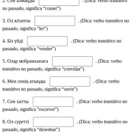
2. Сен алмаңды
. (Dica: verbo transitivo
no passado, significa “comer”)
3. Ол кітапты
. (Dica: verbo transitivo no
passado, significa “ler”)
4. Біз үйді
. (Dica: verbo transitivo no
passado, significa “vender”)
5. Олар мейрамханаға
. (Dica: verbo
transitivo no passado, significa “convidar”)
6. Мен сенің атыңды
. (Dica: verbo
transitivo no passado, significa “ouvir”)
7. Сен хатты
. (Dica: verbo transitivo no
passado, significa “escrever”)
8. Ол суретті
. (Dica: verbo transitivo no
passado, significa “desenhar”)