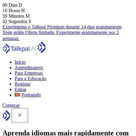
00
Dias
D
16
Horas
H
59
Minutos
M
42
Segundos
S
Experimenta o Talkpal Premium durante 14 dias gratuitamente
Teste grátis
Oferta limitada:
Experimente gratuitamente por 2
semanas
Início
Aprendizagem
Para Empresas
Para a Educação
Registar
Entrar
Português
Começar
Aprenda idiomas mais rapidamente com