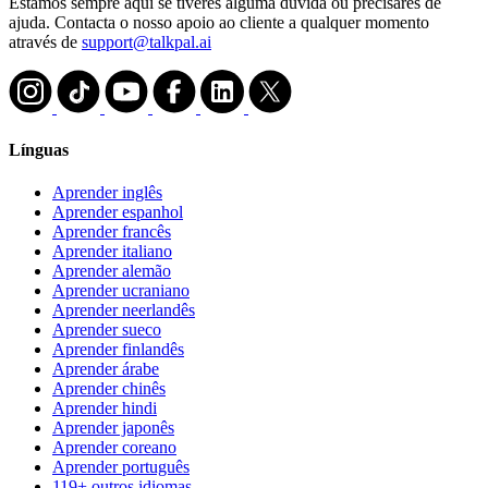
Estamos sempre aqui se tiveres alguma dúvida ou precisares de
ajuda. Contacta o nosso apoio ao cliente a qualquer momento
através de
support@talkpal.ai
Línguas
Aprender inglês
Aprender espanhol
Aprender francês
Aprender italiano
Aprender alemão
Aprender ucraniano
Aprender neerlandês
Aprender sueco
Aprender finlandês
Aprender árabe
Aprender chinês
Aprender hindi
Aprender japonês
Aprender coreano
Aprender português
119+ outros idiomas